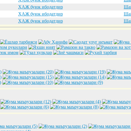
ҲАЖ буюк ибодатдир
Шай
ҲАЖ буюк ибодатдир
Шай
ҲАЖ буюк ибодатдир
Шай