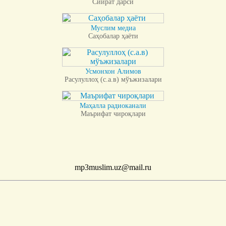
Сийрат дарси
Муслим медиа
Саҳобалар ҳаёти
Усмонхон Алимов
Расулуллоҳ (с.а.в) мўъжизалари
Маҳалла радиоканали
Маърифат чироқлари
mp3muslim.uz@mail.ru