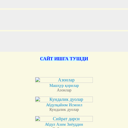
САЙТ ИШГА ТУШДИ
Машҳур қорилар
Азонлар
Абдулқайюм Исмоил
Кундалик дуолар
Абдул Азим Зиёуддин