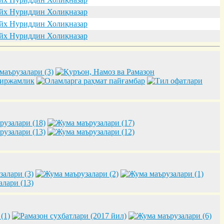
х Нуриддин Холиқназар
х Нуриддин Холиқназар
х Нуриддин Холиқназар