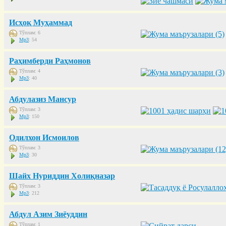
Исҳоқ Муҳаммад
Тўплам: 6
Mp3
: 54
Раҳимберди Раҳмонов
Тўплам: 4
Mp3
: 40
Абдулазиз Мансур
Тўплам: 3
Mp3
: 150
Одилхон Исмоилов
Тўплам: 3
Mp3
: 30
Шайх Нуриддин Холиқназар
Тўплам: 3
Mp3
: 212
Абдул Азим Зиёуддин
Тўплам: 1