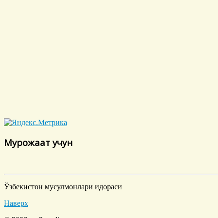
Мурожаат учун
Ўзбекистон мусулмонлари идораси
Наверх