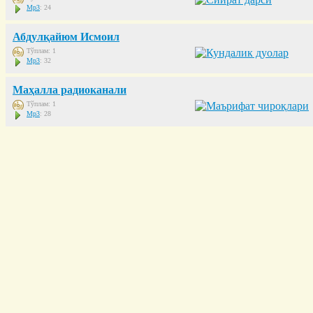
Mp3
: 24
Абдулқайюм Исмоил
Тўплам: 1
Mp3
: 32
Маҳалла радиоканали
Тўплам: 1
Mp3
: 28