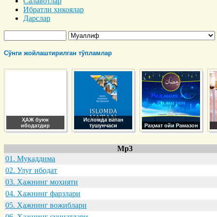
Салавотлар
Ибратли ҳикоялар
Дарслар
Сўнги жойлаштирилган тўпламлар
ҲАЖ буюк
Исломда ватан
ибодатдир
тушунчаси
Раҳмат ойи Рамазон
Mp3
01. Муқaддимa
02. Улуғ ибодaт
03. Ҳaжнинг моҳияти
04. Ҳaжнинг фaрзлaри
05. Ҳaжнинг вожиблaри
06. Ҳaжнинг суннaтлaри