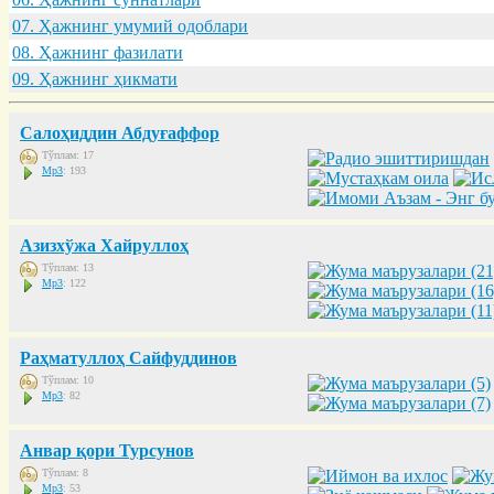
07. Ҳaжнинг умумий одоблaри
08. Ҳaжнинг фaзилaти
09. Ҳaжнинг ҳикмaти
Салоҳиддин Абдуғаффор
Тўплам: 17
Mp3
: 193
Азизхўжа Хайруллоҳ
Тўплам: 13
Mp3
: 122
Раҳматуллоҳ Сайфуддинов
Тўплам: 10
Mp3
: 82
Анвар қори Турсунов
Тўплам: 8
Mp3
: 53