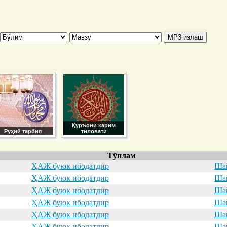
Қуръони карим
Руҳий тарбия
тиловати
Тўплам
ҲАЖ буюк ибодатдир
Шай
ҲАЖ буюк ибодатдир
Шай
ҲАЖ буюк ибодатдир
Шай
ҲАЖ буюк ибодатдир
Шай
ҲАЖ буюк ибодатдир
Шай
ҲАЖ буюк ибодатдир
Шай