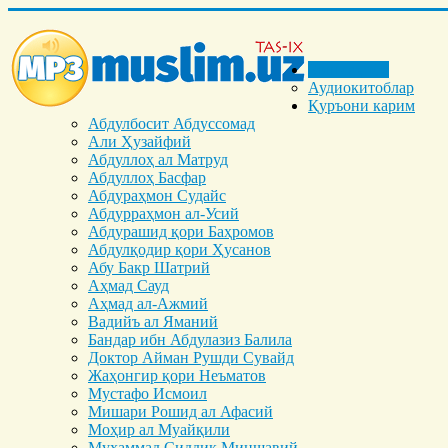
Бош саҳифа
Аудиокитоблар
Қуръони карим
Абдулбосит Абдуссомад
Али Ҳузайфий
Абдуллоҳ ал Матруд
Абдуллоҳ Басфар
Абдураҳмон Судайс
Абдурраҳмон ал-Усий
Абдурашид қори Баҳромов
Абдулқодир қори Ҳусанов
Абу Бакр Шатрий
Аҳмад Сауд
Аҳмад ал-Ажмий
Вадийъ ал Яманий
Бандар ибн Абдулазиз Балила
Доктор Айман Рушди Сувайд
Жаҳонгир қори Неъматов
Мустафо Исмоил
Мишари Рошид ал Афасий
Моҳир ал Муайқили
Муҳаммад Cиддиқ Миншавий