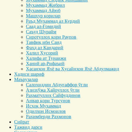
Муҳаммад Жибрил
Муҳаммад Айюб
Машҳур қорилар
Раъд Муҳаммад ал Курдий
Саад ал-Ғомидий
Саъуд Шурайм
Сиротуллоҳ қори Раупов
Тавфиқ ибн Саид
Фаҳд ал Кандарий
Халил Ҳусорий
Халифа ат Тунаижи
Ҳаний ар-Рифаъий
Ҳасанхон Яҳё ва Ҳусайнхон Яҳё Абдулмажид
Ҳадиси шариф
Маърузалар
Салоҳиддин Абдуғаффор ўғли
Азизхўжа Хайруллоҳ ўғли
Раҳматуллоҳ Сайфуддинов
Анвар қори Турсунов
Исҳоқ Муҳаммад
Одилхон Исмоилов
Раҳимберди Раҳмонов
Сийрат
Тажвид дарси