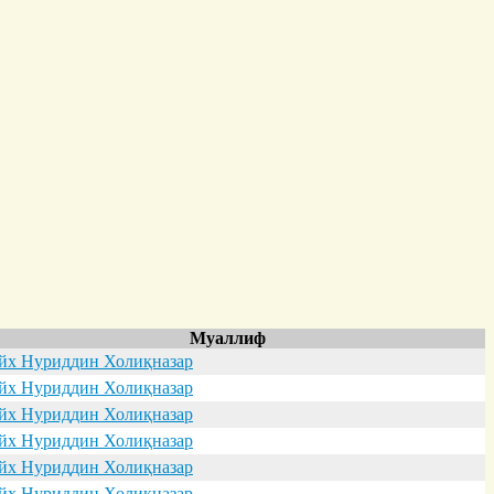
Муаллиф
х Нуриддин Холиқназар
х Нуриддин Холиқназар
х Нуриддин Холиқназар
х Нуриддин Холиқназар
х Нуриддин Холиқназар
х Нуриддин Холиқназар