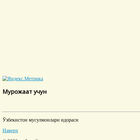
Мурожаат учун
Ўзбекистон мусулмонлари идораси
Наверх