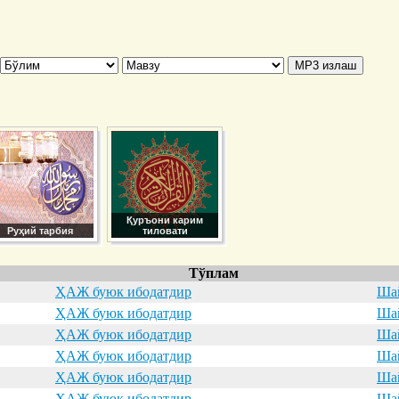
Қуръони карим
Руҳий тарбия
тиловати
Тўплам
ҲАЖ буюк ибодатдир
Шай
ҲАЖ буюк ибодатдир
Шай
ҲАЖ буюк ибодатдир
Шай
ҲАЖ буюк ибодатдир
Шай
ҲАЖ буюк ибодатдир
Шай
ҲАЖ буюк ибодатдир
Шай