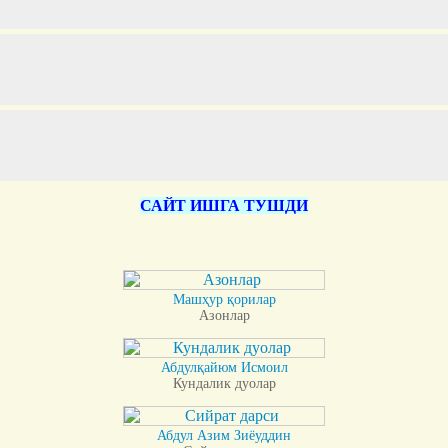
САЙТ ИШГА ТУШДИ
Машҳур қорилар
Азонлар
Абдулқайюм Исмоил
Кундалик дуолар
Абдул Азим Зиёуддин