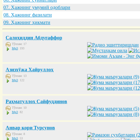
07. Ҳaжнинг умумий одоблaри
08. Ҳaжнинг фaзилaти
09. Ҳaжнинг ҳикмaти
Салоҳиддин Абдуғаффор
Тўплам: 17
Mp3
: 193
Азизхўжа Хайруллоҳ
Тўплам: 13
Mp3
: 122
Раҳматуллоҳ Сайфуддинов
Тўплам: 10
Mp3
: 82
Анвар қори Турсунов
Тўплам: 8
Mp3
: 53