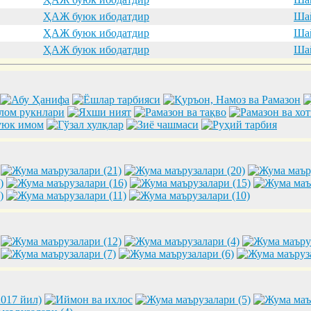
ҲАЖ буюк ибодатдир
Шай
ҲАЖ буюк ибодатдир
Шай
ҲАЖ буюк ибодатдир
Шай