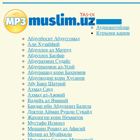
Бош саҳифа
Аудиокитоблар
Қуръони карим
Абдулбосит Абдуссомад
Али Ҳузайфий
Абдуллоҳ ал Матруд
Абдуллоҳ Басфар
Абдураҳмон Судайс
Абдурраҳмон ал-Усий
Абдурашид қори Баҳромов
Абдулқодир қори Ҳусанов
Абу Бакр Шатрий
Аҳмад Сауд
Аҳмад ал-Ажмий
Вадийъ ал Яманий
Бандар ибн Абдулазиз Балила
Доктор Айман Рушди Сувайд
Жаҳонгир қори Неъматов
Мустафо Исмоил
Мишари Рошид ал Афасий
Моҳир ал Муайқили
Муҳаммад Cиддиқ Миншавий