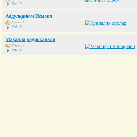
Mp3
: 24
Абдулқайюм Исмоил
Тўплам: 1
Mp3
: 32
Маҳалла радиоканали
Тўплам: 1
Mp3
: 28