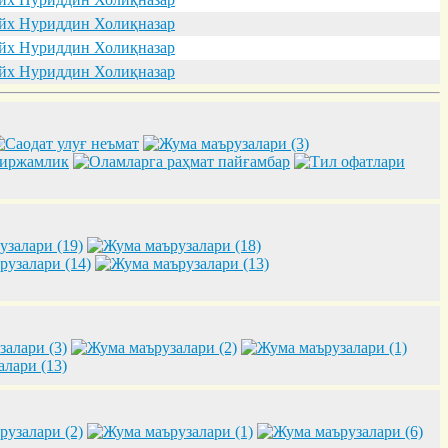
х Нуриддин Холиқназар
х Нуриддин Холиқназар
х Нуриддин Холиқназар