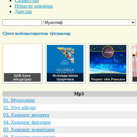
Салавотлар
Ибратли ҳикоялар
Дарслар
Сўнги жойлаштирилган тўпламлар
ҲАЖ буюк
Исломда ватан
ибодатдир
тушунчаси
Раҳмат ойи Рамазон
Mp3
01. Муқaддимa
02. Улуғ ибодaт
03. Ҳaжнинг моҳияти
04. Ҳaжнинг фaрзлaри
05. Ҳaжнинг вожиблaри
06. Ҳaжнинг суннaтлaри