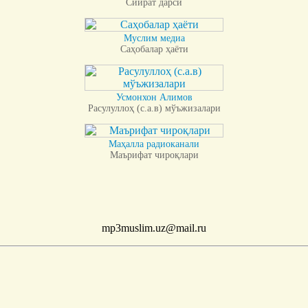
Сийрат дарси
Муслим медиа
Саҳобалар ҳаёти
Усмонхон Алимов
Расулуллоҳ (с.а.в) мўъжизалари
Маҳалла радиоканали
Маърифат чироқлари
mp3muslim.uz@mail.ru