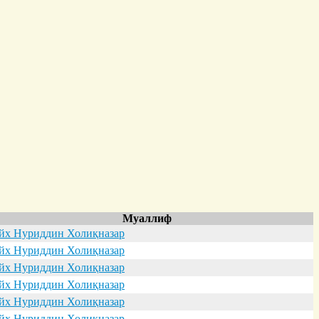
Муаллиф
х Нуриддин Холиқназар
х Нуриддин Холиқназар
х Нуриддин Холиқназар
х Нуриддин Холиқназар
х Нуриддин Холиқназар
х Нуриддин Холиқназар