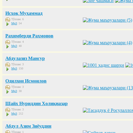
Исҳоқ Муҳаммад
Тўплам: 6
Mp3
: 54
Раҳимберди Раҳмонов
Тўплам: 4
Mp3
: 40
Абдулазиз Мансур
Тўплам: 3
Mp3
: 150
Одилхон Исмоилов
Тўплам: 3
Mp3
: 30
Шайх Нуриддин Холиқназар
Тўплам: 3
Mp3
: 212
Абдул Азим Зиёуддин
Тўплам: 1