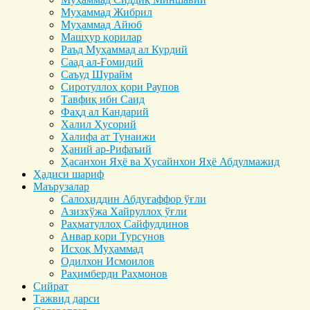
Муҳаммад Жибрил
Муҳаммад Айюб
Машҳур қорилар
Раъд Муҳаммад ал Курдий
Саад ал-Ғомидий
Саъуд Шурайм
Сиротуллоҳ қори Раупов
Тавфиқ ибн Саид
Фаҳд ал Кандарий
Халил Ҳусорий
Халифа ат Тунаижи
Ҳаний ар-Рифаъий
Ҳасанхон Яҳё ва Ҳусайнхон Яҳё Абдулмажид
Ҳадиси шариф
Маърузалар
Салоҳиддин Абдуғаффор ўғли
Азизхўжа Хайруллоҳ ўғли
Раҳматуллоҳ Сайфуддинов
Анвар қори Турсунов
Исҳоқ Муҳаммад
Одилхон Исмоилов
Раҳимберди Раҳмонов
Сийрат
Тажвид дарси