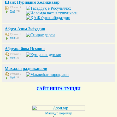
Шайх Нуриддин Холиқназар
Тўплам: 3
Mp3
: 212
Абдул Азим Зиёуддин
Тўплам: 1
Mp3
: 24
Абдулқайюм Исмоил
Тўплам: 1
Mp3
: 32
Маҳалла радиоканали
Тўплам: 1
Mp3
: 28
САЙТ ИШГА ТУШДИ
Машҳур қорилар