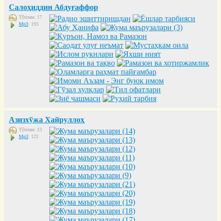
Салоҳиддин Абдуғаффор
Тўплам: 17
Mp3
: 193
Азизхўжа Хайруллоҳ
Тўплам: 13
Mp3
: 122