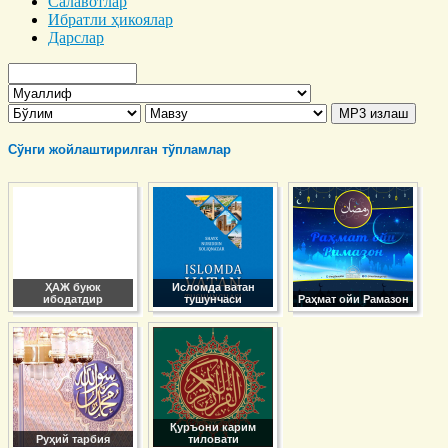
Салавотлар
Ибратли ҳикоялар
Дарслар
Сўнги жойлаштирилган тўпламлар
ҲАЖ буюк
Исломда ватан
ибодатдир
тушунчаси
Раҳмат ойи Рамазон
Қуръони карим
Руҳий тарбия
тиловати