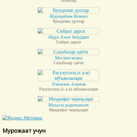
Азонлар
Абдулқайюм Исмоил
Кундалик дуолар
Абдул Азим Зиёуддин
Сийрат дарси
Муслим медиа
Саҳобалар ҳаёти
Усмонхон Алимов
Расулуллоҳ (с.а.в) мўъжизалари
Маҳалла радиоканали
Маърифат чироқлари
Мурожаат учун