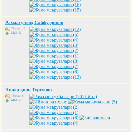
Раҳматуллоҳ Сайфуддинов
Тўплам: 10
Mp3
: 82
Анвар қори Турсунов
Тўплам: 8
Mp3
: 53