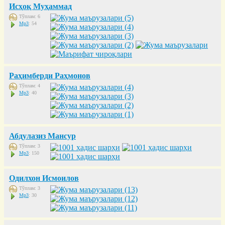
Исҳоқ Муҳаммад
Тўплам: 6
Mp3
: 54
Раҳимберди Раҳмонов
Тўплам: 4
Mp3
: 40
Абдулазиз Мансур
Тўплам: 3
Mp3
: 150
Одилхон Исмоилов
Тўплам: 3
Mp3
: 30