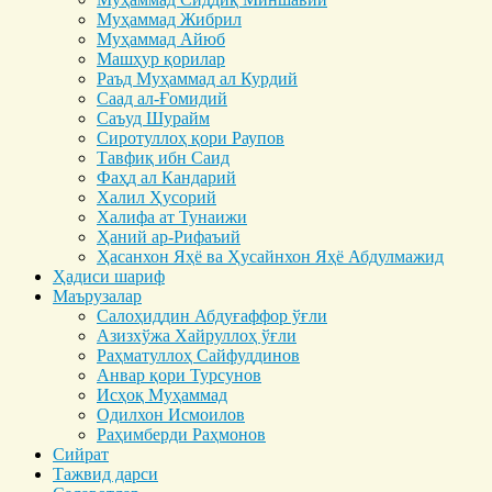
Муҳаммад Жибрил
Муҳаммад Айюб
Машҳур қорилар
Раъд Муҳаммад ал Курдий
Саад ал-Ғомидий
Саъуд Шурайм
Сиротуллоҳ қори Раупов
Тавфиқ ибн Саид
Фаҳд ал Кандарий
Халил Ҳусорий
Халифа ат Тунаижи
Ҳаний ар-Рифаъий
Ҳасанхон Яҳё ва Ҳусайнхон Яҳё Абдулмажид
Ҳадиси шариф
Маърузалар
Салоҳиддин Абдуғаффор ўғли
Азизхўжа Хайруллоҳ ўғли
Раҳматуллоҳ Сайфуддинов
Анвар қори Турсунов
Исҳоқ Муҳаммад
Одилхон Исмоилов
Раҳимберди Раҳмонов
Сийрат
Тажвид дарси