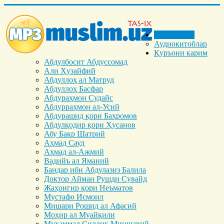
Бош саҳифа
Аудиокитоблар
Қуръони карим
Абдулбосит Абдуссомад
Али Ҳузайфий
Абдуллоҳ ал Матруд
Абдуллоҳ Басфар
Абдураҳмон Судайс
Абдурраҳмон ал-Усий
Абдурашид қори Баҳромов
Абдулқодир қори Ҳусанов
Абу Бакр Шатрий
Аҳмад Сауд
Аҳмад ал-Ажмий
Вадийъ ал Яманий
Бандар ибн Абдулазиз Балила
Доктор Айман Рушди Сувайд
Жаҳонгир қори Неъматов
Мустафо Исмоил
Мишари Рошид ал Афасий
Моҳир ал Муайқили
Муҳаммад Cиддиқ Миншавий