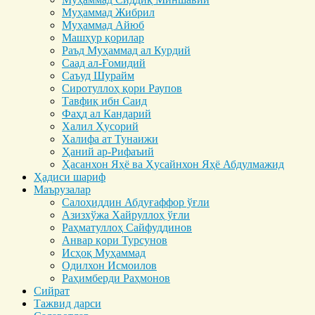
Муҳаммад Жибрил
Муҳаммад Айюб
Машҳур қорилар
Раъд Муҳаммад ал Курдий
Саад ал-Ғомидий
Саъуд Шурайм
Сиротуллоҳ қори Раупов
Тавфиқ ибн Саид
Фаҳд ал Кандарий
Халил Ҳусорий
Халифа ат Тунаижи
Ҳаний ар-Рифаъий
Ҳасанхон Яҳё ва Ҳусайнхон Яҳё Абдулмажид
Ҳадиси шариф
Маърузалар
Салоҳиддин Абдуғаффор ўғли
Азизхўжа Хайруллоҳ ўғли
Раҳматуллоҳ Сайфуддинов
Анвар қори Турсунов
Исҳоқ Муҳаммад
Одилхон Исмоилов
Раҳимберди Раҳмонов
Сийрат
Тажвид дарси