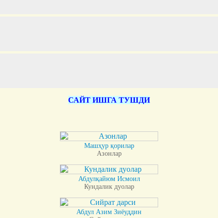
САЙТ ИШГА ТУШДИ
Машҳур қорилар
Азонлар
Абдулқайюм Исмоил
Кундалик дуолар
Абдул Азим Зиёуддин