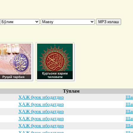
Қуръони карим
Руҳий тарбия
тиловати
Тўплам
ҲАЖ буюк ибодатдир
Шай
ҲАЖ буюк ибодатдир
Шай
ҲАЖ буюк ибодатдир
Шай
ҲАЖ буюк ибодатдир
Шай
ҲАЖ буюк ибодатдир
Шай
ҲАЖ буюк ибодатдир
Шай