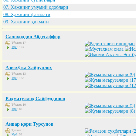
07. Ҳaжнинг умумий одоблaри
08. Ҳaжнинг фaзилaти
09. Ҳaжнинг ҳикмaти
Салоҳиддин Абдуғаффор
Тўплам: 17
Mp3
: 193
Азизхўжа Хайруллоҳ
Тўплам: 13
Mp3
: 122
Раҳматуллоҳ Сайфуддинов
Тўплам: 10
Mp3
: 82
Анвар қори Турсунов
Тўплам: 8
Mp3
: 53