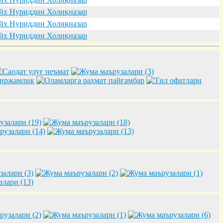
х Нуриддин Холиқназар
х Нуриддин Холиқназар
х Нуриддин Холиқназар