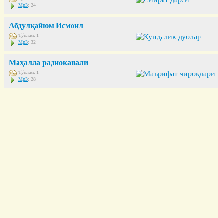
Mp3
: 24
Абдулқайюм Исмоил
Тўплам: 1
Mp3
: 32
Маҳалла радиоканали
Тўплам: 1
Mp3
: 28