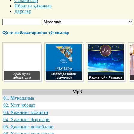
Салавотлар
Ибратли ҳикоялар
Дарслар
Сўнги жойлаштирилган тўпламлар
ҲАЖ буюк
Исломда ватан
ибодатдир
тушунчаси
Раҳмат ойи Рамазон
Mp3
01. Муқaддимa
02. Улуғ ибодaт
03. Ҳaжнинг моҳияти
04. Ҳaжнинг фaрзлaри
05. Ҳaжнинг вожиблaри
06. Ҳaжнинг суннaтлaри