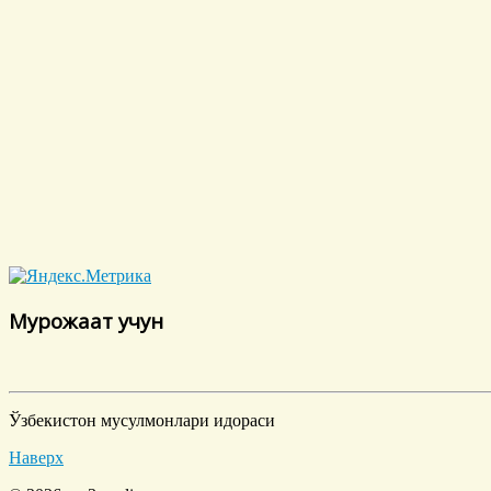
Мурожаат учун
Ўзбекистон мусулмонлари идораси
Наверх