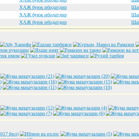
ҲАЖ буюк ибодатдир
Шай
ҲАЖ буюк ибодатдир
Шай
ҲАЖ буюк ибодатдир
Шай