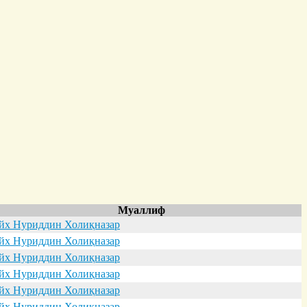
Муаллиф
х Нуриддин Холиқназар
х Нуриддин Холиқназар
х Нуриддин Холиқназар
х Нуриддин Холиқназар
х Нуриддин Холиқназар
х Нуриддин Холиқназар