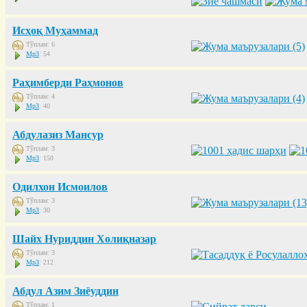
Исҳоқ Муҳаммад
Тўплам: 6
Mp3
: 54
Раҳимберди Раҳмонов
Тўплам: 4
Mp3
: 40
Абдулазиз Мансур
Тўплам: 3
Mp3
: 150
Одилхон Исмоилов
Тўплам: 3
Mp3
: 30
Шайх Нуриддин Холиқназар
Тўплам: 3
Mp3
: 212
Абдул Азим Зиёуддин
Тўплам: 1