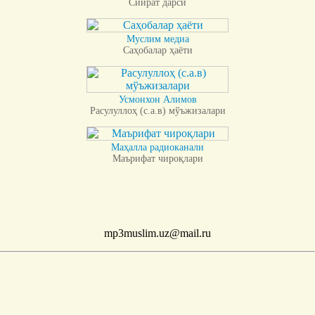
Сийрат дарси
Муслим медиа
Саҳобалар ҳаёти
Усмонхон Алимов
Расулуллоҳ (с.а.в) мўъжизалари
Маҳалла радиоканали
Маърифат чироқлари
mp3muslim.uz@mail.ru