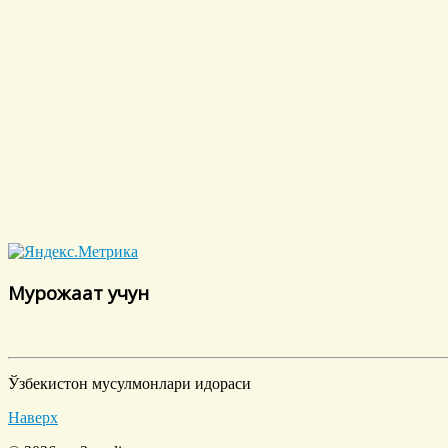
Мурожаат учун
Ўзбекистон мусулмонлари идораси
Наверх