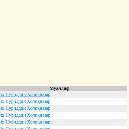
Муаллиф
х Нуриддин Холиқназар
х Нуриддин Холиқназар
х Нуриддин Холиқназар
х Нуриддин Холиқназар
х Нуриддин Холиқназар
х Нуриддин Холиқназар