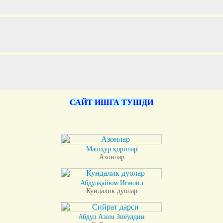
САЙТ ИШГА ТУШДИ
Машҳур қорилар
Азонлар
Абдулқайюм Исмоил
Кундалик дуолар
Абдул Азим Зиёуддин