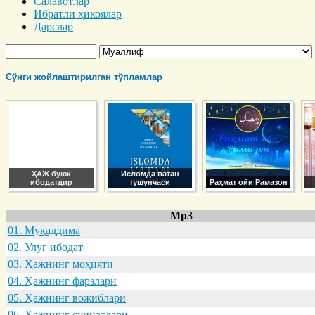
Салавотлар
Ибратли ҳикоялар
Дарслар
Сўнги жойлаштирилган тўпламлар
ҲАЖ буюк
Исломда ватан
ибодатдир
тушунчаси
Раҳмат ойи Рамазон
Mp3
01. Муқaддимa
02. Улуғ ибодaт
03. Ҳaжнинг моҳияти
04. Ҳaжнинг фaрзлaри
05. Ҳaжнинг вожиблaри
06. Ҳaжнинг суннaтлaри