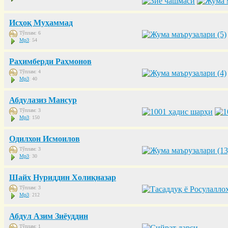
Исҳоқ Муҳаммад
Тўплам: 6
Mp3
: 54
Раҳимберди Раҳмонов
Тўплам: 4
Mp3
: 40
Абдулазиз Мансур
Тўплам: 3
Mp3
: 150
Одилхон Исмоилов
Тўплам: 3
Mp3
: 30
Шайх Нуриддин Холиқназар
Тўплам: 3
Mp3
: 212
Абдул Азим Зиёуддин
Тўплам: 1