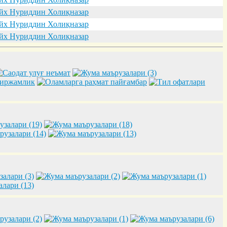
х Нуриддин Холиқназар
х Нуриддин Холиқназар
х Нуриддин Холиқназар