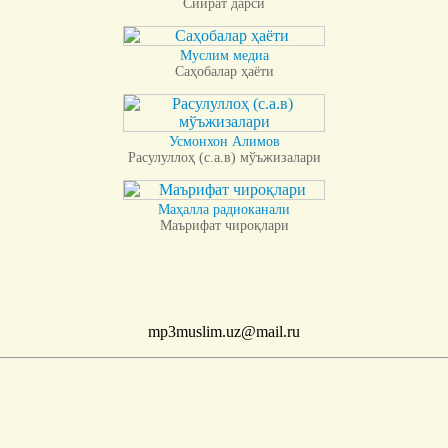
Сийрат дарси
Муслим медиа
Саҳобалар ҳаёти
Усмонхон Алимов
Расулуллоҳ (с.а.в) мўъжизалари
Маҳалла радиоканали
Маърифат чироқлари
mp3muslim.uz@mail.ru