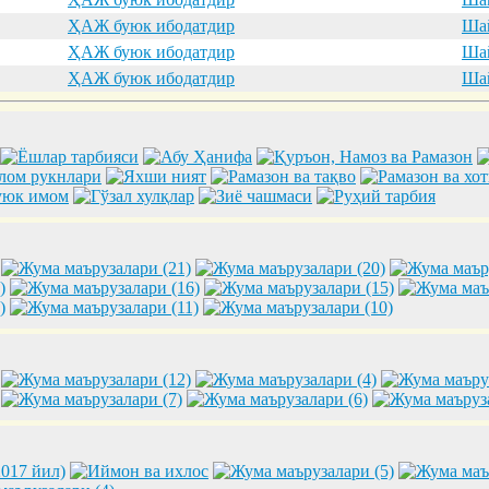
ҲАЖ буюк ибодатдир
Шай
ҲАЖ буюк ибодатдир
Шай
ҲАЖ буюк ибодатдир
Шай