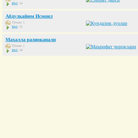
Mp3
: 24
Абдулқайюм Исмоил
Тўплам: 1
Mp3
: 32
Маҳалла радиоканали
Тўплам: 1
Mp3
: 28