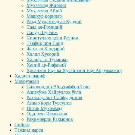
Муҳаммад Жибрил
Муҳаммад Айюб
Машҳур қорилар
Раъд Муҳаммад ал Курдий
Саад ал-Ғомидий
Саъуд Шурайм
Сиротуллоҳ қори Раупов
Тавфиқ ибн Саид
Фаҳд ал Кандарий
Халил Ҳусорий
Халифа ат Тунаижи
Ҳаний ар-Рифаъий
Ҳасанхон Яҳё ва Ҳусайнхон Яҳё Абдулмажид
Ҳадиси шариф
Маърузалар
Салоҳиддин Абдуғаффор ўғли
Азизхўжа Хайруллоҳ ўғли
Раҳматуллоҳ Сайфуддинов
Анвар қори Турсунов
Исҳоқ Муҳаммад
Одилхон Исмоилов
Раҳимберди Раҳмонов
Сийрат
Тажвид дарси