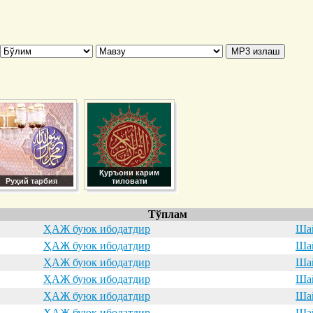
Қуръони карим
Руҳий тарбия
тиловати
Тўплам
ҲАЖ буюк ибодатдир
Шай
ҲАЖ буюк ибодатдир
Шай
ҲАЖ буюк ибодатдир
Шай
ҲАЖ буюк ибодатдир
Шай
ҲАЖ буюк ибодатдир
Шай
ҲАЖ буюк ибодатдир
Шай