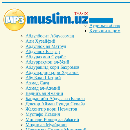
Бош саҳифа
Аудиокитоблар
Қуръони карим
Абдулбосит Абдуссомад
Али Ҳузайфий
Абдуллоҳ ал Матруд
Абдуллоҳ Басфар
Абдураҳмон Судайс
Абдурраҳмон ал-Усий
Абдурашид қори Баҳромов
Абдулқодир қори Ҳусанов
Абу Бакр Шатрий
Аҳмад Сауд
Аҳмад ал-Ажмий
Вадийъ ал Яманий
Бандар ибн Абдулазиз Балила
Доктор Айман Рушди Сувайд
Жаҳонгир қори Неъматов
Мустафо Исмоил
Мишари Рошид ал Афасий
Моҳир ал Муайқили
Муҳаммад Cиддиқ Миншавий