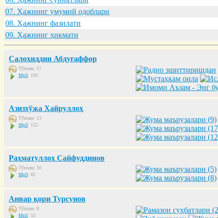
07. Ҳaжнинг умумий одоблaри
08. Ҳaжнинг фaзилaти
09. Ҳaжнинг ҳикмaти
Салоҳиддин Абдуғаффор
Тўплам: 17
Mp3
: 193
Азизхўжа Хайруллоҳ
Тўплам: 13
Mp3
: 122
Раҳматуллоҳ Сайфуддинов
Тўплам: 10
Mp3
: 82
Анвар қори Турсунов
Тўплам: 8
Mp3
: 53