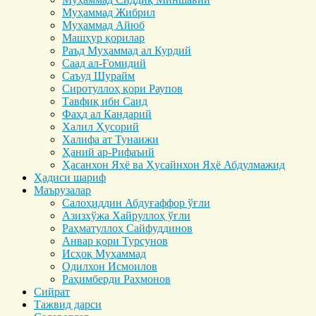
Муҳаммад Жибрил
Муҳаммад Айюб
Машҳур қорилар
Раъд Муҳаммад ал Курдий
Саад ал-Ғомидий
Саъуд Шурайм
Сиротуллоҳ қори Раупов
Тавфиқ ибн Саид
Фаҳд ал Кандарий
Халил Ҳусорий
Халифа ат Тунаижи
Ҳаний ар-Рифаъий
Ҳасанхон Яҳё ва Ҳусайнхон Яҳё Абдулмажид
Ҳадиси шариф
Маърузалар
Салоҳиддин Абдуғаффор ўғли
Азизхўжа Хайруллоҳ ўғли
Раҳматуллоҳ Сайфуддинов
Анвар қори Турсунов
Исҳоқ Муҳаммад
Одилхон Исмоилов
Раҳимберди Раҳмонов
Сийрат
Тажвид дарси