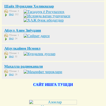
Шайх Нуриддин Холиқназар
Тўплам: 3
Mp3
: 212
Абдул Азим Зиёуддин
Тўплам: 1
Mp3
: 24
Абдулқайюм Исмоил
Тўплам: 1
Mp3
: 32
Маҳалла радиоканали
Тўплам: 1
Mp3
: 28
САЙТ ИШГА ТУШДИ