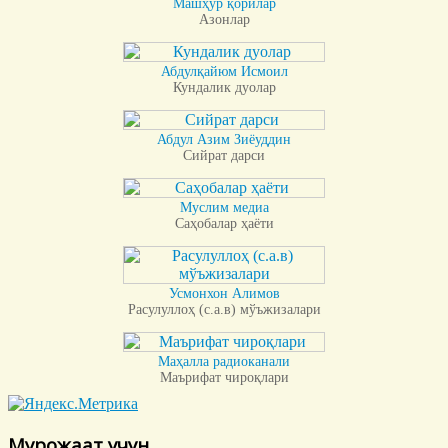
Машҳур қорилар
Азонлар
Абдулқайюм Исмоил
Кундалик дуолар
Абдул Азим Зиёуддин
Сийрат дарси
Муслим медиа
Саҳобалар ҳаёти
Усмонхон Алимов
Расулуллоҳ (с.а.в) мўъжизалари
Маҳалла радиоканали
Маърифат чироқлари
Мурожаат учун