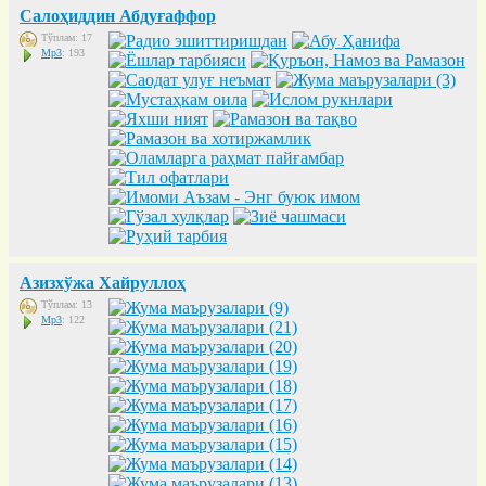
Салоҳиддин Абдуғаффор
Тўплам: 17
Mp3
: 193
Азизхўжа Хайруллоҳ
Тўплам: 13
Mp3
: 122