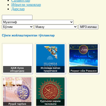
Салавотлар
Ибратли ҳикоялар
Дарслар
Сўнги жойлаштирилган тўпламлар
ҲАЖ буюк
Исломда ватан
ибодатдир
тушунчаси
Раҳмат ойи Рамазон
Қуръони карим
Руҳий тарбия
тиловати