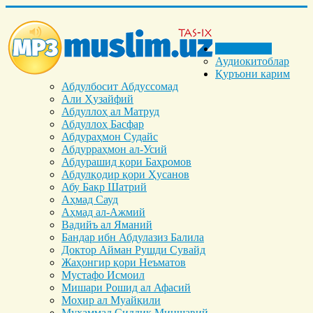
Бош саҳифа
Аудиокитоблар
Қуръони карим
Абдулбосит Абдуссомад
Али Ҳузайфий
Абдуллоҳ ал Матруд
Абдуллоҳ Басфар
Абдураҳмон Судайс
Абдурраҳмон ал-Усий
Абдурашид қори Баҳромов
Абдулқодир қори Ҳусанов
Абу Бакр Шатрий
Аҳмад Сауд
Аҳмад ал-Ажмий
Вадийъ ал Яманий
Бандар ибн Абдулазиз Балила
Доктор Айман Рушди Сувайд
Жаҳонгир қори Неъматов
Мустафо Исмоил
Мишари Рошид ал Афасий
Моҳир ал Муайқили
Муҳаммад Cиддиқ Миншавий