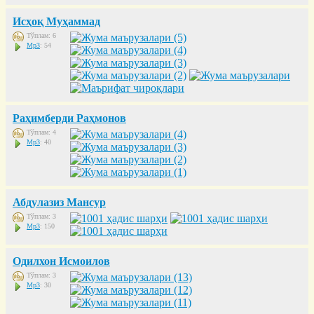
Исҳоқ Муҳаммад
Тўплам: 6
Mp3
: 54
Раҳимберди Раҳмонов
Тўплам: 4
Mp3
: 40
Абдулазиз Мансур
Тўплам: 3
Mp3
: 150
Одилхон Исмоилов
Тўплам: 3
Mp3
: 30