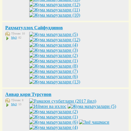
Раҳматуллоҳ Сайфуддинов
Тўплам: 10
Mp3
: 82
Анвар қори Турсунов
Тўплам: 8
Mp3
: 53