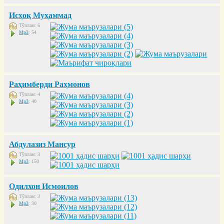
Исҳоқ Муҳаммад
Тўплам: 6
Mp3
: 54
Раҳимберди Раҳмонов
Тўплам: 4
Mp3
: 40
Абдулазиз Мансур
Тўплам: 3
Mp3
: 150
Одилхон Исмоилов
Тўплам: 3
Mp3
: 30