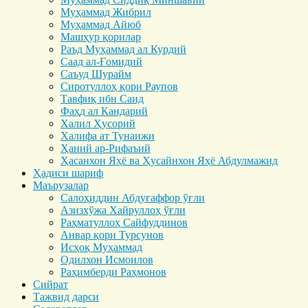
Муҳаммад Жибрил
Муҳаммад Айюб
Машҳур қорилар
Раъд Муҳаммад ал Курдий
Саад ал-Ғомидий
Саъуд Шурайм
Сиротуллоҳ қори Раупов
Тавфиқ ибн Саид
Фаҳд ал Кандарий
Халил Ҳусорий
Халифа ат Тунаижи
Ҳаний ар-Рифаъий
Ҳасанхон Яҳё ва Ҳусайнхон Яҳё Абдулмажид
Ҳадиси шариф
Маърузалар
Салоҳиддин Абдуғаффор ўғли
Азизхўжа Хайруллоҳ ўғли
Раҳматуллоҳ Сайфуддинов
Анвар қори Турсунов
Исҳоқ Муҳаммад
Одилхон Исмоилов
Раҳимберди Раҳмонов
Сийрат
Тажвид дарси