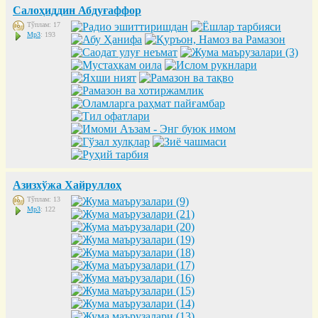
Салоҳиддин Абдуғаффор
Тўплам: 17
Mp3
: 193
Азизхўжа Хайруллоҳ
Тўплам: 13
Mp3
: 122