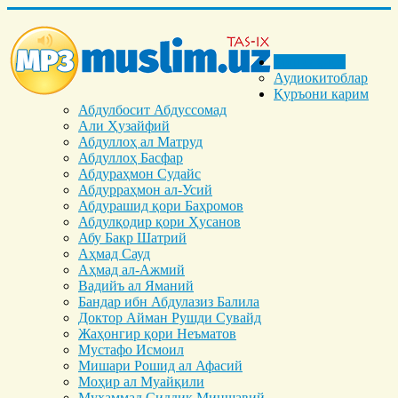
Бош саҳифа
Аудиокитоблар
Қуръони карим
Абдулбосит Абдуссомад
Али Ҳузайфий
Абдуллоҳ ал Матруд
Абдуллоҳ Басфар
Абдураҳмон Судайс
Абдурраҳмон ал-Усий
Абдурашид қори Баҳромов
Абдулқодир қори Ҳусанов
Абу Бакр Шатрий
Аҳмад Сауд
Аҳмад ал-Ажмий
Вадийъ ал Яманий
Бандар ибн Абдулазиз Балила
Доктор Айман Рушди Сувайд
Жаҳонгир қори Неъматов
Мустафо Исмоил
Мишари Рошид ал Афасий
Моҳир ал Муайқили
Муҳаммад Cиддиқ Миншавий