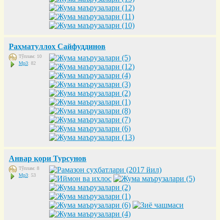
Раҳматуллоҳ Сайфуддинов
Тўплам: 10
Mp3
: 82
Анвар қори Турсунов
Тўплам: 8
Mp3
: 53