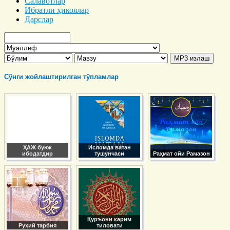
Салавотлар
Ибратли ҳикоялар
Дарслар
Сўнги жойлаштирилган тўпламлар
ҲАЖ буюк
Исломда ватан
ибодатдир
тушунчаси
Раҳмат ойи Рамазон
Қуръони карим
Руҳий тарбия
тиловати