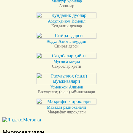
Машҳур қорилар
Азонлар
Абдулқайюм Исмоил
Кундалик дуолар
Абдул Азим Зиёуддин
Сийрат дарси
Муслим медиа
Саҳобалар ҳаёти
Усмонхон Алимов
Расулуллоҳ (с.а.в) мўъжизалари
Маҳалла радиоканали
Маърифат чироқлари
Мурожаат учун