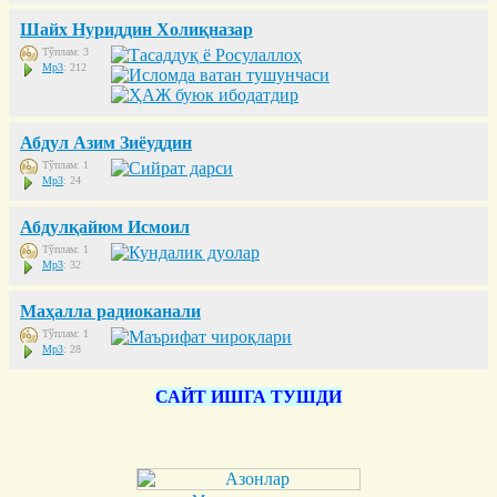
Шайх Нуриддин Холиқназар
Тўплам: 3
Mp3
: 212
Абдул Азим Зиёуддин
Тўплам: 1
Mp3
: 24
Абдулқайюм Исмоил
Тўплам: 1
Mp3
: 32
Маҳалла радиоканали
Тўплам: 1
Mp3
: 28
САЙТ ИШГА ТУШДИ