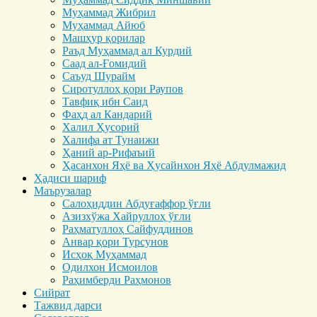
Муҳаммад Жибрил
Муҳаммад Айюб
Машҳур қорилар
Раъд Муҳаммад ал Курдий
Саад ал-Ғомидий
Саъуд Шурайм
Сиротуллоҳ қори Раупов
Тавфиқ ибн Саид
Фаҳд ал Кандарий
Халил Ҳусорий
Халифа ат Тунаижи
Ҳаний ар-Рифаъий
Ҳасанхон Яҳё ва Ҳусайнхон Яҳё Абдулмажид
Ҳадиси шариф
Маърузалар
Салоҳиддин Абдуғаффор ўғли
Азизхўжа Хайруллоҳ ўғли
Раҳматуллоҳ Сайфуддинов
Анвар қори Турсунов
Исҳоқ Муҳаммад
Одилхон Исмоилов
Раҳимберди Раҳмонов
Сийрат
Тажвид дарси