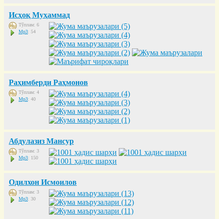
Исҳоқ Муҳаммад
Тўплам: 6
Mp3
: 54
Раҳимберди Раҳмонов
Тўплам: 4
Mp3
: 40
Абдулазиз Мансур
Тўплам: 3
Mp3
: 150
Одилхон Исмоилов
Тўплам: 3
Mp3
: 30