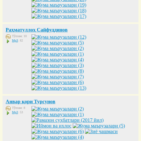
Раҳматуллоҳ Сайфуддинов
Тўплам: 10
Mp3
: 82
Анвар қори Турсунов
Тўплам: 8
Mp3
: 53