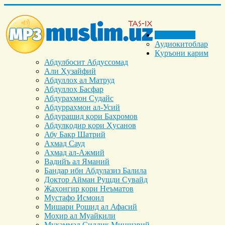
Бош саҳифа
Аудиокитоблар
Қуръони карим
Абдулбосит Абдуссомад
Али Ҳузайфий
Абдуллоҳ ал Матруд
Абдуллоҳ Басфар
Абдураҳмон Судайс
Абдурраҳмон ал-Усий
Абдурашид қори Баҳромов
Абдулқодир қори Ҳусанов
Абу Бакр Шатрий
Аҳмад Сауд
Аҳмад ал-Ажмий
Вадийъ ал Яманий
Бандар ибн Абдулазиз Балила
Доктор Айман Рушди Сувайд
Жаҳонгир қори Неъматов
Мустафо Исмоил
Мишари Рошид ал Афасий
Моҳир ал Муайқили
Муҳаммад Cиддиқ Миншавий