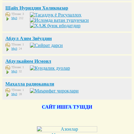
Шайх Нуриддин Холиқназар
Тўплам: 3
Mp3
: 212
Абдул Азим Зиёуддин
Тўплам: 1
Mp3
: 24
Абдулқайюм Исмоил
Тўплам: 1
Mp3
: 32
Маҳалла радиоканали
Тўплам: 1
Mp3
: 28
САЙТ ИШГА ТУШДИ