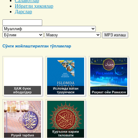
Салавотлар
Ибратли ҳикоялар
Дарслар
Сўнги жойлаштирилган тўпламлар
ҲАЖ буюк
Исломда ватан
ибодатдир
тушунчаси
Раҳмат ойи Рамазон
Қуръони карим
Руҳий тарбия
тиловати