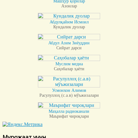
Машҳур қорилар
Азонлар
Абдулқайюм Исмоил
Кундалик дуолар
Абдул Азим Зиёуддин
Сийрат дарси
Муслим медиа
Саҳобалар ҳаёти
Усмонхон Алимов
Расулуллоҳ (с.а.в) мўъжизалари
Маҳалла радиоканали
Маърифат чироқлари
Мурожаат учун