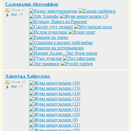
Салоҳиддин Абдуғаффор
Тўплам: 17
Mp3
: 193
Азизхўжа Хайруллоҳ
Тўплам: 13
Mp3
: 122