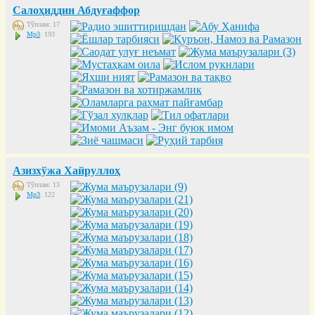
Салоҳиддин Абдуғаффор
Тўплам: 17
Mp3
: 193
Азизхўжа Хайруллоҳ
Тўплам: 13
Mp3
: 122