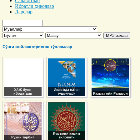
Салавотлар
Ибратли ҳикоялар
Дарслар
Сўнги жойлаштирилган тўпламлар
ҲАЖ буюк
Исломда ватан
ибодатдир
тушунчаси
Раҳмат ойи Рамазон
Қуръони карим
Руҳий тарбия
тиловати