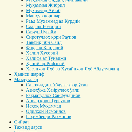
Муҳаммад Жибрил
Муҳаммад Айюб
Машҳур қорилар
Раъд Муҳаммад ал Курдий
Саад ал-Ғомидий
Саъуд Шурайм
Сиротуллоҳ қори Раупов
Тавфиқ ибн Саид
Фаҳд ал Кандарий
Халил Ҳусорий
Халифа ат Тунаижи
Ҳаний ар-Рифаъий
Ҳасанхон Яҳё ва Ҳусайнхон Яҳё Абдулмажид
Ҳадиси шариф
Маърузалар
Салоҳиддин Абдуғаффор ўғли
Азизхўжа Хайруллоҳ ўғли
Раҳматуллоҳ Сайфуддинов
Анвар қори Турсунов
Исҳоқ Муҳаммад
Одилхон Исмоилов
Раҳимберди Раҳмонов
Сийрат
Тажвид дарси