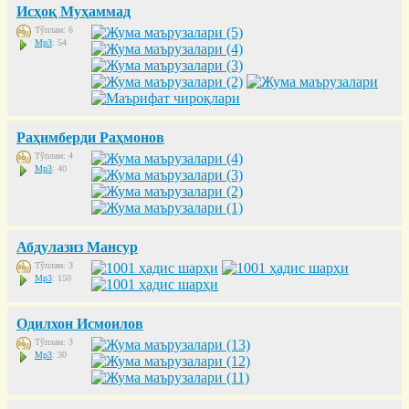
Исҳоқ Муҳаммад
Тўплам: 6
Mp3
: 54
Раҳимберди Раҳмонов
Тўплам: 4
Mp3
: 40
Абдулазиз Мансур
Тўплам: 3
Mp3
: 150
Одилхон Исмоилов
Тўплам: 3
Mp3
: 30