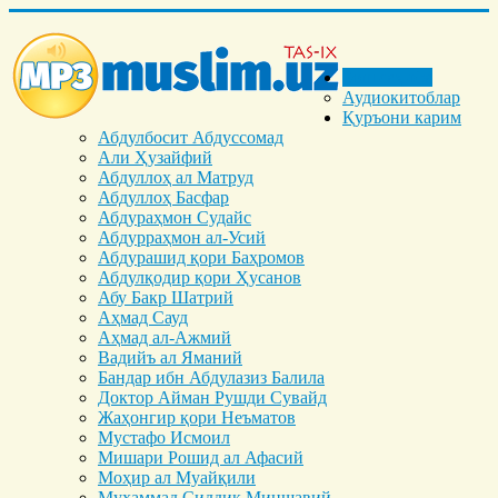
Бош саҳифа
Аудиокитоблар
Қуръони карим
Абдулбосит Абдуссомад
Али Ҳузайфий
Абдуллоҳ ал Матруд
Абдуллоҳ Басфар
Абдураҳмон Судайс
Абдурраҳмон ал-Усий
Абдурашид қори Баҳромов
Абдулқодир қори Ҳусанов
Абу Бакр Шатрий
Аҳмад Сауд
Аҳмад ал-Ажмий
Вадийъ ал Яманий
Бандар ибн Абдулазиз Балила
Доктор Айман Рушди Сувайд
Жаҳонгир қори Неъматов
Мустафо Исмоил
Мишари Рошид ал Афасий
Моҳир ал Муайқили
Муҳаммад Cиддиқ Миншавий