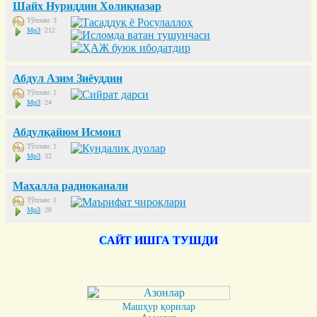
Шайх Нуриддин Холиқназар
Тўплам: 3
Mp3
: 212
Абдул Азим Зиёуддин
Тўплам: 1
Mp3
: 24
Абдулқайюм Исмоил
Тўплам: 1
Mp3
: 32
Маҳалла радиоканали
Тўплам: 1
Mp3
: 28
САЙТ ИШГА ТУШДИ
Машҳур қорилар