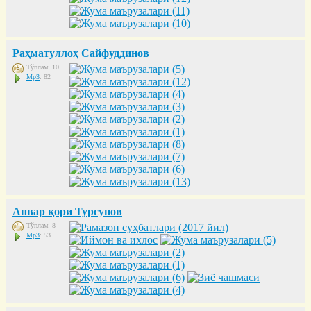
Раҳматуллоҳ Сайфуддинов
Тўплам: 10
Mp3
: 82
Анвар қори Турсунов
Тўплам: 8
Mp3
: 53