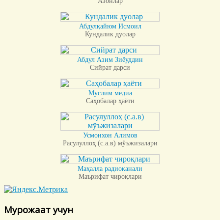
Азонлар
Абдулқайюм Исмоил
Кундалик дуолар
Абдул Азим Зиёуддин
Сийрат дарси
Муслим медиа
Саҳобалар ҳаёти
Усмонхон Алимов
Расулуллоҳ (с.а.в) мўъжизалари
Маҳалла радиоканали
Маърифат чироқлари
Мурожаат учун