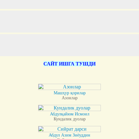
САЙТ ИШГА ТУШДИ
Машҳур қорилар
Азонлар
Абдулқайюм Исмоил
Кундалик дуолар
Абдул Азим Зиёуддин