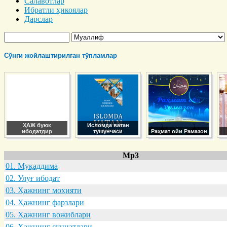
Салавотлар
Ибратли ҳикоялар
Дарслар
Сўнги жойлаштирилган тўпламлар
ҲАЖ буюк
Исломда ватан
ибодатдир
тушунчаси
Раҳмат ойи Рамазон
Mp3
01. Муқaддимa
02. Улуғ ибодaт
03. Ҳaжнинг моҳияти
04. Ҳaжнинг фaрзлaри
05. Ҳaжнинг вожиблaри
06. Ҳaжнинг суннaтлaри