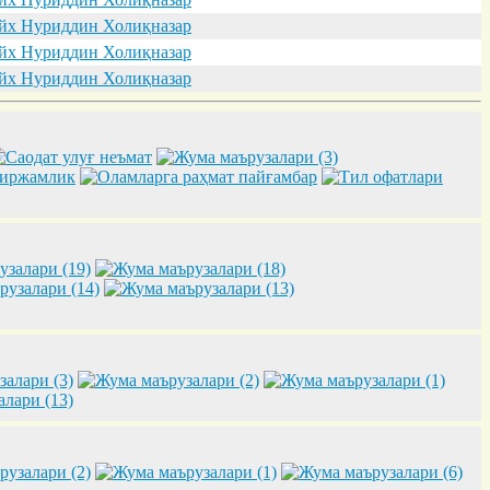
х Нуриддин Холиқназар
х Нуриддин Холиқназар
х Нуриддин Холиқназар