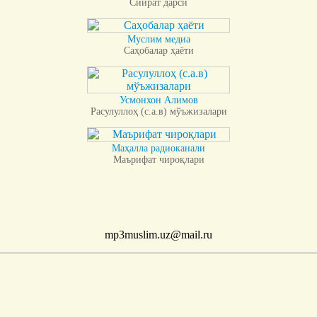
Сийрат дарси
Муслим медиа
Саҳобалар ҳаёти
Усмонхон Алимов
Расулуллоҳ (с.а.в) мўъжизалари
Маҳалла радиоканали
Маърифат чироқлари
mp3muslim.uz@mail.ru