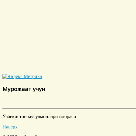
Мурожаат учун
Ўзбекистон мусулмонлари идораси
Наверх