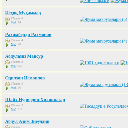
Исҳоқ Муҳаммад
Тўплам: 6
Mp3
: 54
Раҳимберди Раҳмонов
Тўплам: 4
Mp3
: 40
Абдулазиз Мансур
Тўплам: 3
Mp3
: 150
Одилхон Исмоилов
Тўплам: 3
Mp3
: 30
Шайх Нуриддин Холиқназар
Тўплам: 3
Mp3
: 212
Абдул Азим Зиёуддин
Тўплам: 1