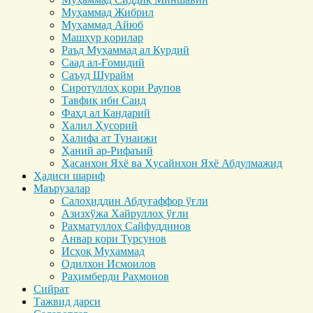
Муҳаммад Жибрил
Муҳаммад Айюб
Машҳур қорилар
Раъд Муҳаммад ал Курдий
Саад ал-Ғомидий
Саъуд Шурайм
Сиротуллоҳ қори Раупов
Тавфиқ ибн Саид
Фаҳд ал Кандарий
Халил Ҳусорий
Халифа ат Тунаижи
Ҳаний ар-Рифаъий
Ҳасанхон Яҳё ва Ҳусайнхон Яҳё Абдулмажид
Ҳадиси шариф
Маърузалар
Салоҳиддин Абдуғаффор ўғли
Азизхўжа Хайруллоҳ ўғли
Раҳматуллоҳ Сайфуддинов
Анвар қори Турсунов
Исҳоқ Муҳаммад
Одилхон Исмоилов
Раҳимберди Раҳмонов
Сийрат
Тажвид дарси