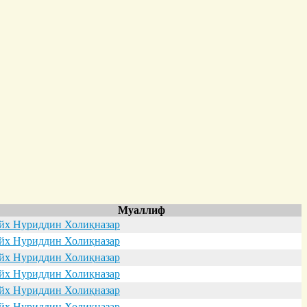
Муаллиф
х Нуриддин Холиқназар
х Нуриддин Холиқназар
х Нуриддин Холиқназар
х Нуриддин Холиқназар
х Нуриддин Холиқназар
х Нуриддин Холиқназар