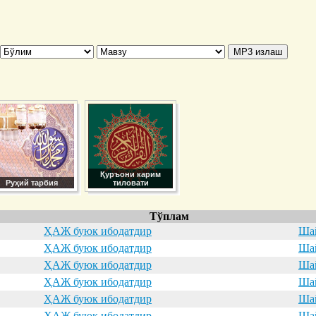
Қуръони карим
Руҳий тарбия
тиловати
Тўплам
ҲАЖ буюк ибодатдир
Шай
ҲАЖ буюк ибодатдир
Шай
ҲАЖ буюк ибодатдир
Шай
ҲАЖ буюк ибодатдир
Шай
ҲАЖ буюк ибодатдир
Шай
ҲАЖ буюк ибодатдир
Шай