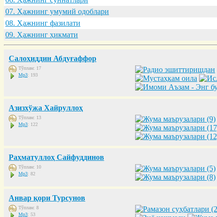
07. Ҳaжнинг умумий одоблaри
08. Ҳaжнинг фaзилaти
09. Ҳaжнинг ҳикмaти
Салоҳиддин Абдуғаффор
Тўплам: 17
Mp3
: 193
Азизхўжа Хайруллоҳ
Тўплам: 13
Mp3
: 122
Раҳматуллоҳ Сайфуддинов
Тўплам: 10
Mp3
: 82
Анвар қори Турсунов
Тўплам: 8
Mp3
: 53