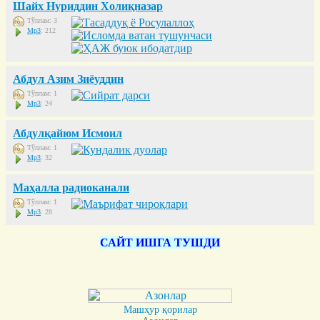
Шайх Нуриддин Холиқназар
Тўплам: 3
Mp3
: 212
Абдул Азим Зиёуддин
Тўплам: 1
Mp3
: 24
Абдулқайюм Исмоил
Тўплам: 1
Mp3
: 32
Маҳалла радиоканали
Тўплам: 1
Mp3
: 28
САЙТ ИШГА ТУШДИ
Машҳур қорилар