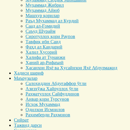
Муҳаммад Жибрил
Муҳаммад Айюб
Машҳур қорилар
Раъд Муҳаммад ал Курдий
Саад ал-Ғомидий
Саъуд Шурайм
Сиротуллоҳ қори Раупов
Тавфиқ ибн Саид
Фаҳд ал Кандарий
Халил Ҳусорий
Халифа ат Тунаижи
Ҳаний ар-Рифаъий
Ҳасанхон Яҳё ва Ҳусайнхон Яҳё Абдулмажид
Ҳадиси шариф
Маърузалар
Салоҳиддин Абдуғаффор ўғли
Азизхўжа Хайруллоҳ ўғли
Раҳматуллоҳ Сайфуддинов
Анвар қори Турсунов
Исҳоқ Муҳаммад
Одилхон Исмоилов
Раҳимберди Раҳмонов
Сийрат
Тажвид дарси