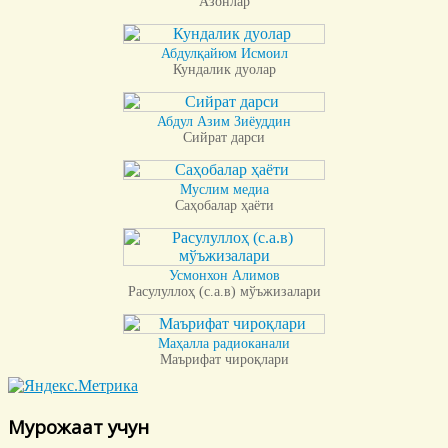
Азонлар
Абдулқайюм Исмоил
Кундалик дуолар
Абдул Азим Зиёуддин
Сийрат дарси
Муслим медиа
Саҳобалар ҳаёти
Усмонхон Алимов
Расулуллоҳ (с.а.в) мўъжизалари
Маҳалла радиоканали
Маърифат чироқлари
Мурожаат учун