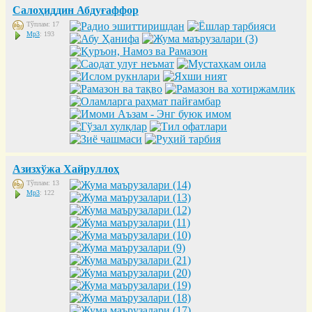
Салоҳиддин Абдуғаффор
Тўплам: 17
Mp3
: 193
Азизхўжа Хайруллоҳ
Тўплам: 13
Mp3
: 122