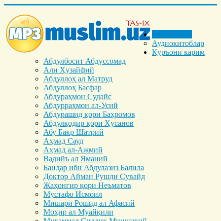
Бош саҳифа
Аудиокитоблар
Қуръони карим
Абдулбосит Абдуссомад
Али Ҳузайфий
Абдуллоҳ ал Матруд
Абдуллоҳ Басфар
Абдураҳмон Судайс
Абдурраҳмон ал-Усий
Абдурашид қори Баҳромов
Абдулқодир қори Ҳусанов
Абу Бакр Шатрий
Аҳмад Сауд
Аҳмад ал-Ажмий
Вадийъ ал Яманий
Бандар ибн Абдулазиз Балила
Доктор Айман Рушди Сувайд
Жаҳонгир қори Неъматов
Мустафо Исмоил
Мишари Рошид ал Афасий
Моҳир ал Муайқили
Муҳаммад Cиддиқ Миншавий