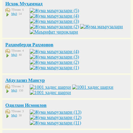
Исҳоқ Муҳаммад
Тўплам: 6
Mp3
: 54
Раҳимберди Раҳмонов
Тўплам: 4
Mp3
: 40
Абдулазиз Мансур
Тўплам: 3
Mp3
: 150
Одилхон Исмоилов
Тўплам: 3
Mp3
: 30