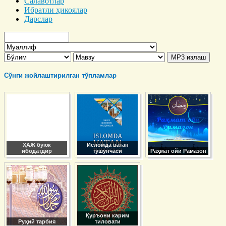
Салавотлар
Ибратли ҳикоялар
Дарслар
Сўнги жойлаштирилган тўпламлар
ҲАЖ буюк
Исломда ватан
ибодатдир
тушунчаси
Раҳмат ойи Рамазон
Қуръони карим
Руҳий тарбия
тиловати