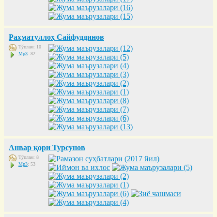
Раҳматуллоҳ Сайфуддинов
Тўплам: 10
Mp3
: 82
Анвар қори Турсунов
Тўплам: 8
Mp3
: 53