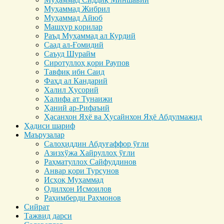
Муҳаммад Жибрил
Муҳаммад Айюб
Машҳур қорилар
Раъд Муҳаммад ал Курдий
Саад ал-Ғомидий
Саъуд Шурайм
Сиротуллоҳ қори Раупов
Тавфиқ ибн Саид
Фаҳд ал Кандарий
Халил Ҳусорий
Халифа ат Тунаижи
Ҳаний ар-Рифаъий
Ҳасанхон Яҳё ва Ҳусайнхон Яҳё Абдулмажид
Ҳадиси шариф
Маърузалар
Салоҳиддин Абдуғаффор ўғли
Азизхўжа Хайруллоҳ ўғли
Раҳматуллоҳ Сайфуддинов
Анвар қори Турсунов
Исҳоқ Муҳаммад
Одилхон Исмоилов
Раҳимберди Раҳмонов
Сийрат
Тажвид дарси