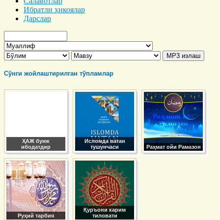
Салавотлар
Ибратли ҳикоялар
Дарслар
Сўнги жойлаштирилган тўпламлар
ҲАЖ буюк
Исломда ватан
ибодатдир
тушунчаси
Раҳмат ойи Рамазон
Қуръони карим
Руҳий тарбия
тиловати