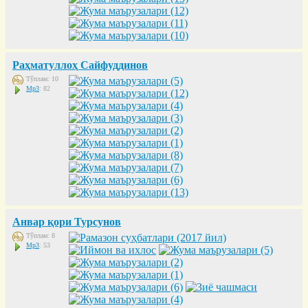
Раҳматуллоҳ Сайфуддинов
Тўплам: 10
Mp3
: 82
Анвар қори Турсунов
Тўплам: 8
Mp3
: 53