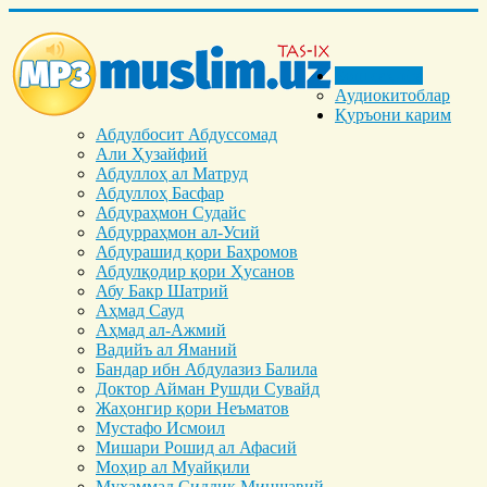
Бош саҳифа
Аудиокитоблар
Қуръони карим
Абдулбосит Абдуссомад
Али Ҳузайфий
Абдуллоҳ ал Матруд
Абдуллоҳ Басфар
Абдураҳмон Судайс
Абдурраҳмон ал-Усий
Абдурашид қори Баҳромов
Абдулқодир қори Ҳусанов
Абу Бакр Шатрий
Аҳмад Сауд
Аҳмад ал-Ажмий
Вадийъ ал Яманий
Бандар ибн Абдулазиз Балила
Доктор Айман Рушди Сувайд
Жаҳонгир қори Неъматов
Мустафо Исмоил
Мишари Рошид ал Афасий
Моҳир ал Муайқили
Муҳаммад Cиддиқ Миншавий