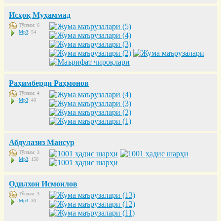
Исҳоқ Муҳаммад
Тўплам: 6
Mp3
: 54
Раҳимберди Раҳмонов
Тўплам: 4
Mp3
: 40
Абдулазиз Мансур
Тўплам: 3
Mp3
: 150
Одилхон Исмоилов
Тўплам: 3
Mp3
: 30