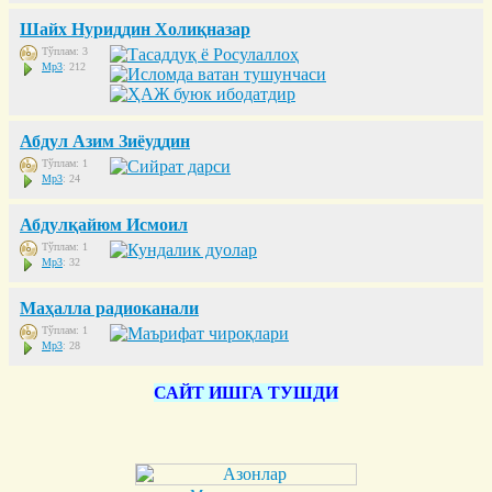
Шайх Нуриддин Холиқназар
Тўплам: 3
Mp3
: 212
Абдул Азим Зиёуддин
Тўплам: 1
Mp3
: 24
Абдулқайюм Исмоил
Тўплам: 1
Mp3
: 32
Маҳалла радиоканали
Тўплам: 1
Mp3
: 28
САЙТ ИШГА ТУШДИ