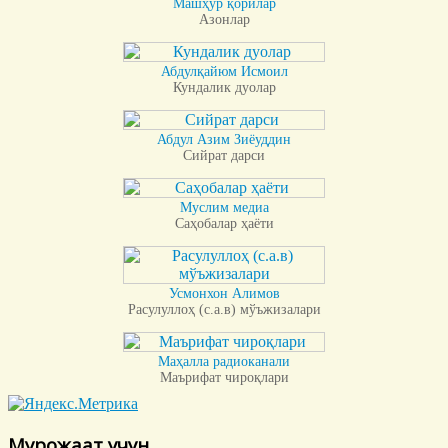
Машҳур қорилар
Азонлар
Абдулқайюм Исмоил
Кундалик дуолар
Абдул Азим Зиёуддин
Сийрат дарси
Муслим медиа
Саҳобалар ҳаёти
Усмонхон Алимов
Расулуллоҳ (с.а.в) мўъжизалари
Маҳалла радиоканали
Маърифат чироқлари
Мурожаат учун