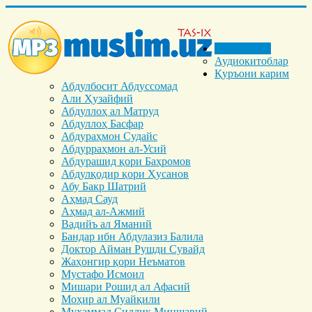
Бош саҳифа
Аудиокитоблар
Қуръони карим
Абдулбосит Абдуссомад
Али Ҳузайфий
Абдуллоҳ ал Матруд
Абдуллоҳ Басфар
Абдураҳмон Судайс
Абдурраҳмон ал-Усий
Абдурашид қори Баҳромов
Абдулқодир қори Ҳусанов
Абу Бакр Шатрий
Аҳмад Сауд
Аҳмад ал-Ажмий
Вадийъ ал Яманий
Бандар ибн Абдулазиз Балила
Доктор Айман Рушди Сувайд
Жаҳонгир қори Неъматов
Мустафо Исмоил
Мишари Рошид ал Афасий
Моҳир ал Муайқили
Муҳаммад Cиддиқ Миншавий