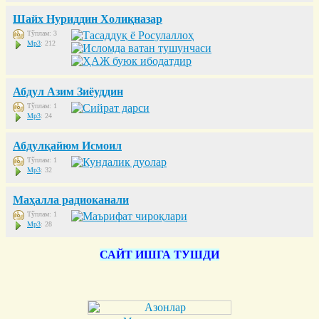
Шайх Нуриддин Холиқназар
Тўплам: 3
Mp3
: 212
Абдул Азим Зиёуддин
Тўплам: 1
Mp3
: 24
Абдулқайюм Исмоил
Тўплам: 1
Mp3
: 32
Маҳалла радиоканали
Тўплам: 1
Mp3
: 28
САЙТ ИШГА ТУШДИ