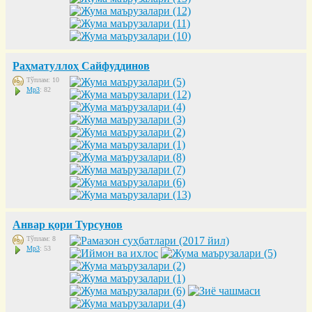
Раҳматуллоҳ Сайфуддинов
Тўплам: 10
Mp3
: 82
Анвар қори Турсунов
Тўплам: 8
Mp3
: 53