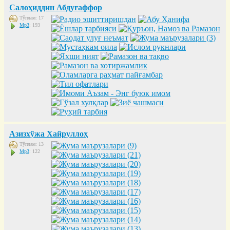
Салоҳиддин Абдуғаффор
Тўплам: 17
Mp3
: 193
Азизхўжа Хайруллоҳ
Тўплам: 13
Mp3
: 122