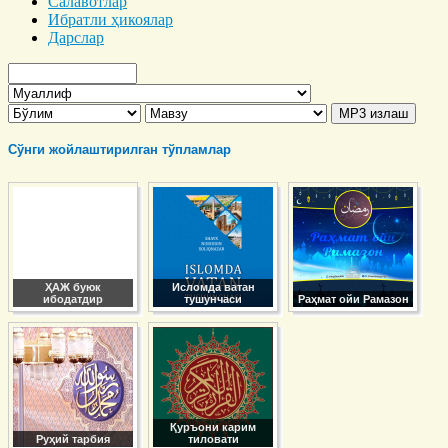
Салавотлар
Ибратли ҳикоялар
Дарслар
Сўнги жойлаштирилган тўпламлар
ҲАЖ буюк
Исломда ватан
ибодатдир
тушунчаси
Раҳмат ойи Рамазон
Қуръони карим
Руҳий тарбия
тиловати