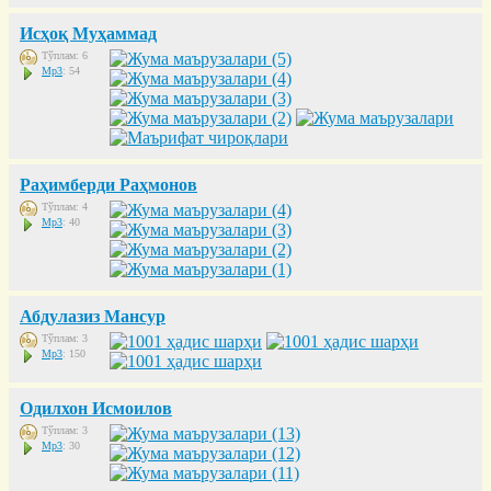
Исҳоқ Муҳаммад
Тўплам: 6
Mp3
: 54
Раҳимберди Раҳмонов
Тўплам: 4
Mp3
: 40
Абдулазиз Мансур
Тўплам: 3
Mp3
: 150
Одилхон Исмоилов
Тўплам: 3
Mp3
: 30