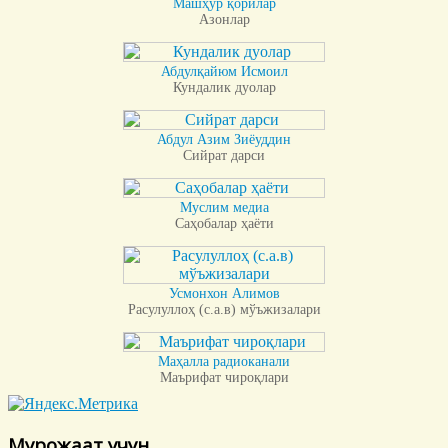
Машҳур қорилар
Азонлар
Абдулқайюм Исмоил
Кундалик дуолар
Абдул Азим Зиёуддин
Сийрат дарси
Муслим медиа
Саҳобалар ҳаёти
Усмонхон Алимов
Расулуллоҳ (с.а.в) мўъжизалари
Маҳалла радиоканали
Маърифат чироқлари
Мурожаат учун