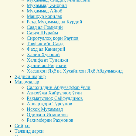
Муҳаммад Жибрил
Муҳаммад Айюб
Машҳур қорилар
Раъд Муҳаммад ал Курдий
Саад ал-Ғомидий
Саъуд Шурайм
Сиротуллоҳ қори Раупов
Тавфиқ ибн Саид
Фаҳд ал Кандарий
Халил Ҳусорий
Халифа ат Тунаижи
Ҳаний ар-Рифаъий
Ҳасанхон Яҳё ва Ҳусайнхон Яҳё Абдулмажид
Ҳадиси шариф
Маърузалар
Салоҳиддин Абдуғаффор ўғли
Азизхўжа Хайруллоҳ ўғли
Раҳматуллоҳ Сайфуддинов
Анвар қори Турсунов
Исҳоқ Муҳаммад
Одилхон Исмоилов
Раҳимберди Раҳмонов
Сийрат
Тажвид дарси