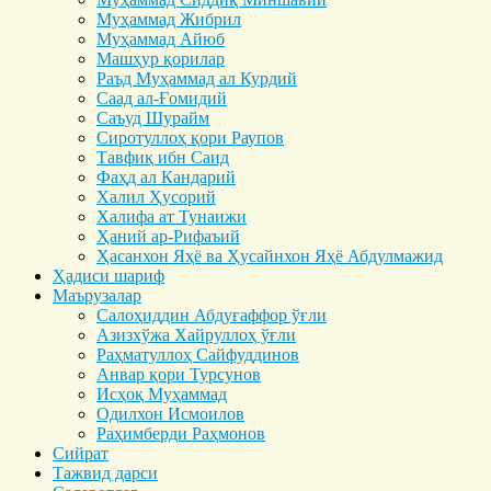
Муҳаммад Жибрил
Муҳаммад Айюб
Машҳур қорилар
Раъд Муҳаммад ал Курдий
Саад ал-Ғомидий
Саъуд Шурайм
Сиротуллоҳ қори Раупов
Тавфиқ ибн Саид
Фаҳд ал Кандарий
Халил Ҳусорий
Халифа ат Тунаижи
Ҳаний ар-Рифаъий
Ҳасанхон Яҳё ва Ҳусайнхон Яҳё Абдулмажид
Ҳадиси шариф
Маърузалар
Салоҳиддин Абдуғаффор ўғли
Азизхўжа Хайруллоҳ ўғли
Раҳматуллоҳ Сайфуддинов
Анвар қори Турсунов
Исҳоқ Муҳаммад
Одилхон Исмоилов
Раҳимберди Раҳмонов
Сийрат
Тажвид дарси