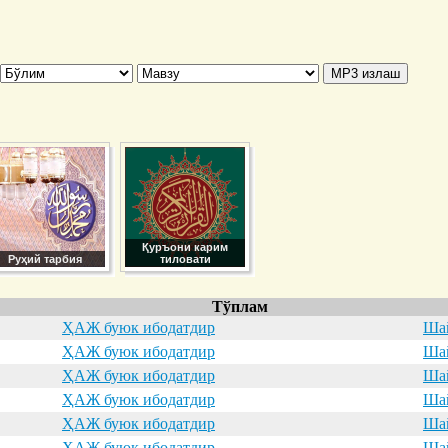
Қуръони карим
Руҳий тарбия
тиловати
Тўплам
ҲАЖ буюк ибодатдир
Шай
ҲАЖ буюк ибодатдир
Шай
ҲАЖ буюк ибодатдир
Шай
ҲАЖ буюк ибодатдир
Шай
ҲАЖ буюк ибодатдир
Шай
ҲАЖ буюк ибодатдир
Шай