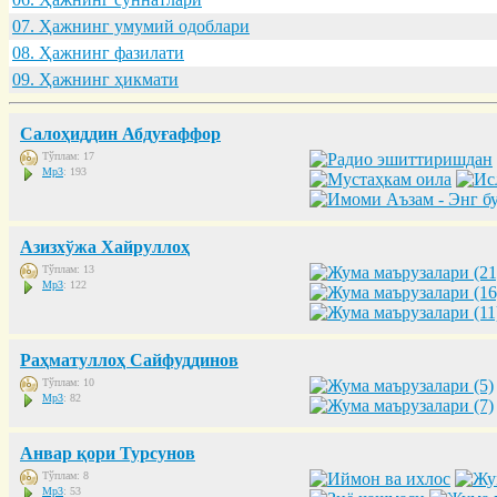
07. Ҳaжнинг умумий одоблaри
08. Ҳaжнинг фaзилaти
09. Ҳaжнинг ҳикмaти
Салоҳиддин Абдуғаффор
Тўплам: 17
Mp3
: 193
Азизхўжа Хайруллоҳ
Тўплам: 13
Mp3
: 122
Раҳматуллоҳ Сайфуддинов
Тўплам: 10
Mp3
: 82
Анвар қори Турсунов
Тўплам: 8
Mp3
: 53