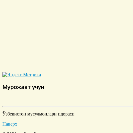
Мурожаат учун
Ўзбекистон мусулмонлари идораси
Наверх