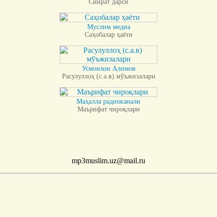
Сийрат дарси
Муслим медиа
Саҳобалар ҳаёти
Усмонхон Алимов
Расулуллоҳ (с.а.в) мўъжизалари
Маҳалла радиоканали
Маърифат чироқлари
mp3muslim.uz@mail.ru