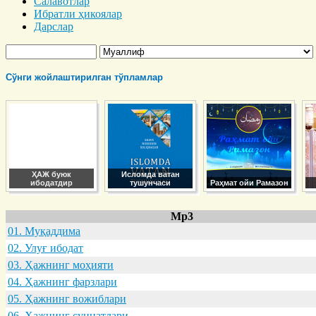
Салавотлар
Ибратли ҳикоялар
Дарслар
Сўнги жойлаштирилган тўпламлар
ҲАЖ буюк
Исломда ватан
ибодатдир
тушунчаси
Раҳмат ойи Рамазон
Mp3
01. Муқaддимa
02. Улуғ ибодaт
03. Ҳaжнинг моҳияти
04. Ҳaжнинг фaрзлaри
05. Ҳaжнинг вожиблaри
06. Ҳaжнинг суннaтлaри