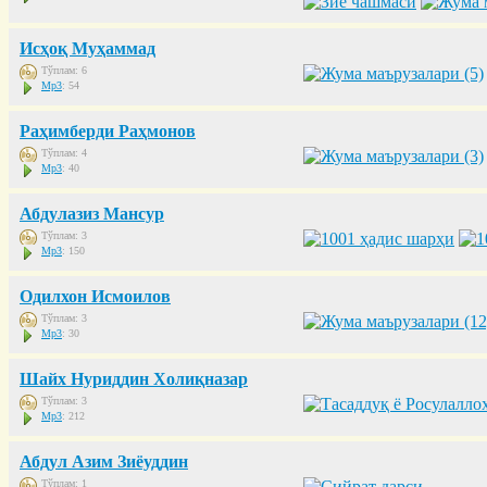
Исҳоқ Муҳаммад
Тўплам: 6
Mp3
: 54
Раҳимберди Раҳмонов
Тўплам: 4
Mp3
: 40
Абдулазиз Мансур
Тўплам: 3
Mp3
: 150
Одилхон Исмоилов
Тўплам: 3
Mp3
: 30
Шайх Нуриддин Холиқназар
Тўплам: 3
Mp3
: 212
Абдул Азим Зиёуддин
Тўплам: 1