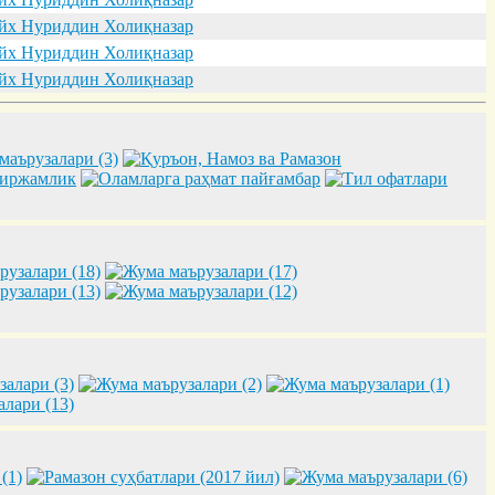
х Нуриддин Холиқназар
х Нуриддин Холиқназар
х Нуриддин Холиқназар