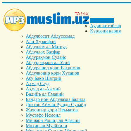
Бош саҳифа
Аудиокитоблар
Қуръони карим
Абдулбосит Абдуссомад
Али Ҳузайфий
Абдуллоҳ ал Матруд
Абдуллоҳ Басфар
Абдураҳмон Судайс
Абдурраҳмон ал-Усий
Абдурашид қори Баҳромов
Абдулқодир қори Ҳусанов
Абу Бакр Шатрий
Аҳмад Сауд
Аҳмад ал-Ажмий
Вадийъ ал Яманий
Бандар ибн Абдулазиз Балила
Доктор Айман Рушди Сувайд
Жаҳонгир қори Неъматов
Мустафо Исмоил
Мишари Рошид ал Афасий
Моҳир ал Муайқили
Муҳаммад Cиддиқ Миншавий