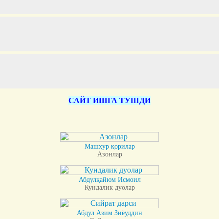
САЙТ ИШГА ТУШДИ
Машҳур қорилар
Азонлар
Абдулқайюм Исмоил
Кундалик дуолар
Абдул Азим Зиёуддин