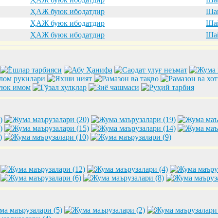
ҲАЖ буюк ибодатдир
Шай
ҲАЖ буюк ибодатдир
Шай
ҲАЖ буюк ибодатдир
Шай