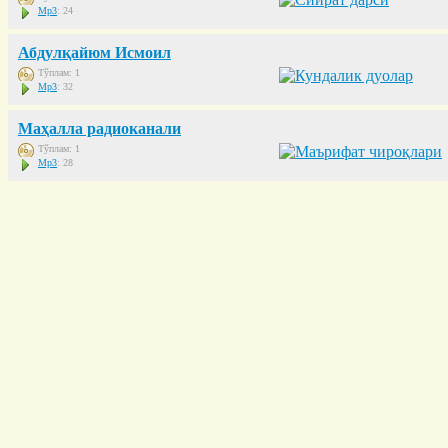
Mp3
: 24
Абдулқайюм Исмоил
Тўплам: 1
Mp3
: 32
Маҳалла радиоканали
Тўплам: 1
Mp3
: 28