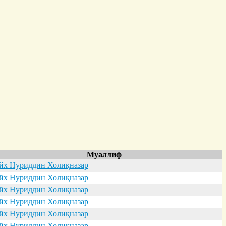
Муаллиф
х Нуриддин Холиқназар
х Нуриддин Холиқназар
х Нуриддин Холиқназар
х Нуриддин Холиқназар
х Нуриддин Холиқназар
х Нуриддин Холиқназар