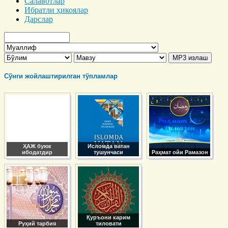
Салавотлар
Ибратли ҳикоялар
Дарслар
Сўнги жойлаштирилган тўпламлар
ҲАЖ буюк
Исломда ватан
ибодатдир
тушунчаси
Раҳмат ойи Рамазон
Қуръони карим
Руҳий тарбия
тиловати