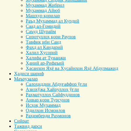
Муҳаммад Жибрил
Муҳаммад Айюб
Машҳур қорилар
Раъд Муҳаммад ал Курдий
Саад ал-Ғомидий
Саъуд Шурайм
Сиротуллоҳ қори Раупов
Тавфиқ ибн Саид
Фаҳд ал Кандарий
Халил Ҳусорий
Халифа ат Тунаижи
Ҳаний ар-Рифаъий
Ҳасанхон Яҳё ва Ҳусайнхон Яҳё Абдулмажид
Ҳадиси шариф
Маърузалар
Салоҳиддин Абдуғаффор ўғли
Азизхўжа Хайруллоҳ ўғли
Раҳматуллоҳ Сайфуддинов
Анвар қори Турсунов
Исҳоқ Муҳаммад
Одилхон Исмоилов
Раҳимберди Раҳмонов
Сийрат
Тажвид дарси