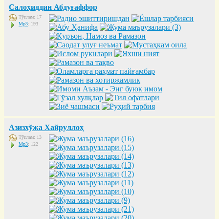
Салоҳиддин Абдуғаффор
Тўплам: 17
Mp3
: 193
Азизхўжа Хайруллоҳ
Тўплам: 13
Mp3
: 122