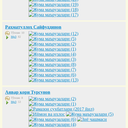
Раҳматуллоҳ Сайфуддинов
Тўплам: 10
Mp3
: 82
Анвар қори Турсунов
Тўплам: 8
Mp3
: 53