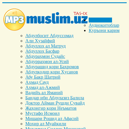
Бош саҳифа
Аудиокитоблар
Қуръони карим
Абдулбосит Абдуссомад
Али Ҳузайфий
Абдуллоҳ ал Матруд
Абдуллоҳ Басфар
Абдураҳмон Судайс
Абдурраҳмон ал-Усий
Абдурашид қори Баҳромов
Абдулқодир қори Ҳусанов
Абу Бакр Шатрий
Аҳмад Сауд
Аҳмад ал-Ажмий
Вадийъ ал Яманий
Бандар ибн Абдулазиз Балила
Доктор Айман Рушди Сувайд
Жаҳонгир қори Неъматов
Мустафо Исмоил
Мишари Рошид ал Афасий
Моҳир ал Муайқили
Муҳаммад Cиддиқ Миншавий