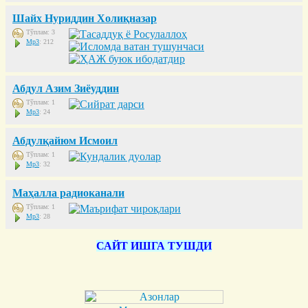
Шайх Нуриддин Холиқназар
Тўплам: 3
Mp3
: 212
Абдул Азим Зиёуддин
Тўплам: 1
Mp3
: 24
Абдулқайюм Исмоил
Тўплам: 1
Mp3
: 32
Маҳалла радиоканали
Тўплам: 1
Mp3
: 28
САЙТ ИШГА ТУШДИ