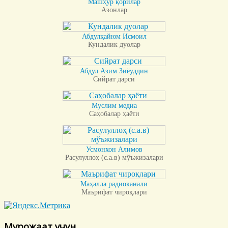
Машҳур қорилар
Азонлар
Абдулқайюм Исмоил
Кундалик дуолар
Абдул Азим Зиёуддин
Сийрат дарси
Муслим медиа
Саҳобалар ҳаёти
Усмонхон Алимов
Расулуллоҳ (с.а.в) мўъжизалари
Маҳалла радиоканали
Маърифат чироқлари
Мурожаат учун