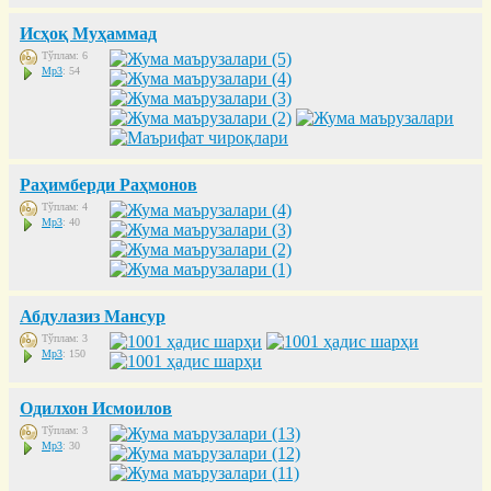
Исҳоқ Муҳаммад
Тўплам: 6
Mp3
: 54
Раҳимберди Раҳмонов
Тўплам: 4
Mp3
: 40
Абдулазиз Мансур
Тўплам: 3
Mp3
: 150
Одилхон Исмоилов
Тўплам: 3
Mp3
: 30