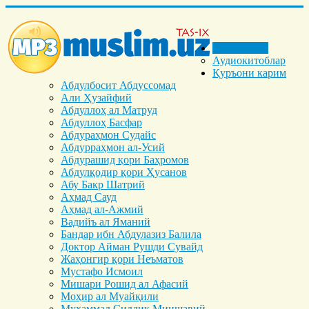
Бош саҳифа
Аудиокитоблар
Қуръони карим
Абдулбосит Абдуссомад
Али Ҳузайфий
Абдуллоҳ ал Матруд
Абдуллоҳ Басфар
Абдураҳмон Судайс
Абдурраҳмон ал-Усий
Абдурашид қори Баҳромов
Абдулқодир қори Ҳусанов
Абу Бакр Шатрий
Аҳмад Сауд
Аҳмад ал-Ажмий
Вадийъ ал Яманий
Бандар ибн Абдулазиз Балила
Доктор Айман Рушди Сувайд
Жаҳонгир қори Неъматов
Мустафо Исмоил
Мишари Рошид ал Афасий
Моҳир ал Муайқили
Муҳаммад Cиддиқ Миншавий