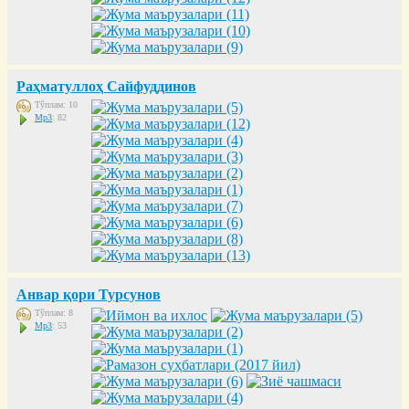
Раҳматуллоҳ Сайфуддинов
Тўплам: 10
Mp3
: 82
Анвар қори Турсунов
Тўплам: 8
Mp3
: 53