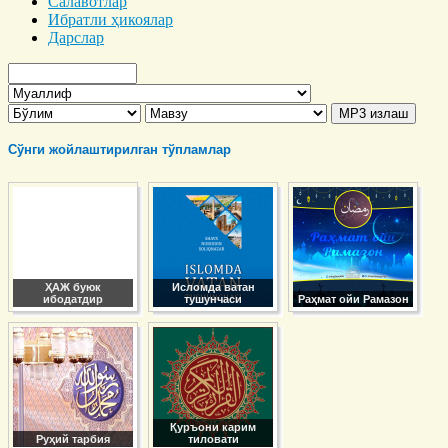
Салавотлар
Ибратли ҳикоялар
Дарслар
Сўнги жойлаштирилган тўпламлар
ҲАЖ буюк
Исломда ватан
ибодатдир
тушунчаси
Раҳмат ойи Рамазон
Қуръони карим
Руҳий тарбия
тиловати