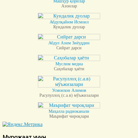
Машҳур қорилар
Азонлар
Абдулқайюм Исмоил
Кундалик дуолар
Абдул Азим Зиёуддин
Сийрат дарси
Муслим медиа
Саҳобалар ҳаёти
Усмонхон Алимов
Расулуллоҳ (с.а.в) мўъжизалари
Маҳалла радиоканали
Маърифат чироқлари
Мурожаат учун