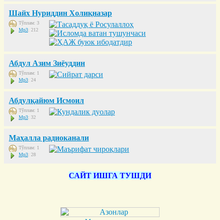
Шайх Нуриддин Холиқназар
Тўплам: 3
Mp3
: 212
Абдул Азим Зиёуддин
Тўплам: 1
Mp3
: 24
Абдулқайюм Исмоил
Тўплам: 1
Mp3
: 32
Маҳалла радиоканали
Тўплам: 1
Mp3
: 28
САЙТ ИШГА ТУШДИ