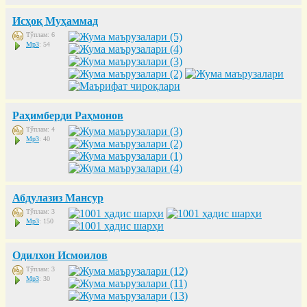
Исҳоқ Муҳаммад
Тўплам: 6
Mp3
: 54
Раҳимберди Раҳмонов
Тўплам: 4
Mp3
: 40
Абдулазиз Мансур
Тўплам: 3
Mp3
: 150
Одилхон Исмоилов
Тўплам: 3
Mp3
: 30