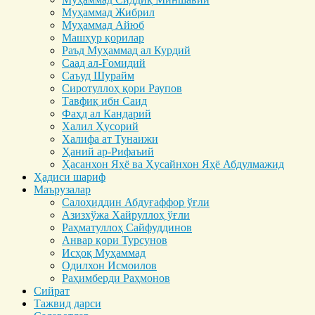
Муҳаммад Жибрил
Муҳаммад Айюб
Машҳур қорилар
Раъд Муҳаммад ал Курдий
Саад ал-Ғомидий
Саъуд Шурайм
Сиротуллоҳ қори Раупов
Тавфиқ ибн Саид
Фаҳд ал Кандарий
Халил Ҳусорий
Халифа ат Тунаижи
Ҳаний ар-Рифаъий
Ҳасанхон Яҳё ва Ҳусайнхон Яҳё Абдулмажид
Ҳадиси шариф
Маърузалар
Салоҳиддин Абдуғаффор ўғли
Азизхўжа Хайруллоҳ ўғли
Раҳматуллоҳ Сайфуддинов
Анвар қори Турсунов
Исҳоқ Муҳаммад
Одилхон Исмоилов
Раҳимберди Раҳмонов
Сийрат
Тажвид дарси