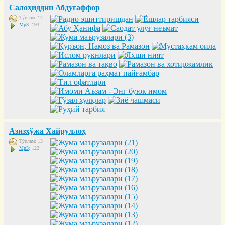
Салоҳиддин Абдуғаффор
Тўплам: 17
Mp3
: 193
Азизхўжа Хайруллоҳ
Тўплам: 13
Mp3
: 122