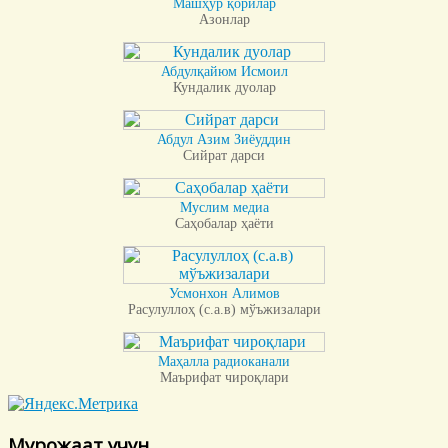
Машҳур қорилар
Азонлар
Абдулқайюм Исмоил
Кундалик дуолар
Абдул Азим Зиёуддин
Сийрат дарси
Муслим медиа
Саҳобалар ҳаёти
Усмонхон Алимов
Расулуллоҳ (с.а.в) мўъжизалари
Маҳалла радиоканали
Маърифат чироқлари
Мурожаат учун