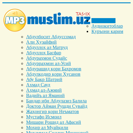
Бош саҳифа
Аудиокитоблар
Қуръони карим
Абдулбосит Абдуссомад
Али Ҳузайфий
Абдуллоҳ ал Матруд
Абдуллоҳ Басфар
Абдураҳмон Судайс
Абдурраҳмон ал-Усий
Абдурашид қори Баҳромов
Абдулқодир қори Ҳусанов
Абу Бакр Шатрий
Аҳмад Сауд
Аҳмад ал-Ажмий
Вадийъ ал Яманий
Бандар ибн Абдулазиз Балила
Доктор Айман Рушди Сувайд
Жаҳонгир қори Неъматов
Мустафо Исмоил
Мишари Рошид ал Афасий
Моҳир ал Муайқили
Муҳаммад Cиддиқ Миншавий