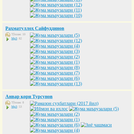
Раҳматуллоҳ Сайфуддинов
Тўплам: 10
Mp3
: 82
Анвар қори Турсунов
Тўплам: 8
Mp3
: 53