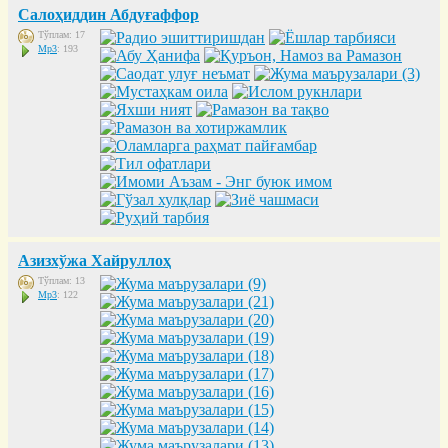
Салоҳиддин Абдуғаффор
Тўплам: 17
Mp3
: 193
Азизхўжа Хайруллоҳ
Тўплам: 13
Mp3
: 122