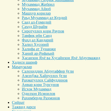
Муҳаммад Жибрил
Муҳаммад Айюб
Машҳур қорилар
Раъд Муҳаммад ал Курдий
Саад ал-Ғомидий
Саъуд Шурайм
Сиротуллоҳ қори Раупов
Тавфиқ ибн Саид
Фаҳд ал Кандарий
Халил Ҳусорий
Халифа ат Тунаижи
Ҳаний ар-Рифаъий
Ҳасанхон Яҳё ва Ҳусайнхон Яҳё Абдулмажид
Ҳадиси шариф
Маърузалар
Салоҳиддин Абдуғаффор ўғли
Азизхўжа Хайруллоҳ ўғли
Раҳматуллоҳ Сайфуддинов
Анвар қори Турсунов
Исҳоқ Муҳаммад
Одилхон Исмоилов
Раҳимберди Раҳмонов
Сийрат
Тажвид дарси