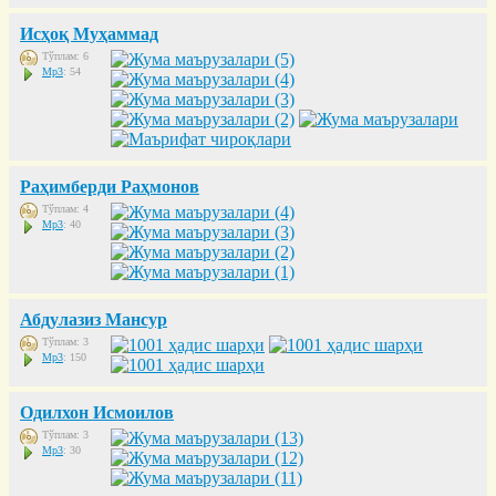
Исҳоқ Муҳаммад
Тўплам: 6
Mp3
: 54
Раҳимберди Раҳмонов
Тўплам: 4
Mp3
: 40
Абдулазиз Мансур
Тўплам: 3
Mp3
: 150
Одилхон Исмоилов
Тўплам: 3
Mp3
: 30