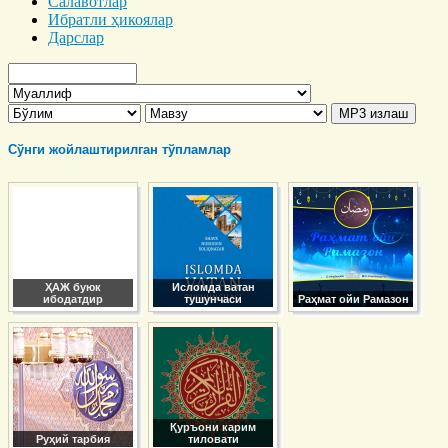
Салавотлар
Ибратли ҳикоялар
Дарслар
Сўнги жойлаштирилган тўпламлар
ҲАЖ буюк
Исломда ватан
ибодатдир
тушунчаси
Раҳмат ойи Рамазон
Қуръони карим
Руҳий тарбия
тиловати