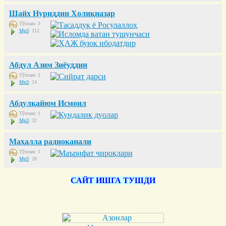
Шайх Нуриддин Холиқназар
Тўплам: 3
Mp3
: 212
Абдул Азим Зиёуддин
Тўплам: 1
Mp3
: 24
Абдулқайюм Исмоил
Тўплам: 1
Mp3
: 32
Маҳалла радиоканали
Тўплам: 1
Mp3
: 28
САЙТ ИШГА ТУШДИ