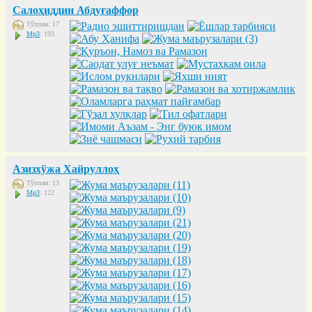
Салоҳиддин Абдуғаффор
Тўплам: 17
Mp3
: 193
Азизхўжа Хайруллоҳ
Тўплам: 13
Mp3
: 122