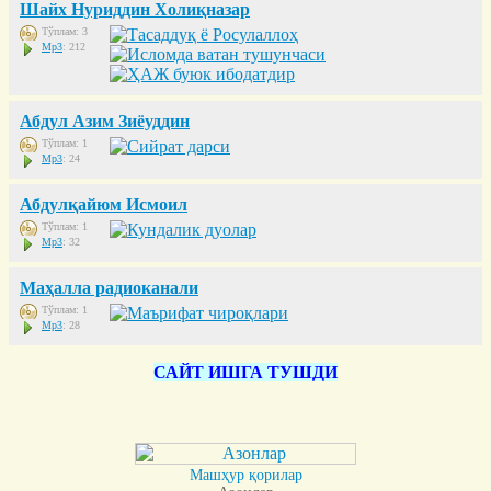
Шайх Нуриддин Холиқназар
Тўплам: 3
Mp3
: 212
Абдул Азим Зиёуддин
Тўплам: 1
Mp3
: 24
Абдулқайюм Исмоил
Тўплам: 1
Mp3
: 32
Маҳалла радиоканали
Тўплам: 1
Mp3
: 28
САЙТ ИШГА ТУШДИ
Машҳур қорилар