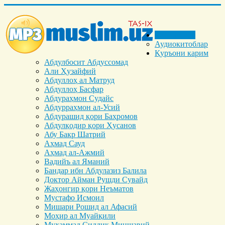
Бош саҳифа
Аудиокитоблар
Қуръони карим
Абдулбосит Абдуссомад
Али Ҳузайфий
Абдуллоҳ ал Матруд
Абдуллоҳ Басфар
Абдураҳмон Судайс
Абдурраҳмон ал-Усий
Абдурашид қори Баҳромов
Абдулқодир қори Ҳусанов
Абу Бакр Шатрий
Аҳмад Сауд
Аҳмад ал-Ажмий
Вадийъ ал Яманий
Бандар ибн Абдулазиз Балила
Доктор Айман Рушди Сувайд
Жаҳонгир қори Неъматов
Мустафо Исмоил
Мишари Рошид ал Афасий
Моҳир ал Муайқили
Муҳаммад Cиддиқ Миншавий