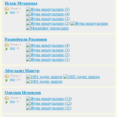
Исҳоқ Муҳаммад
Тўплам: 6
Mp3
: 54
Раҳимберди Раҳмонов
Тўплам: 4
Mp3
: 40
Абдулазиз Мансур
Тўплам: 3
Mp3
: 150
Одилхон Исмоилов
Тўплам: 3
Mp3
: 30