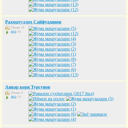
Раҳматуллоҳ Сайфуддинов
Тўплам: 10
Mp3
: 82
Анвар қори Турсунов
Тўплам: 8
Mp3
: 53