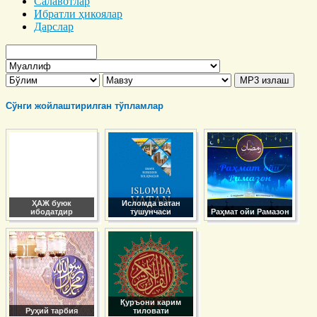
Салавотлар
Ибратли ҳикоялар
Дарслар
Сўнги жойлаштирилган тўпламлар
ҲАЖ буюк
Исломда ватан
ибодатдир
тушунчаси
Раҳмат ойи Рамазон
Қуръони карим
Руҳий тарбия
тиловати