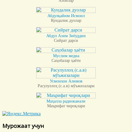
Азонлар
Абдулқайюм Исмоил
Кундалик дуолар
Абдул Азим Зиёуддин
Сийрат дарси
Муслим медиа
Саҳобалар ҳаёти
Усмонхон Алимов
Расулуллоҳ (с.а.в) мўъжизалари
Маҳалла радиоканали
Маърифат чироқлари
Мурожаат учун