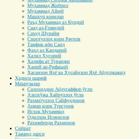
Муҳаммад Жибрил
Муҳаммад Айюб
Машҳур қорилар
Раъд Муҳаммад ал Курдий
Саад ал-Ғомидий
Саъуд Шурайм
Сиротуллоҳ қори Раупов
Тавфиқ ибн Саид
Фаҳд ал Кандарий
Халил Ҳусорий
Халифа ат Тунаижи
Ҳаний ар-Рифаъий
Ҳасанхон Яҳё ва Ҳусайнхон Яҳё Абдулмажид
Ҳадиси шариф
Маърузалар
Салоҳиддин Абдуғаффор ўғли
Азизхўжа Хайруллоҳ ўғли
Раҳматуллоҳ Сайфуддинов
Анвар қори Турсунов
Исҳоқ Муҳаммад
Одилхон Исмоилов
Раҳимберди Раҳмонов
Сийрат
Тажвид дарси