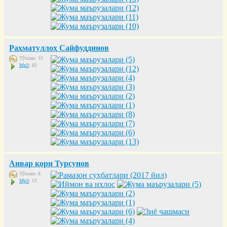
Раҳматуллоҳ Сайфуддинов
Тўплам: 10
Mp3
: 82
Анвар қори Турсунов
Тўплам: 8
Mp3
: 53