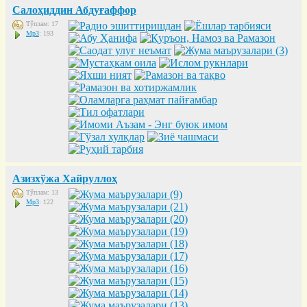
Салоҳиддин Абдуғаффор
Тўплам: 17
Mp3
: 193
Азизхўжа Хайруллоҳ
Тўплам: 13
Mp3
: 122