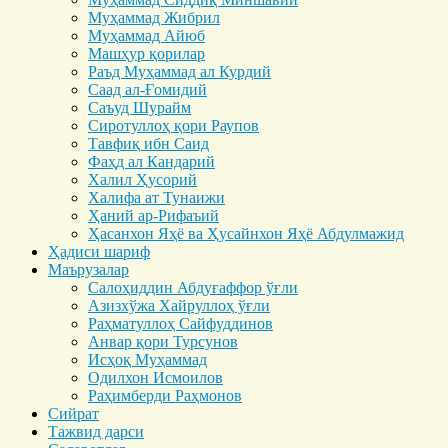
Муҳаммад Жибрил
Муҳаммад Айюб
Машҳур қорилар
Раъд Муҳаммад ал Курдий
Саад ал-Ғомидий
Саъуд Шурайм
Сиротуллоҳ қори Раупов
Тавфиқ ибн Саид
Фаҳд ал Кандарий
Халил Ҳусорий
Халифа ат Тунаижи
Ҳаний ар-Рифаъий
Ҳасанхон Яҳё ва Ҳусайнхон Яҳё Абдулмажид
Ҳадиси шариф
Маърузалар
Салоҳиддин Абдуғаффор ўғли
Азизхўжа Хайруллоҳ ўғли
Раҳматуллоҳ Сайфуддинов
Анвар қори Турсунов
Исҳоқ Муҳаммад
Одилхон Исмоилов
Раҳимберди Раҳмонов
Сийрат
Тажвид дарси