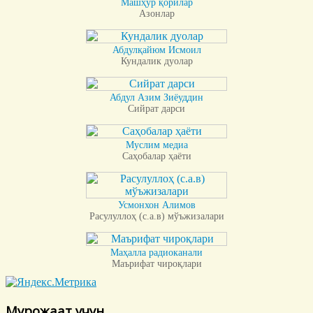
Машҳур қорилар
Азонлар
Абдулқайюм Исмоил
Кундалик дуолар
Абдул Азим Зиёуддин
Сийрат дарси
Муслим медиа
Саҳобалар ҳаёти
Усмонхон Алимов
Расулуллоҳ (с.а.в) мўъжизалари
Маҳалла радиоканали
Маърифат чироқлари
Мурожаат учун