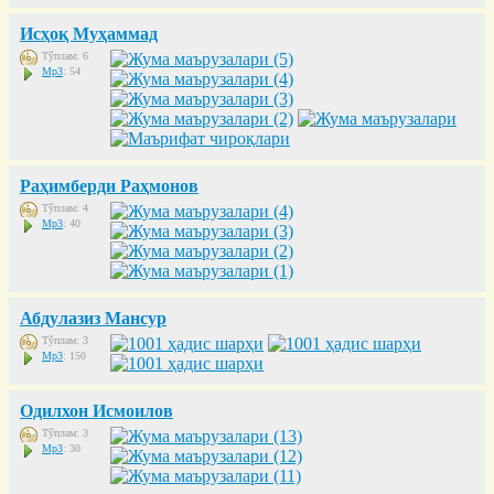
Исҳоқ Муҳаммад
Тўплам: 6
Mp3
: 54
Раҳимберди Раҳмонов
Тўплам: 4
Mp3
: 40
Абдулазиз Мансур
Тўплам: 3
Mp3
: 150
Одилхон Исмоилов
Тўплам: 3
Mp3
: 30