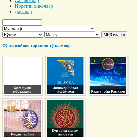
Салавотлар
Ибратли ҳикоялар
Дарслар
Сўнги жойлаштирилган тўпламлар
ҲАЖ буюк
Исломда ватан
ибодатдир
тушунчаси
Раҳмат ойи Рамазон
Қуръони карим
Руҳий тарбия
тиловати