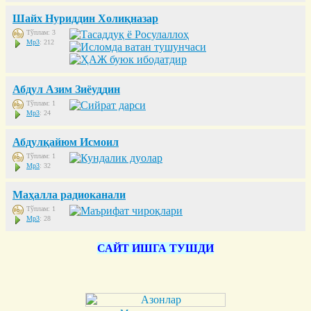
Шайх Нуриддин Холиқназар
Тўплам: 3
Mp3
: 212
Абдул Азим Зиёуддин
Тўплам: 1
Mp3
: 24
Абдулқайюм Исмоил
Тўплам: 1
Mp3
: 32
Маҳалла радиоканали
Тўплам: 1
Mp3
: 28
САЙТ ИШГА ТУШДИ