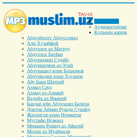
Бош саҳифа
Аудиокитоблар
Қуръони карим
Абдулбосит Абдуссомад
Али Ҳузайфий
Абдуллоҳ ал Матруд
Абдуллоҳ Басфар
Абдураҳмон Судайс
Абдурраҳмон ал-Усий
Абдурашид қори Баҳромов
Абдулқодир қори Ҳусанов
Абу Бакр Шатрий
Аҳмад Сауд
Аҳмад ал-Ажмий
Вадийъ ал Яманий
Бандар ибн Абдулазиз Балила
Доктор Айман Рушди Сувайд
Жаҳонгир қори Неъматов
Мустафо Исмоил
Мишари Рошид ал Афасий
Моҳир ал Муайқили
Муҳаммад Cиддиқ Миншавий