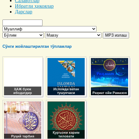
Салавотлар
Ибратли ҳикоялар
Дарслар
Сўнги жойлаштирилган тўпламлар
ҲАЖ буюк
Исломда ватан
ибодатдир
тушунчаси
Раҳмат ойи Рамазон
Қуръони карим
Руҳий тарбия
тиловати