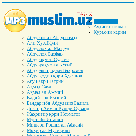
Бош саҳифа
Аудиокитоблар
Қуръони карим
Абдулбосит Абдуссомад
Али Ҳузайфий
Абдуллоҳ ал Матруд
Абдуллоҳ Басфар
Абдураҳмон Судайс
Абдурраҳмон ал-Усий
Абдурашид қори Баҳромов
Абдулқодир қори Ҳусанов
Абу Бакр Шатрий
Аҳмад Сауд
Аҳмад ал-Ажмий
Вадийъ ал Яманий
Бандар ибн Абдулазиз Балила
Доктор Айман Рушди Сувайд
Жаҳонгир қори Неъматов
Мустафо Исмоил
Мишари Рошид ал Афасий
Моҳир ал Муайқили
Муҳаммад Cиддиқ Миншавий