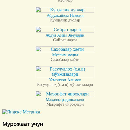
Азонлар
Абдулқайюм Исмоил
Кундалик дуолар
Абдул Азим Зиёуддин
Сийрат дарси
Муслим медиа
Саҳобалар ҳаёти
Усмонхон Алимов
Расулуллоҳ (с.а.в) мўъжизалари
Маҳалла радиоканали
Маърифат чироқлари
Мурожаат учун