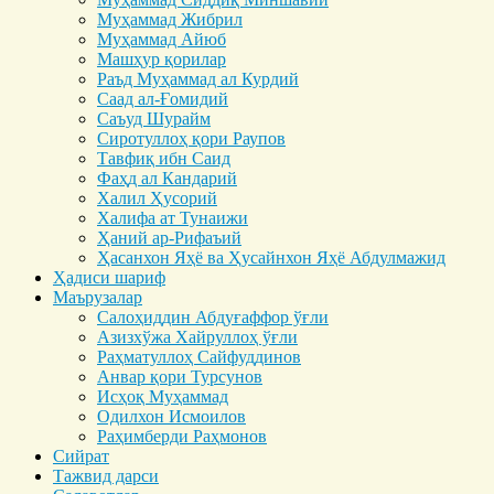
Муҳаммад Жибрил
Муҳаммад Айюб
Машҳур қорилар
Раъд Муҳаммад ал Курдий
Саад ал-Ғомидий
Саъуд Шурайм
Сиротуллоҳ қори Раупов
Тавфиқ ибн Саид
Фаҳд ал Кандарий
Халил Ҳусорий
Халифа ат Тунаижи
Ҳаний ар-Рифаъий
Ҳасанхон Яҳё ва Ҳусайнхон Яҳё Абдулмажид
Ҳадиси шариф
Маърузалар
Салоҳиддин Абдуғаффор ўғли
Азизхўжа Хайруллоҳ ўғли
Раҳматуллоҳ Сайфуддинов
Анвар қори Турсунов
Исҳоқ Муҳаммад
Одилхон Исмоилов
Раҳимберди Раҳмонов
Сийрат
Тажвид дарси