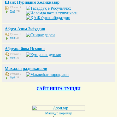
Шайх Нуриддин Холиқназар
Тўплам: 3
Mp3
: 212
Абдул Азим Зиёуддин
Тўплам: 1
Mp3
: 24
Абдулқайюм Исмоил
Тўплам: 1
Mp3
: 32
Маҳалла радиоканали
Тўплам: 1
Mp3
: 28
САЙТ ИШГА ТУШДИ
Машҳур қорилар