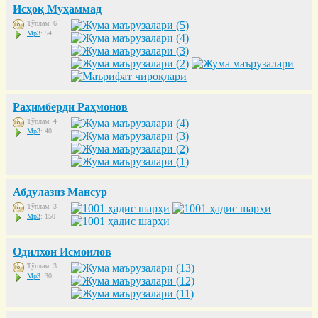
Исҳоқ Муҳаммад
Тўплам: 6
Mp3
: 54
Раҳимберди Раҳмонов
Тўплам: 4
Mp3
: 40
Абдулазиз Мансур
Тўплам: 3
Mp3
: 150
Одилхон Исмоилов
Тўплам: 3
Mp3
: 30