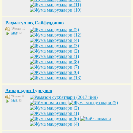
Раҳматуллоҳ Сайфуддинов
Тўплам: 10
Mp3
: 82
Анвар қори Турсунов
Тўплам: 8
Mp3
: 53