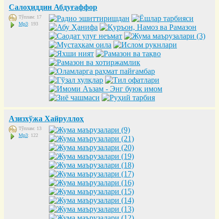
Салоҳиддин Абдуғаффор
Тўплам: 17
Mp3
: 193
Азизхўжа Хайруллоҳ
Тўплам: 13
Mp3
: 122