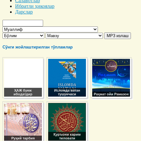
Салавотлар
Ибратли ҳикоялар
Дарслар
Сўнги жойлаштирилган тўпламлар
ҲАЖ буюк
Исломда ватан
ибодатдир
тушунчаси
Раҳмат ойи Рамазон
Қуръони карим
Руҳий тарбия
тиловати