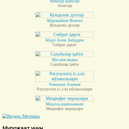
Машҳур қорилар
Азонлар
Абдулқайюм Исмоил
Кундалик дуолар
Абдул Азим Зиёуддин
Сийрат дарси
Муслим медиа
Саҳобалар ҳаёти
Усмонхон Алимов
Расулуллоҳ (с.а.в) мўъжизалари
Маҳалла радиоканали
Маърифат чироқлари
Мурожаат учун