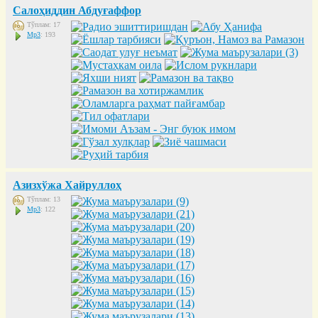
Салоҳиддин Абдуғаффор
Тўплам: 17
Mp3
: 193
Азизхўжа Хайруллоҳ
Тўплам: 13
Mp3
: 122