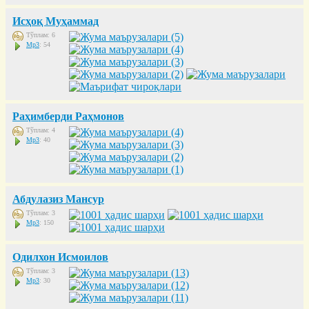
Исҳоқ Муҳаммад
Тўплам: 6
Mp3
: 54
Раҳимберди Раҳмонов
Тўплам: 4
Mp3
: 40
Абдулазиз Мансур
Тўплам: 3
Mp3
: 150
Одилхон Исмоилов
Тўплам: 3
Mp3
: 30