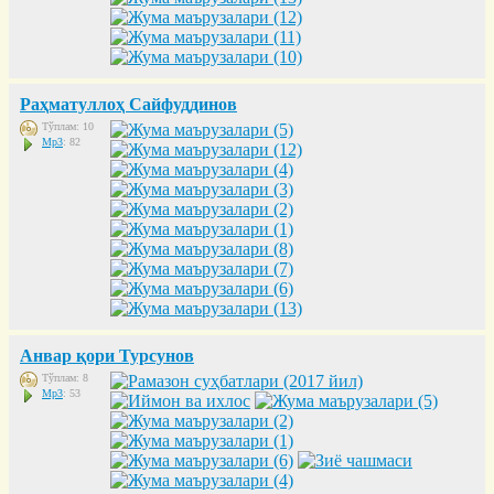
Раҳматуллоҳ Сайфуддинов
Тўплам: 10
Mp3
: 82
Анвар қори Турсунов
Тўплам: 8
Mp3
: 53