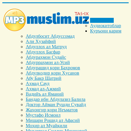
Бош саҳифа
Аудиокитоблар
Қуръони карим
Абдулбосит Абдуссомад
Али Ҳузайфий
Абдуллоҳ ал Матруд
Абдуллоҳ Басфар
Абдураҳмон Судайс
Абдурраҳмон ал-Усий
Абдурашид қори Баҳромов
Абдулқодир қори Ҳусанов
Абу Бакр Шатрий
Аҳмад Сауд
Аҳмад ал-Ажмий
Вадийъ ал Яманий
Бандар ибн Абдулазиз Балила
Доктор Айман Рушди Сувайд
Жаҳонгир қори Неъматов
Мустафо Исмоил
Мишари Рошид ал Афасий
Моҳир ал Муайқили
Муҳаммад Cиддиқ Миншавий