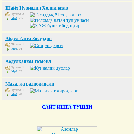
Шайх Нуриддин Холиқназар
Тўплам: 3
Mp3
: 212
Абдул Азим Зиёуддин
Тўплам: 1
Mp3
: 24
Абдулқайюм Исмоил
Тўплам: 1
Mp3
: 32
Маҳалла радиоканали
Тўплам: 1
Mp3
: 28
САЙТ ИШГА ТУШДИ