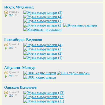
Исҳоқ Муҳаммад
Тўплам: 6
Mp3
: 54
Раҳимберди Раҳмонов
Тўплам: 4
Mp3
: 40
Абдулазиз Мансур
Тўплам: 3
Mp3
: 150
Одилхон Исмоилов
Тўплам: 3
Mp3
: 30