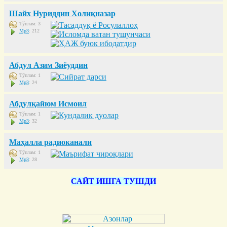
Шайх Нуриддин Холиқназар
Тўплам: 3
Mp3
: 212
Абдул Азим Зиёуддин
Тўплам: 1
Mp3
: 24
Абдулқайюм Исмоил
Тўплам: 1
Mp3
: 32
Маҳалла радиоканали
Тўплам: 1
Mp3
: 28
САЙТ ИШГА ТУШДИ