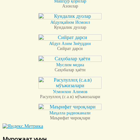
Машҳур қорилар
Азонлар
Абдулқайюм Исмоил
Кундалик дуолар
Абдул Азим Зиёуддин
Сийрат дарси
Муслим медиа
Саҳобалар ҳаёти
Усмонхон Алимов
Расулуллоҳ (с.а.в) мўъжизалари
Маҳалла радиоканали
Маърифат чироқлари
Мурожаат учун