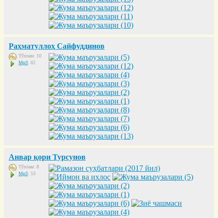
Раҳматуллоҳ Сайфуддинов
Тўплам: 10
Mp3
: 82
Анвар қори Турсунов
Тўплам: 8
Mp3
: 53