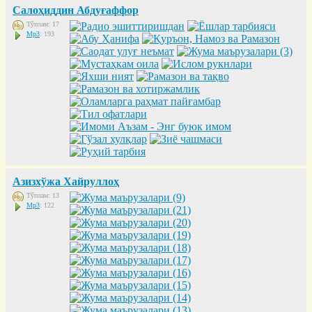
Салоҳиддин Абдуғаффор
Тўплам: 17
Mp3
: 193
Азизхўжа Хайруллоҳ
Тўплам: 13
Mp3
: 122