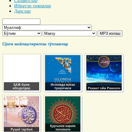
Салавотлар
Ибратли ҳикоялар
Дарслар
Сўнги жойлаштирилган тўпламлар
ҲАЖ буюк
Исломда ватан
ибодатдир
тушунчаси
Раҳмат ойи Рамазон
Қуръони карим
Руҳий тарбия
тиловати