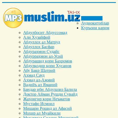
Бош саҳифа
Аудиокитоблар
Қуръони карим
Абдулбосит Абдуссомад
Али Ҳузайфий
Абдуллоҳ ал Матруд
Абдуллоҳ Басфар
Абдураҳмон Судайс
Абдурраҳмон ал-Усий
Абдурашид қори Баҳромов
Абдулқодир қори Ҳусанов
Абу Бакр Шатрий
Аҳмад Сауд
Аҳмад ал-Ажмий
Вадийъ ал Яманий
Бандар ибн Абдулазиз Балила
Доктор Айман Рушди Сувайд
Жаҳонгир қори Неъматов
Мустафо Исмоил
Мишари Рошид ал Афасий
Моҳир ал Муайқили
Муҳаммад Cиддиқ Миншавий