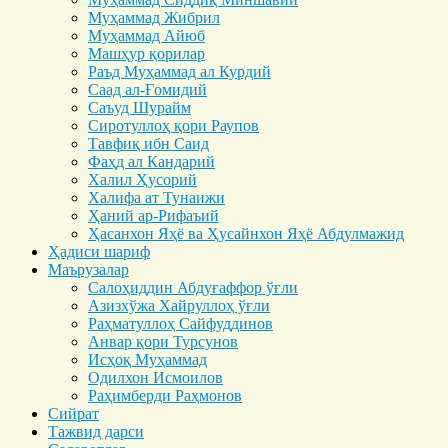
Муҳаммад Жибрил
Муҳаммад Айюб
Машҳур қорилар
Раъд Муҳаммад ал Курдий
Саад ал-Ғомидий
Саъуд Шурайм
Сиротуллоҳ қори Раупов
Тавфиқ ибн Саид
Фаҳд ал Кандарий
Халил Ҳусорий
Халифа ат Тунаижи
Ҳаний ар-Рифаъий
Ҳасанхон Яҳё ва Ҳусайнхон Яҳё Абдулмажид
Ҳадиси шариф
Маърузалар
Салоҳиддин Абдуғаффор ўғли
Азизхўжа Хайруллоҳ ўғли
Раҳматуллоҳ Сайфуддинов
Анвар қори Турсунов
Исҳоқ Муҳаммад
Одилхон Исмоилов
Раҳимберди Раҳмонов
Сийрат
Тажвид дарси