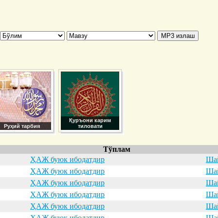
Қуръони карим
Руҳий тарбия
тиловати
Тўплам
ҲАЖ буюк ибодатдир
Шай
ҲАЖ буюк ибодатдир
Шай
ҲАЖ буюк ибодатдир
Шай
ҲАЖ буюк ибодатдир
Шай
ҲАЖ буюк ибодатдир
Шай
ҲАЖ буюк ибодатдир
Шай