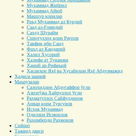
Муҳаммад Жибрил
Муҳаммад Айюб
Машҳур қорилар
Раъд Муҳаммад ал Курдий
Саад ал-Ғомидий
Саъуд Шурайм
Сиротуллоҳ қори Раупов
Тавфиқ ибн Саид
Фаҳд ал Кандарий
Халил Ҳусорий
Халифа ат Тунаижи
Ҳаний ар-Рифаъий
Ҳасанхон Яҳё ва Ҳусайнхон Яҳё Абдулмажид
Ҳадиси шариф
Маърузалар
Салоҳиддин Абдуғаффор ўғли
Азизхўжа Хайруллоҳ ўғли
Раҳматуллоҳ Сайфуддинов
Анвар қори Турсунов
Исҳоқ Муҳаммад
Одилхон Исмоилов
Раҳимберди Раҳмонов
Сийрат
Тажвид дарси