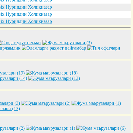
х Нуриддин Холиқназар
х Нуриддин Холиқназар
х Нуриддин Холиқназар