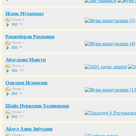
Исҳоқ Муҳаммад
Тўплам: 6
Mp3
: 54
Раҳимберди Раҳмонов
Тўплам: 4
Mp3
: 40
Абдулазиз Мансур
Тўплам: 3
Mp3
: 150
Одилхон Исмоилов
Тўплам: 3
Mp3
: 30
Шайх Нуриддин Холиқназар
Тўплам: 3
Mp3
: 212
Абдул Азим Зиёуддин
Тўплам: 1