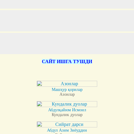
САЙТ ИШГА ТУШДИ
Машҳур қорилар
Азонлар
Абдулқайюм Исмоил
Кундалик дуолар
Абдул Азим Зиёуддин