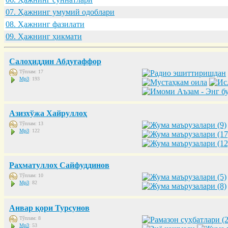
07. Ҳaжнинг умумий одоблaри
08. Ҳaжнинг фaзилaти
09. Ҳaжнинг ҳикмaти
Салоҳиддин Абдуғаффор
Тўплам: 17
Mp3
: 193
Азизхўжа Хайруллоҳ
Тўплам: 13
Mp3
: 122
Раҳматуллоҳ Сайфуддинов
Тўплам: 10
Mp3
: 82
Анвар қори Турсунов
Тўплам: 8
Mp3
: 53