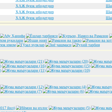
ҲАЖ буюк ибодатдир
Шай
ҲАЖ буюк ибодатдир
Шай
ҲАЖ буюк ибодатдир
Шай