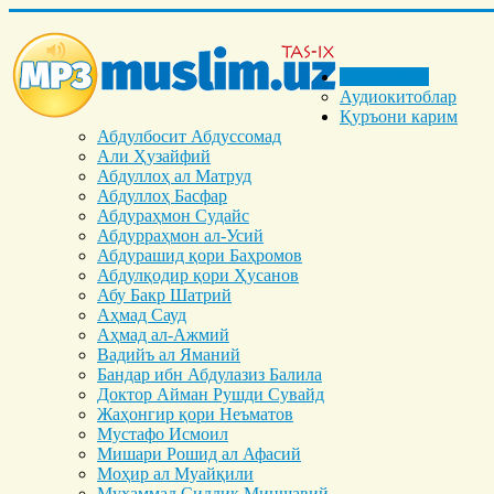
Бош саҳифа
Аудиокитоблар
Қуръони карим
Абдулбосит Абдуссомад
Али Ҳузайфий
Абдуллоҳ ал Матруд
Абдуллоҳ Басфар
Абдураҳмон Судайс
Абдурраҳмон ал-Усий
Абдурашид қори Баҳромов
Абдулқодир қори Ҳусанов
Абу Бакр Шатрий
Аҳмад Сауд
Аҳмад ал-Ажмий
Вадийъ ал Яманий
Бандар ибн Абдулазиз Балила
Доктор Айман Рушди Сувайд
Жаҳонгир қори Неъматов
Мустафо Исмоил
Мишари Рошид ал Афасий
Моҳир ал Муайқили
Муҳаммад Cиддиқ Миншавий