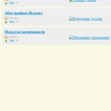
Mp3
: 24
Абдулқайюм Исмоил
Тўплам: 1
Mp3
: 32
Маҳалла радиоканали
Тўплам: 1
Mp3
: 28