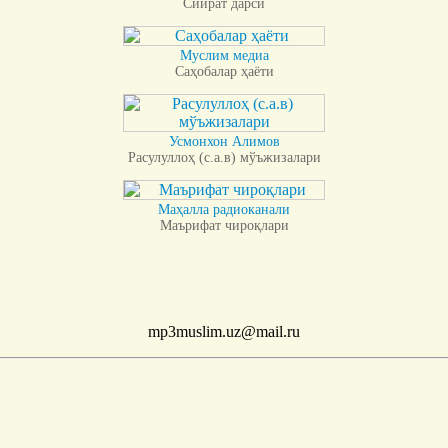
Сийрат дарси
Муслим медиа
Саҳобалар ҳаёти
Усмонхон Алимов
Расулуллоҳ (с.а.в) мўъжизалари
Маҳалла радиоканали
Маърифат чироқлари
mp3muslim.uz@mail.ru