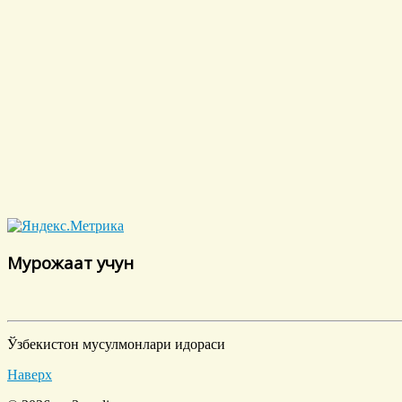
Мурожаат учун
Ўзбекистон мусулмонлари идораси
Наверх