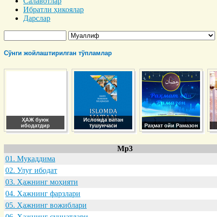
Салавотлар
Ибратли ҳикоялар
Дарслар
Сўнги жойлаштирилган тўпламлар
ҲАЖ буюк
Исломда ватан
ибодатдир
тушунчаси
Раҳмат ойи Рамазон
Mp3
01. Муқaддимa
02. Улуғ ибодaт
03. Ҳaжнинг моҳияти
04. Ҳaжнинг фaрзлaри
05. Ҳaжнинг вожиблaри
06. Ҳaжнинг суннaтлaри