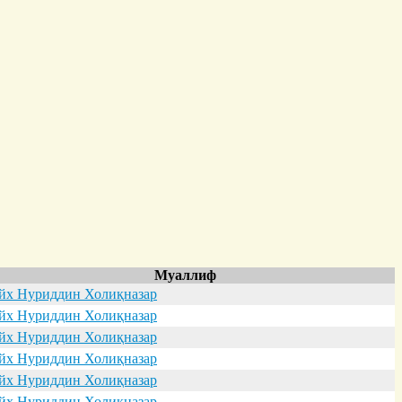
Муаллиф
х Нуриддин Холиқназар
х Нуриддин Холиқназар
х Нуриддин Холиқназар
х Нуриддин Холиқназар
х Нуриддин Холиқназар
х Нуриддин Холиқназар