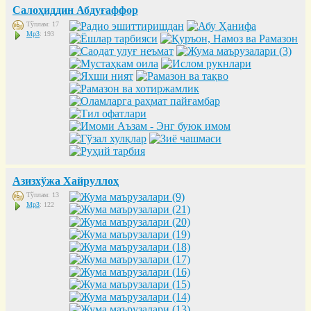
Салоҳиддин Абдуғаффор
Тўплам: 17
Mp3
: 193
Азизхўжа Хайруллоҳ
Тўплам: 13
Mp3
: 122