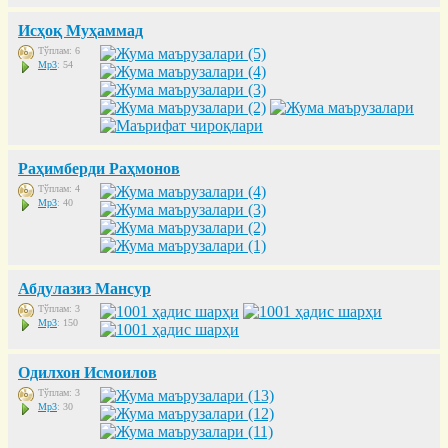
Исҳоқ Муҳаммад
Тўплам: 6
Mp3
: 54
Раҳимберди Раҳмонов
Тўплам: 4
Mp3
: 40
Абдулазиз Мансур
Тўплам: 3
Mp3
: 150
Одилхон Исмоилов
Тўплам: 3
Mp3
: 30