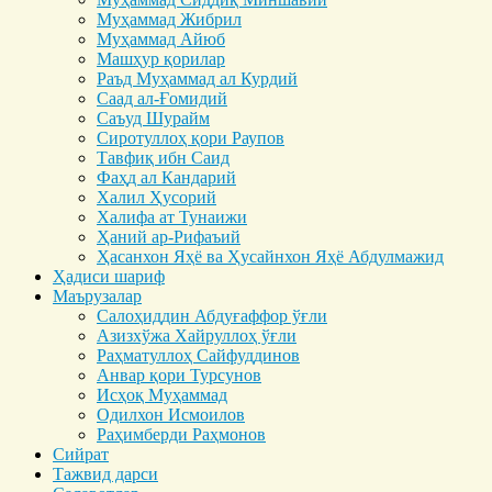
Муҳаммад Жибрил
Муҳаммад Айюб
Машҳур қорилар
Раъд Муҳаммад ал Курдий
Саад ал-Ғомидий
Саъуд Шурайм
Сиротуллоҳ қори Раупов
Тавфиқ ибн Саид
Фаҳд ал Кандарий
Халил Ҳусорий
Халифа ат Тунаижи
Ҳаний ар-Рифаъий
Ҳасанхон Яҳё ва Ҳусайнхон Яҳё Абдулмажид
Ҳадиси шариф
Маърузалар
Салоҳиддин Абдуғаффор ўғли
Азизхўжа Хайруллоҳ ўғли
Раҳматуллоҳ Сайфуддинов
Анвар қори Турсунов
Исҳоқ Муҳаммад
Одилхон Исмоилов
Раҳимберди Раҳмонов
Сийрат
Тажвид дарси