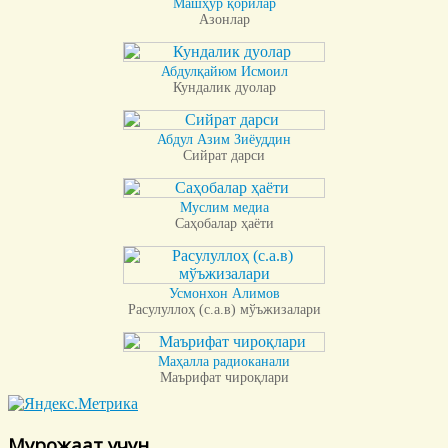
Машҳур қорилар
Азонлар
Абдулқайюм Исмоил
Кундалик дуолар
Абдул Азим Зиёуддин
Сийрат дарси
Муслим медиа
Саҳобалар ҳаёти
Усмонхон Алимов
Расулуллоҳ (с.а.в) мўъжизалари
Маҳалла радиоканали
Маърифат чироқлари
Мурожаат учун