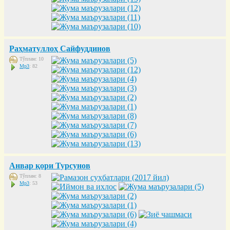
Раҳматуллоҳ Сайфуддинов
Тўплам: 10
Mp3
: 82
Анвар қори Турсунов
Тўплам: 8
Mp3
: 53