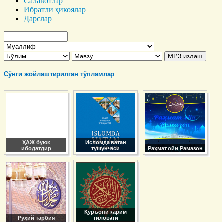
Салавотлар
Ибратли ҳикоялар
Дарслар
Сўнги жойлаштирилган тўпламлар
ҲАЖ буюк
Исломда ватан
ибодатдир
тушунчаси
Раҳмат ойи Рамазон
Қуръони карим
Руҳий тарбия
тиловати