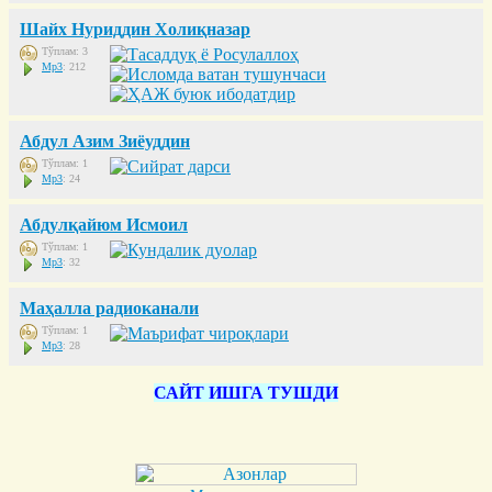
Шайх Нуриддин Холиқназар
Тўплам: 3
Mp3
: 212
Абдул Азим Зиёуддин
Тўплам: 1
Mp3
: 24
Абдулқайюм Исмоил
Тўплам: 1
Mp3
: 32
Маҳалла радиоканали
Тўплам: 1
Mp3
: 28
САЙТ ИШГА ТУШДИ