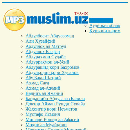
Бош саҳифа
Аудиокитоблар
Қуръони карим
Абдулбосит Абдуссомад
Али Ҳузайфий
Абдуллоҳ ал Матруд
Абдуллоҳ Басфар
Абдураҳмон Судайс
Абдурраҳмон ал-Усий
Абдурашид қори Баҳромов
Абдулқодир қори Ҳусанов
Абу Бакр Шатрий
Аҳмад Сауд
Аҳмад ал-Ажмий
Вадийъ ал Яманий
Бандар ибн Абдулазиз Балила
Доктор Айман Рушди Сувайд
Жаҳонгир қори Неъматов
Мустафо Исмоил
Мишари Рошид ал Афасий
Моҳир ал Муайқили
Муҳаммад Cиддиқ Миншавий