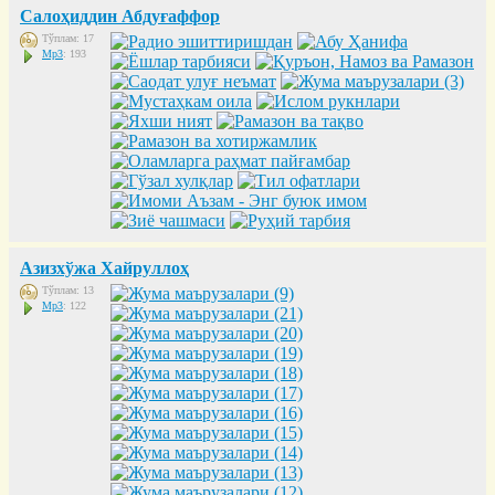
Салоҳиддин Абдуғаффор
Тўплам: 17
Mp3
: 193
Азизхўжа Хайруллоҳ
Тўплам: 13
Mp3
: 122