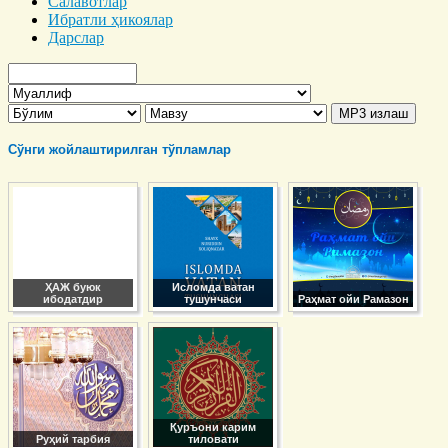
Салавотлар
Ибратли ҳикоялар
Дарслар
Сўнги жойлаштирилган тўпламлар
ҲАЖ буюк
Исломда ватан
ибодатдир
тушунчаси
Раҳмат ойи Рамазон
Қуръони карим
Руҳий тарбия
тиловати