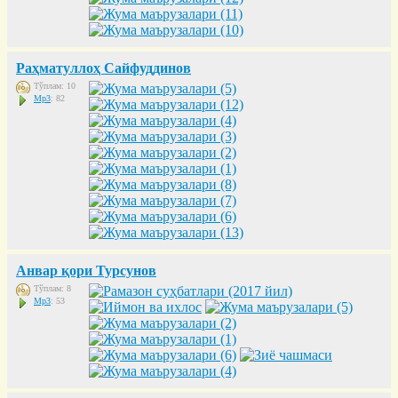
Раҳматуллоҳ Сайфуддинов
Тўплам: 10
Mp3
: 82
Анвар қори Турсунов
Тўплам: 8
Mp3
: 53