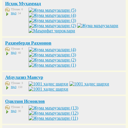
Исҳоқ Муҳаммад
Тўплам: 6
Mp3
: 54
Раҳимберди Раҳмонов
Тўплам: 4
Mp3
: 40
Абдулазиз Мансур
Тўплам: 3
Mp3
: 150
Одилхон Исмоилов
Тўплам: 3
Mp3
: 30