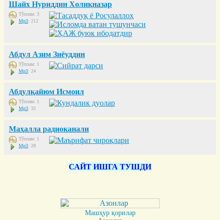
Шайх Нуриддин Холиқназар
Тўплам: 3
Mp3
: 212
Абдул Азим Зиёуддин
Тўплам: 1
Mp3
: 24
Абдулқайюм Исмоил
Тўплам: 1
Mp3
: 32
Маҳалла радиоканали
Тўплам: 1
Mp3
: 28
САЙТ ИШГА ТУШДИ
Машҳур қорилар