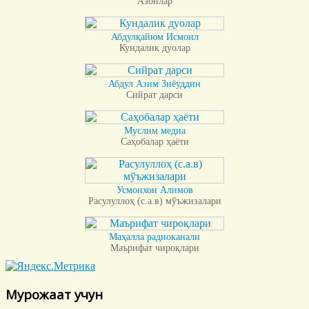
Азонлар
Абдулқайюм Исмоил
Кундалик дуолар
Абдул Азим Зиёуддин
Сийрат дарси
Муслим медиа
Саҳобалар ҳаёти
Усмонхон Алимов
Расулуллоҳ (с.а.в) мўъжизалари
Маҳалла радиоканали
Маърифат чироқлари
Мурожаат учун