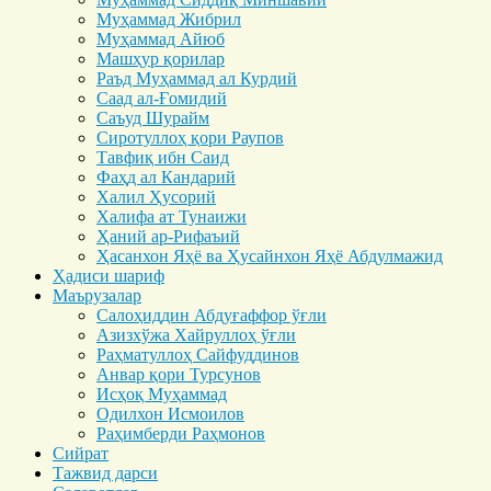
Муҳаммад Жибрил
Муҳаммад Айюб
Машҳур қорилар
Раъд Муҳаммад ал Курдий
Саад ал-Ғомидий
Саъуд Шурайм
Сиротуллоҳ қори Раупов
Тавфиқ ибн Саид
Фаҳд ал Кандарий
Халил Ҳусорий
Халифа ат Тунаижи
Ҳаний ар-Рифаъий
Ҳасанхон Яҳё ва Ҳусайнхон Яҳё Абдулмажид
Ҳадиси шариф
Маърузалар
Салоҳиддин Абдуғаффор ўғли
Азизхўжа Хайруллоҳ ўғли
Раҳматуллоҳ Сайфуддинов
Анвар қори Турсунов
Исҳоқ Муҳаммад
Одилхон Исмоилов
Раҳимберди Раҳмонов
Сийрат
Тажвид дарси