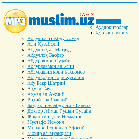
Бош саҳифа
Аудиокитоблар
Қуръони карим
Абдулбосит Абдуссомад
Али Ҳузайфий
Абдуллоҳ ал Матруд
Абдуллоҳ Басфар
Абдураҳмон Судайс
Абдурраҳмон ал-Усий
Абдурашид қори Баҳромов
Абдулқодир қори Ҳусанов
Абу Бакр Шатрий
Аҳмад Сауд
Аҳмад ал-Ажмий
Вадийъ ал Яманий
Бандар ибн Абдулазиз Балила
Доктор Айман Рушди Сувайд
Жаҳонгир қори Неъматов
Мустафо Исмоил
Мишари Рошид ал Афасий
Моҳир ал Муайқили
Муҳаммад Cиддиқ Миншавий