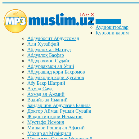
Бош саҳифа
Аудиокитоблар
Қуръони карим
Абдулбосит Абдуссомад
Али Ҳузайфий
Абдуллоҳ ал Матруд
Абдуллоҳ Басфар
Абдураҳмон Судайс
Абдурраҳмон ал-Усий
Абдурашид қори Баҳромов
Абдулқодир қори Ҳусанов
Абу Бакр Шатрий
Аҳмад Сауд
Аҳмад ал-Ажмий
Вадийъ ал Яманий
Бандар ибн Абдулазиз Балила
Доктор Айман Рушди Сувайд
Жаҳонгир қори Неъматов
Мустафо Исмоил
Мишари Рошид ал Афасий
Моҳир ал Муайқили
Муҳаммад Cиддиқ Миншавий