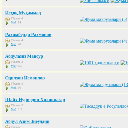
Исҳоқ Муҳаммад
Тўплам: 6
Mp3
: 54
Раҳимберди Раҳмонов
Тўплам: 4
Mp3
: 40
Абдулазиз Мансур
Тўплам: 3
Mp3
: 150
Одилхон Исмоилов
Тўплам: 3
Mp3
: 30
Шайх Нуриддин Холиқназар
Тўплам: 3
Mp3
: 212
Абдул Азим Зиёуддин
Тўплам: 1