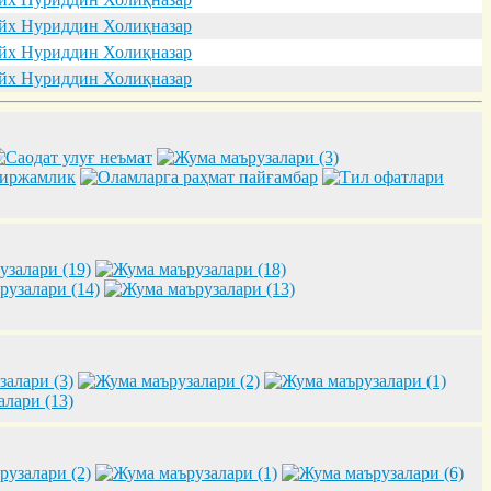
х Нуриддин Холиқназар
х Нуриддин Холиқназар
х Нуриддин Холиқназар