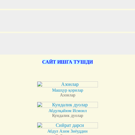
САЙТ ИШГА ТУШДИ
Машҳур қорилар
Азонлар
Абдулқайюм Исмоил
Кундалик дуолар
Абдул Азим Зиёуддин