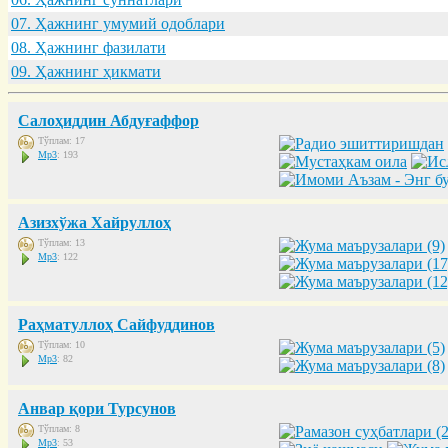
07. Ҳaжнинг умумий одоблaри
08. Ҳaжнинг фaзилaти
09. Ҳaжнинг ҳикмaти
Салоҳиддин Абдуғаффор
Тўплам: 17
Mp3
: 193
Азизхўжа Хайруллоҳ
Тўплам: 13
Mp3
: 122
Раҳматуллоҳ Сайфуддинов
Тўплам: 10
Mp3
: 82
Анвар қори Турсунов
Тўплам: 8
Mp3
: 53