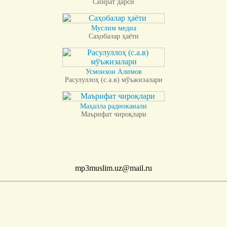
Сийрат дарси
Муслим медиа
Саҳобалар ҳаёти
Усмонхон Алимов
Расулуллоҳ (с.а.в) мўъжизалари
Маҳалла радиоканали
Маърифат чироқлари
mp3muslim.uz@mail.ru