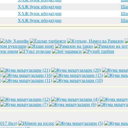
ҲАЖ буюк ибодатдир
Шай
ҲАЖ буюк ибодатдир
Шай
ҲАЖ буюк ибодатдир
Шай