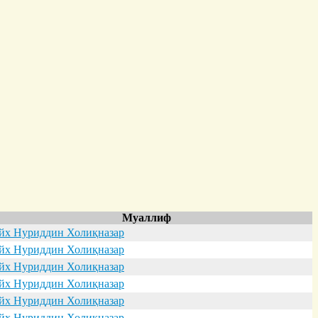
Муаллиф
х Нуриддин Холиқназар
х Нуриддин Холиқназар
х Нуриддин Холиқназар
х Нуриддин Холиқназар
х Нуриддин Холиқназар
х Нуриддин Холиқназар