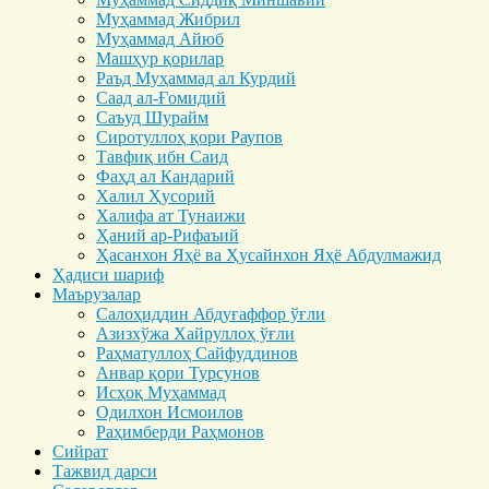
Муҳаммад Жибрил
Муҳаммад Айюб
Машҳур қорилар
Раъд Муҳаммад ал Курдий
Саад ал-Ғомидий
Саъуд Шурайм
Сиротуллоҳ қори Раупов
Тавфиқ ибн Саид
Фаҳд ал Кандарий
Халил Ҳусорий
Халифа ат Тунаижи
Ҳаний ар-Рифаъий
Ҳасанхон Яҳё ва Ҳусайнхон Яҳё Абдулмажид
Ҳадиси шариф
Маърузалар
Салоҳиддин Абдуғаффор ўғли
Азизхўжа Хайруллоҳ ўғли
Раҳматуллоҳ Сайфуддинов
Анвар қори Турсунов
Исҳоқ Муҳаммад
Одилхон Исмоилов
Раҳимберди Раҳмонов
Сийрат
Тажвид дарси