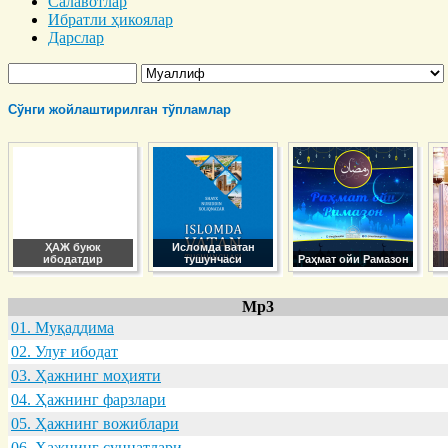
Салавотлар
Ибратли ҳикоялар
Дарслар
Сўнги жойлаштирилган тўпламлар
ҲАЖ буюк
Исломда ватан
ибодатдир
тушунчаси
Раҳмат ойи Рамазон
Mp3
01. Муқaддимa
02. Улуғ ибодaт
03. Ҳaжнинг моҳияти
04. Ҳaжнинг фaрзлaри
05. Ҳaжнинг вожиблaри
06. Ҳaжнинг суннaтлaри