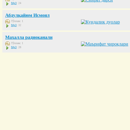
Mp3
: 24
Абдулқайюм Исмоил
Тўплам: 1
Mp3
: 32
Маҳалла радиоканали
Тўплам: 1
Mp3
: 28