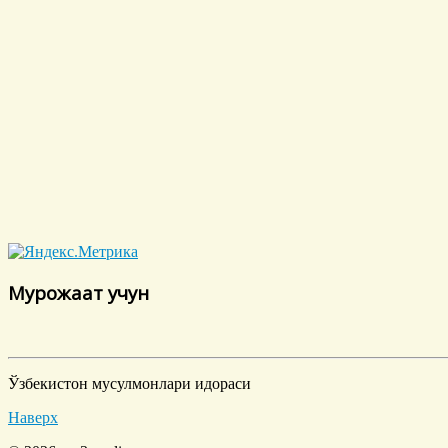
Мурожаат учун
Ўзбекистон мусулмонлари идораси
Наверх