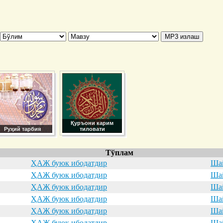
Қуръони карим
Руҳий тарбия
тиловати
Тўплам
ҲАЖ буюк ибодатдир
Шай
ҲАЖ буюк ибодатдир
Шай
ҲАЖ буюк ибодатдир
Шай
ҲАЖ буюк ибодатдир
Шай
ҲАЖ буюк ибодатдир
Шай
ҲАЖ буюк ибодатдир
Шай