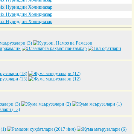
х Нуриддин Холиқназар
х Нуриддин Холиқназар
х Нуриддин Холиқназар