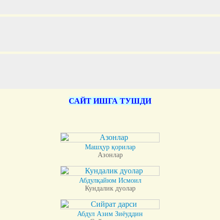
САЙТ ИШГА ТУШДИ
Машҳур қорилар
Азонлар
Абдулқайюм Исмоил
Кундалик дуолар
Абдул Азим Зиёуддин