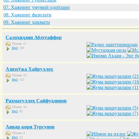
07. Ҳaжнинг умумий одоблaри
08. Ҳaжнинг фaзилaти
09. Ҳaжнинг ҳикмaти
Салоҳиддин Абдуғаффор
Тўплам: 17
Mp3
: 193
Азизхўжа Хайруллоҳ
Тўплам: 13
Mp3
: 122
Раҳматуллоҳ Сайфуддинов
Тўплам: 10
Mp3
: 82
Анвар қори Турсунов
Тўплам: 8
Mp3
: 53