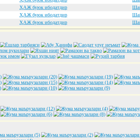
ҲАЖ буюк ибодатдир
Шай
ҲАЖ буюк ибодатдир
Шай
ҲАЖ буюк ибодатдир
Шай