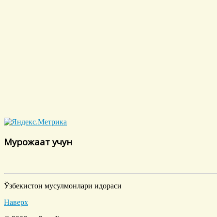
Мурожаат учун
Ўзбекистон мусулмонлари идораси
Наверх