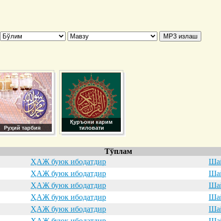
Қуръони карим
Руҳий тарбия
тиловати
Тўплам
ҲАЖ буюк ибодатдир
Шай
ҲАЖ буюк ибодатдир
Шай
ҲАЖ буюк ибодатдир
Шай
ҲАЖ буюк ибодатдир
Шай
ҲАЖ буюк ибодатдир
Шай
ҲАЖ буюк ибодатдир
Шай