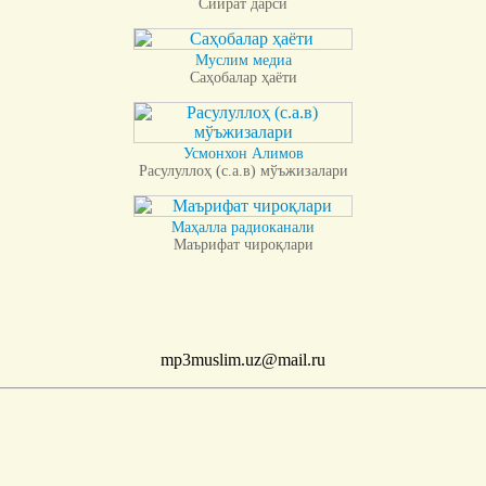
Сийрат дарси
Муслим медиа
Саҳобалар ҳаёти
Усмонхон Алимов
Расулуллоҳ (с.а.в) мўъжизалари
Маҳалла радиоканали
Маърифат чироқлари
mp3muslim.uz@mail.ru