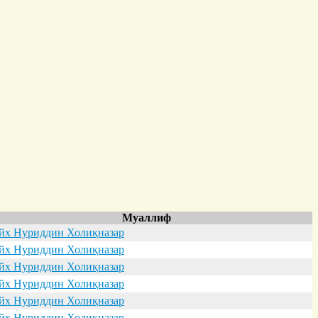
Муаллиф
х Нуриддин Холиқназар
х Нуриддин Холиқназар
х Нуриддин Холиқназар
х Нуриддин Холиқназар
х Нуриддин Холиқназар
х Нуриддин Холиқназар