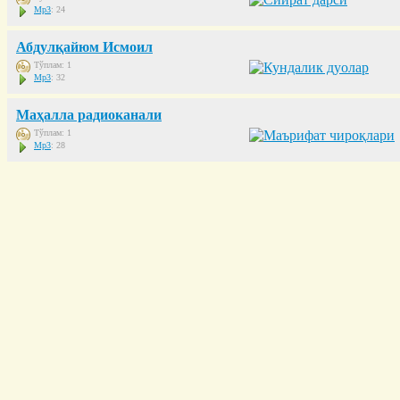
Mp3
: 24
Абдулқайюм Исмоил
Тўплам: 1
Mp3
: 32
Маҳалла радиоканали
Тўплам: 1
Mp3
: 28