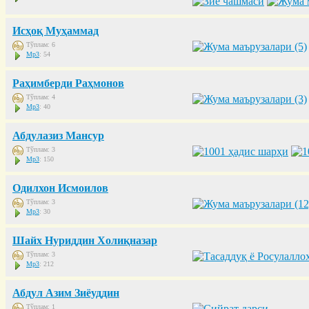
Исҳоқ Муҳаммад
Тўплам: 6
Mp3
: 54
Раҳимберди Раҳмонов
Тўплам: 4
Mp3
: 40
Абдулазиз Мансур
Тўплам: 3
Mp3
: 150
Одилхон Исмоилов
Тўплам: 3
Mp3
: 30
Шайх Нуриддин Холиқназар
Тўплам: 3
Mp3
: 212
Абдул Азим Зиёуддин
Тўплам: 1