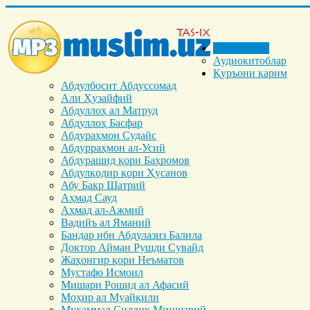
Бош саҳифа
Аудиокитоблар
Қуръони карим
Абдулбосит Абдуссомад
Али Ҳузайфий
Абдуллоҳ ал Матруд
Абдуллоҳ Басфар
Абдураҳмон Судайс
Абдурраҳмон ал-Усий
Абдурашид қори Баҳромов
Абдулқодир қори Ҳусанов
Абу Бакр Шатрий
Аҳмад Сауд
Аҳмад ал-Ажмий
Вадийъ ал Яманий
Бандар ибн Абдулазиз Балила
Доктор Айман Рушди Сувайд
Жаҳонгир қори Неъматов
Мустафо Исмоил
Мишари Рошид ал Афасий
Моҳир ал Муайқили
Муҳаммад Cиддиқ Миншавий