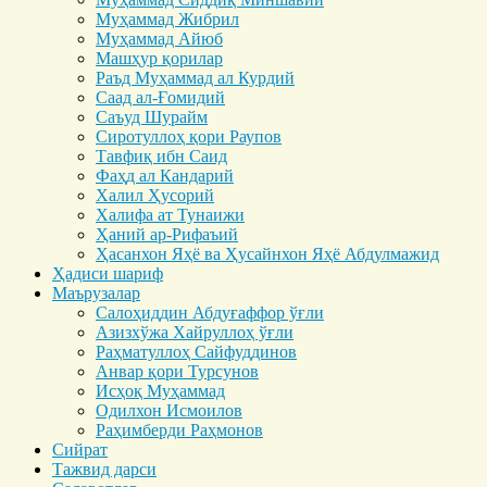
Муҳаммад Жибрил
Муҳаммад Айюб
Машҳур қорилар
Раъд Муҳаммад ал Курдий
Саад ал-Ғомидий
Саъуд Шурайм
Сиротуллоҳ қори Раупов
Тавфиқ ибн Саид
Фаҳд ал Кандарий
Халил Ҳусорий
Халифа ат Тунаижи
Ҳаний ар-Рифаъий
Ҳасанхон Яҳё ва Ҳусайнхон Яҳё Абдулмажид
Ҳадиси шариф
Маърузалар
Салоҳиддин Абдуғаффор ўғли
Азизхўжа Хайруллоҳ ўғли
Раҳматуллоҳ Сайфуддинов
Анвар қори Турсунов
Исҳоқ Муҳаммад
Одилхон Исмоилов
Раҳимберди Раҳмонов
Сийрат
Тажвид дарси