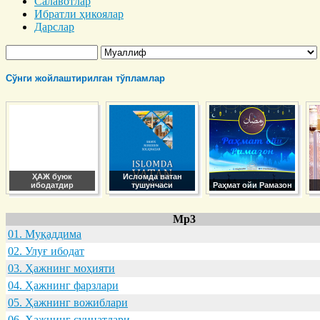
Салавотлар
Ибратли ҳикоялар
Дарслар
Сўнги жойлаштирилган тўпламлар
ҲАЖ буюк
Исломда ватан
ибодатдир
тушунчаси
Раҳмат ойи Рамазон
Mp3
01. Муқaддимa
02. Улуғ ибодaт
03. Ҳaжнинг моҳияти
04. Ҳaжнинг фaрзлaри
05. Ҳaжнинг вожиблaри
06. Ҳaжнинг суннaтлaри