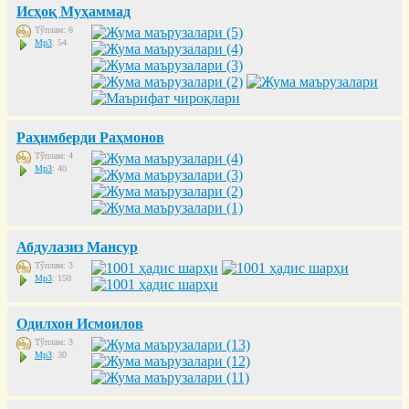
Исҳоқ Муҳаммад
Тўплам: 6
Mp3
: 54
Раҳимберди Раҳмонов
Тўплам: 4
Mp3
: 40
Абдулазиз Мансур
Тўплам: 3
Mp3
: 150
Одилхон Исмоилов
Тўплам: 3
Mp3
: 30