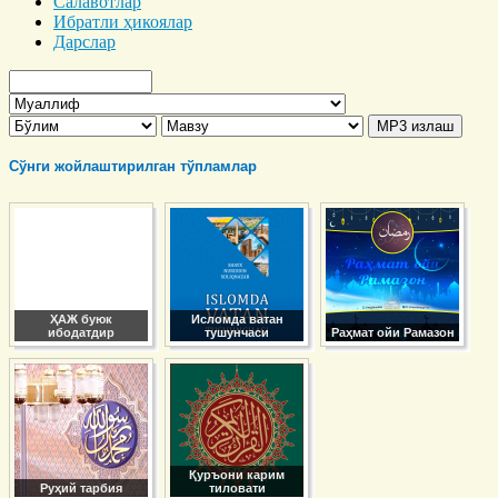
Салавотлар
Ибратли ҳикоялар
Дарслар
Сўнги жойлаштирилган тўпламлар
ҲАЖ буюк
Исломда ватан
ибодатдир
тушунчаси
Раҳмат ойи Рамазон
Қуръони карим
Руҳий тарбия
тиловати