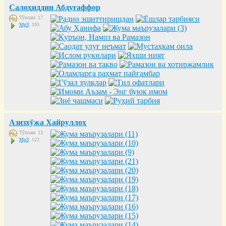
Салоҳиддин Абдуғаффор
Тўплам: 17
Mp3
: 193
Азизхўжа Хайруллоҳ
Тўплам: 13
Mp3
: 122