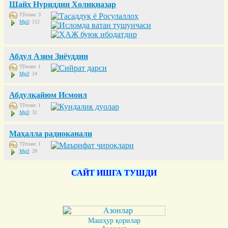
Шайх Нуриддин Холиқназар
Тўплам: 3
Mp3
: 212
Абдул Азим Зиёуддин
Тўплам: 1
Mp3
: 24
Абдулқайюм Исмоил
Тўплам: 1
Mp3
: 32
Маҳалла радиоканали
Тўплам: 1
Mp3
: 28
САЙТ ИШГА ТУШДИ
Машҳур қорилар