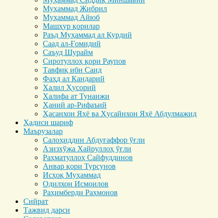
Муҳаммад Жибрил
Муҳаммад Айюб
Машҳур қорилар
Раъд Муҳаммад ал Курдий
Саад ал-Ғомидий
Саъуд Шурайм
Сиротуллоҳ қори Раупов
Тавфиқ ибн Саид
Фаҳд ал Кандарий
Халил Ҳусорий
Халифа ат Тунаижи
Ҳаний ар-Рифаъий
Ҳасанхон Яҳё ва Ҳусайнхон Яҳё Абдулмажид
Ҳадиси шариф
Маърузалар
Салоҳиддин Абдуғаффор ўғли
Азизхўжа Хайруллоҳ ўғли
Раҳматуллоҳ Сайфуддинов
Анвар қори Турсунов
Исҳоқ Муҳаммад
Одилхон Исмоилов
Раҳимберди Раҳмонов
Сийрат
Тажвид дарси