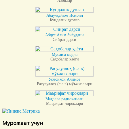
Азонлар
Абдулқайюм Исмоил
Кундалик дуолар
Абдул Азим Зиёуддин
Сийрат дарси
Муслим медиа
Саҳобалар ҳаёти
Усмонхон Алимов
Расулуллоҳ (с.а.в) мўъжизалари
Маҳалла радиоканали
Маърифат чироқлари
Мурожаат учун