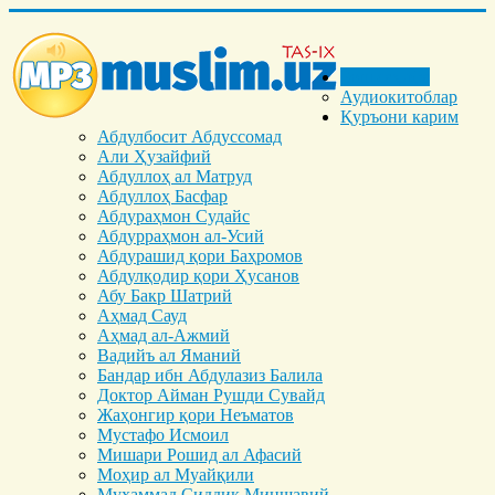
Бош саҳифа
Аудиокитоблар
Қуръони карим
Абдулбосит Абдуссомад
Али Ҳузайфий
Абдуллоҳ ал Матруд
Абдуллоҳ Басфар
Абдураҳмон Судайс
Абдурраҳмон ал-Усий
Абдурашид қори Баҳромов
Абдулқодир қори Ҳусанов
Абу Бакр Шатрий
Аҳмад Сауд
Аҳмад ал-Ажмий
Вадийъ ал Яманий
Бандар ибн Абдулазиз Балила
Доктор Айман Рушди Сувайд
Жаҳонгир қори Неъматов
Мустафо Исмоил
Мишари Рошид ал Афасий
Моҳир ал Муайқили
Муҳаммад Cиддиқ Миншавий