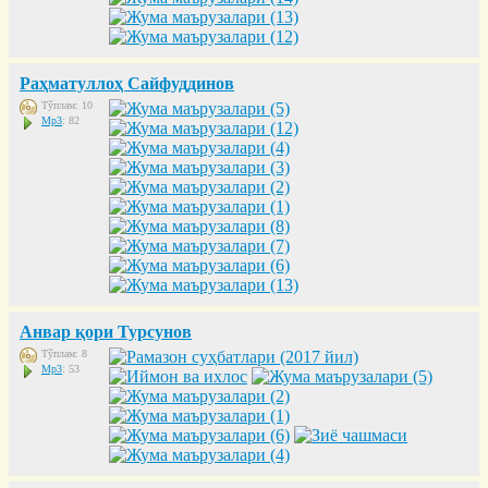
Раҳматуллоҳ Сайфуддинов
Тўплам: 10
Mp3
: 82
Анвар қори Турсунов
Тўплам: 8
Mp3
: 53