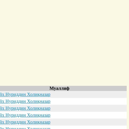
Муаллиф
х Нуриддин Холиқназар
х Нуриддин Холиқназар
х Нуриддин Холиқназар
х Нуриддин Холиқназар
х Нуриддин Холиқназар
х Нуриддин Холиқназар