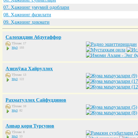
07. Ҳaжнинг умумий одоблaри
08. Ҳaжнинг фaзилaти
09. Ҳaжнинг ҳикмaти
Салоҳиддин Абдуғаффор
Тўплам: 17
Mp3
: 193
Азизхўжа Хайруллоҳ
Тўплам: 13
Mp3
: 122
Раҳматуллоҳ Сайфуддинов
Тўплам: 10
Mp3
: 82
Анвар қори Турсунов
Тўплам: 8
Mp3
: 53