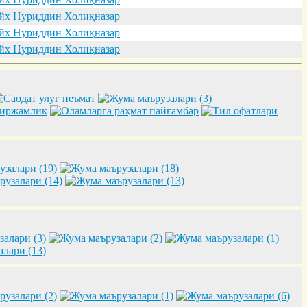
х Нуриддин Холиқназар
х Нуриддин Холиқназар
х Нуриддин Холиқназар