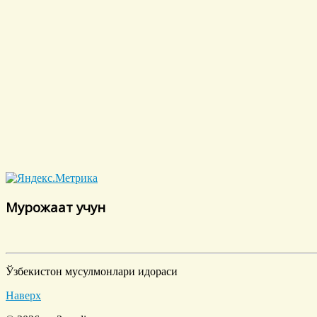
Мурожаат учун
Ўзбекистон мусулмонлари идораси
Наверх