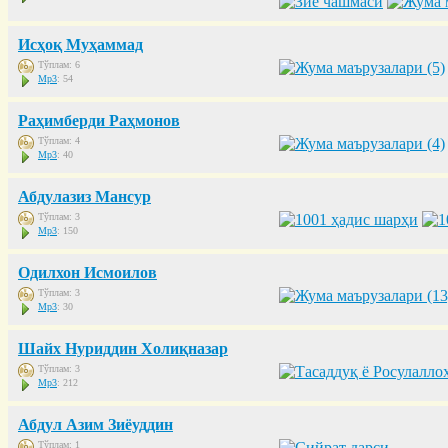
Исҳоқ Муҳаммад
Тўплам: 6
Mp3
: 54
Раҳимберди Раҳмонов
Тўплам: 4
Mp3
: 40
Абдулазиз Мансур
Тўплам: 3
Mp3
: 150
Одилхон Исмоилов
Тўплам: 3
Mp3
: 30
Шайх Нуриддин Холиқназар
Тўплам: 3
Mp3
: 212
Абдул Азим Зиёуддин
Тўплам: 1