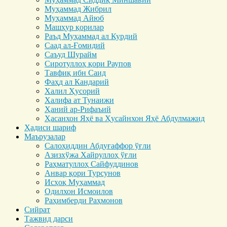
Муҳаммад Жибрил
Муҳаммад Айюб
Машҳур қорилар
Раъд Муҳаммад ал Курдий
Саад ал-Ғомидий
Саъуд Шурайм
Сиротуллоҳ қори Раупов
Тавфиқ ибн Саид
Фаҳд ал Кандарий
Халил Ҳусорий
Халифа ат Тунаижи
Ҳаний ар-Рифаъий
Ҳасанхон Яҳё ва Ҳусайнхон Яҳё Абдулмажид
Ҳадиси шариф
Маърузалар
Салоҳиддин Абдуғаффор ўғли
Азизхўжа Хайруллоҳ ўғли
Раҳматуллоҳ Сайфуддинов
Анвар қори Турсунов
Исҳоқ Муҳаммад
Одилхон Исмоилов
Раҳимберди Раҳмонов
Сийрат
Тажвид дарси