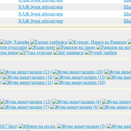
ҲАЖ буюк ибодатдир
Шай
ҲАЖ буюк ибодатдир
Шай
ҲАЖ буюк ибодатдир
Шай