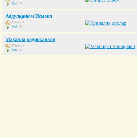
Mp3
: 24
Абдулқайюм Исмоил
Тўплам: 1
Mp3
: 32
Маҳалла радиоканали
Тўплам: 1
Mp3
: 28