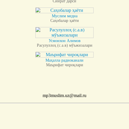
Сийрат дарси
Муслим медиа
Саҳобалар ҳаёти
Усмонхон Алимов
Расулуллоҳ (с.а.в) мўъжизалари
Маҳалла радиоканали
Маърифат чироқлари
mp3muslim.uz@mail.ru