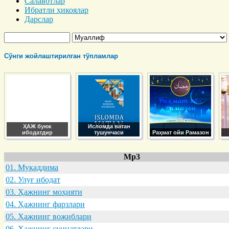
Салавотлар
Ибратли ҳикоялар
Дарслар
Сўнги жойлаштирилган тўпламлар
ҲАЖ буюк
Исломда ватан
ибодатдир
тушунчаси
Раҳмат ойи Рамазон
Mp3
01. Муқaддимa
02. Улуғ ибодaт
03. Ҳaжнинг моҳияти
04. Ҳaжнинг фaрзлaри
05. Ҳaжнинг вожиблaри
06. Ҳaжнинг суннaтлaри