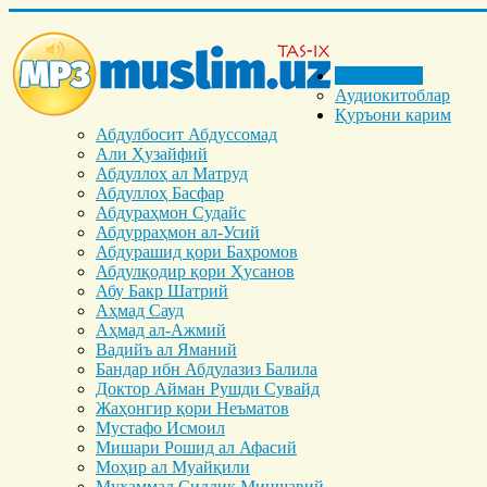
Бош саҳифа
Аудиокитоблар
Қуръони карим
Абдулбосит Абдуссомад
Али Ҳузайфий
Абдуллоҳ ал Матруд
Абдуллоҳ Басфар
Абдураҳмон Судайс
Абдурраҳмон ал-Усий
Абдурашид қори Баҳромов
Абдулқодир қори Ҳусанов
Абу Бакр Шатрий
Аҳмад Сауд
Аҳмад ал-Ажмий
Вадийъ ал Яманий
Бандар ибн Абдулазиз Балила
Доктор Айман Рушди Сувайд
Жаҳонгир қори Неъматов
Мустафо Исмоил
Мишари Рошид ал Афасий
Моҳир ал Муайқили
Муҳаммад Cиддиқ Миншавий