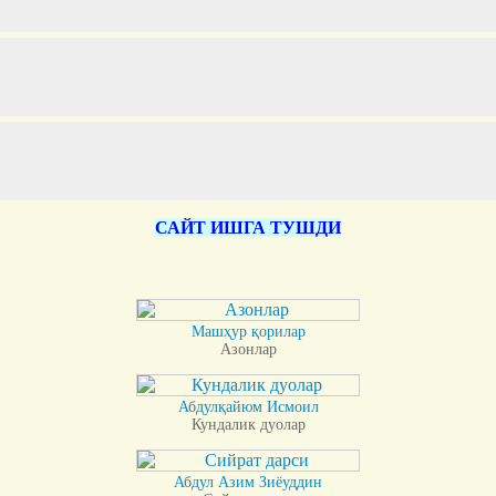
САЙТ ИШГА ТУШДИ
Машҳур қорилар
Азонлар
Абдулқайюм Исмоил
Кундалик дуолар
Абдул Азим Зиёуддин