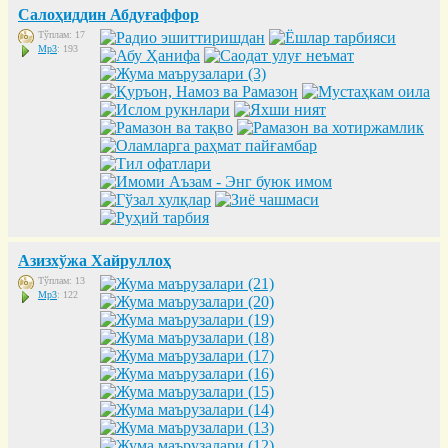
Салоҳиддин Абдуғаффор
Тўплам: 17
Mp3
: 193
Азизхўжа Хайруллоҳ
Тўплам: 13
Mp3
: 122