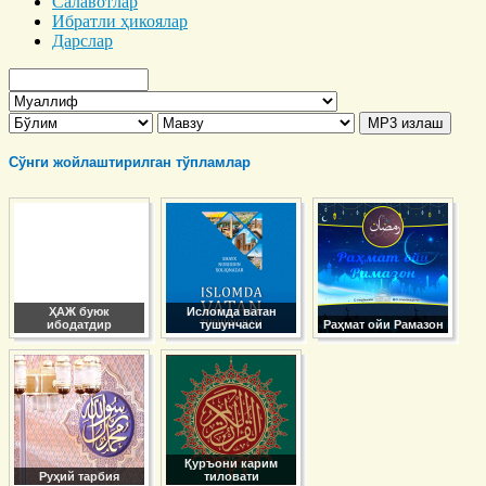
Салавотлар
Ибратли ҳикоялар
Дарслар
Сўнги жойлаштирилган тўпламлар
ҲАЖ буюк
Исломда ватан
ибодатдир
тушунчаси
Раҳмат ойи Рамазон
Қуръони карим
Руҳий тарбия
тиловати