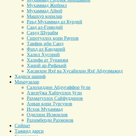
Муҳаммад Жибрил
Муҳаммад Айюб
Машҳур қорилар
Раъд Муҳаммад ал Курдий
Саад ал-Ғомидий
Саъуд Шурайм
Сиротуллоҳ қори Раупов
Тавфиқ ибн Саид
Фаҳд ал Кандарий
Халил Ҳусорий
Халифа ат Тунаижи
Ҳаний ар-Рифаъий
Ҳасанхон Яҳё ва Ҳусайнхон Яҳё Абдулмажид
Ҳадиси шариф
Маърузалар
Салоҳиддин Абдуғаффор ўғли
Азизхўжа Хайруллоҳ ўғли
Раҳматуллоҳ Сайфуддинов
Анвар қори Турсунов
Исҳоқ Муҳаммад
Одилхон Исмоилов
Раҳимберди Раҳмонов
Сийрат
Тажвид дарси