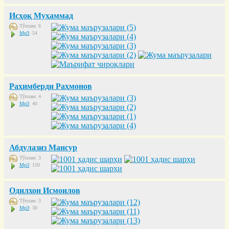
Исҳоқ Муҳаммад
Тўплам: 6
Mp3
: 54
Раҳимберди Раҳмонов
Тўплам: 4
Mp3
: 40
Абдулазиз Мансур
Тўплам: 3
Mp3
: 150
Одилхон Исмоилов
Тўплам: 3
Mp3
: 30