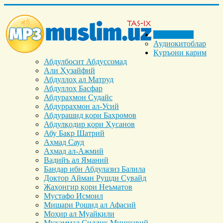
Бош саҳифа
Аудиокитоблар
Қуръони карим
Абдулбосит Абдуссомад
Али Ҳузайфий
Абдуллоҳ ал Матруд
Абдуллоҳ Басфар
Абдураҳмон Судайс
Абдурраҳмон ал-Усий
Абдурашид қори Баҳромов
Абдулқодир қори Ҳусанов
Абу Бакр Шатрий
Аҳмад Сауд
Аҳмад ал-Ажмий
Вадийъ ал Яманий
Бандар ибн Абдулазиз Балила
Доктор Айман Рушди Сувайд
Жаҳонгир қори Неъматов
Мустафо Исмоил
Мишари Рошид ал Афасий
Моҳир ал Муайқили
Муҳаммад Cиддиқ Миншавий