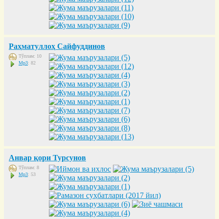
Раҳматуллоҳ Сайфуддинов
Тўплам: 10
Mp3
: 82
Анвар қори Турсунов
Тўплам: 8
Mp3
: 53