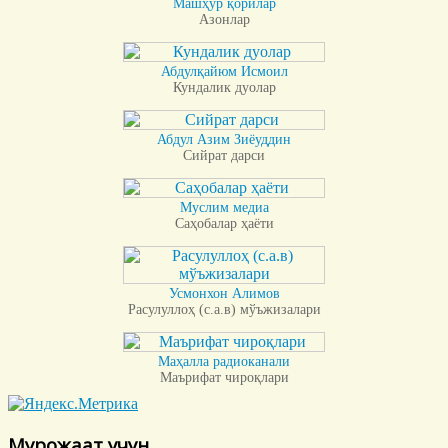
Машҳур қорилар
Азонлар
Абдулқайюм Исмоил
Кундалик дуолар
Абдул Азим Зиёуддин
Сийрат дарси
Муслим медиа
Саҳобалар ҳаёти
Усмонхон Алимов
Расулуллоҳ (с.а.в) мўъжизалари
Маҳалла радиоканали
Маърифат чироқлари
Мурожаат учун