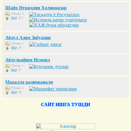
Шайх Нуриддин Холиқназар
Тўплам: 3
Mp3
: 212
Абдул Азим Зиёуддин
Тўплам: 1
Mp3
: 24
Абдулқайюм Исмоил
Тўплам: 1
Mp3
: 32
Маҳалла радиоканали
Тўплам: 1
Mp3
: 28
САЙТ ИШГА ТУШДИ