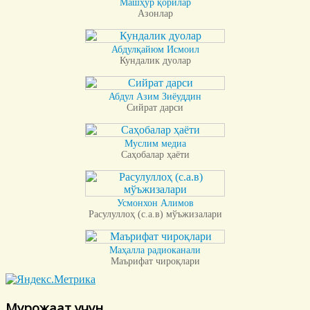
Машҳур қорилар
Азонлар
Абдулқайюм Исмоил
Кундалик дуолар
Абдул Азим Зиёуддин
Сийрат дарси
Муслим медиа
Саҳобалар ҳаёти
Усмонхон Алимов
Расулуллоҳ (с.а.в) мўъжизалари
Маҳалла радиоканали
Маърифат чироқлари
Мурожаат учун