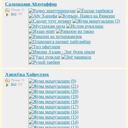
Салоҳиддин Абдуғаффор
Тўплам: 17
Mp3
: 193
Азизхўжа Хайруллоҳ
Тўплам: 13
Mp3
: 122