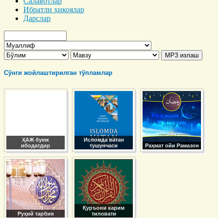
Салавотлар
Ибратли ҳикоялар
Дарслар
Сўнги жойлаштирилган тўпламлар
ҲАЖ буюк
Исломда ватан
ибодатдир
тушунчаси
Раҳмат ойи Рамазон
Қуръони карим
Руҳий тарбия
тиловати