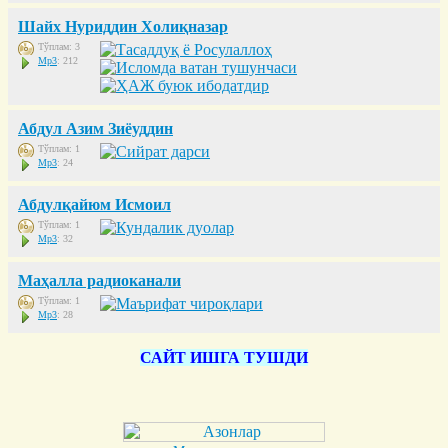
Шайх Нуриддин Холиқназар
Тўплам: 3
Mp3
: 212
Абдул Азим Зиёуддин
Тўплам: 1
Mp3
: 24
Абдулқайюм Исмоил
Тўплам: 1
Mp3
: 32
Маҳалла радиоканали
Тўплам: 1
Mp3
: 28
САЙТ ИШГА ТУШДИ