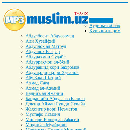
Бош саҳифа
Аудиокитоблар
Қуръони карим
Абдулбосит Абдуссомад
Али Ҳузайфий
Абдуллоҳ ал Матруд
Абдуллоҳ Басфар
Абдураҳмон Судайс
Абдурраҳмон ал-Усий
Абдурашид қори Баҳромов
Абдулқодир қори Ҳусанов
Абу Бакр Шатрий
Аҳмад Сауд
Аҳмад ал-Ажмий
Вадийъ ал Яманий
Бандар ибн Абдулазиз Балила
Доктор Айман Рушди Сувайд
Жаҳонгир қори Неъматов
Мустафо Исмоил
Мишари Рошид ал Афасий
Моҳир ал Муайқили
Муҳаммад Cиддиқ Миншавий