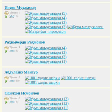
Исҳоқ Муҳаммад
Тўплам: 6
Mp3
: 54
Раҳимберди Раҳмонов
Тўплам: 4
Mp3
: 40
Абдулазиз Мансур
Тўплам: 3
Mp3
: 150
Одилхон Исмоилов
Тўплам: 3
Mp3
: 30