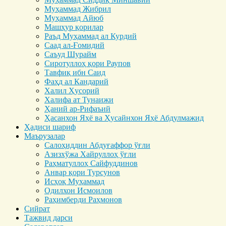
Муҳаммад Жибрил
Муҳаммад Айюб
Машҳур қорилар
Раъд Муҳаммад ал Курдий
Саад ал-Ғомидий
Саъуд Шурайм
Сиротуллоҳ қори Раупов
Тавфиқ ибн Саид
Фаҳд ал Кандарий
Халил Ҳусорий
Халифа ат Тунаижи
Ҳаний ар-Рифаъий
Ҳасанхон Яҳё ва Ҳусайнхон Яҳё Абдулмажид
Ҳадиси шариф
Маърузалар
Салоҳиддин Абдуғаффор ўғли
Азизхўжа Хайруллоҳ ўғли
Раҳматуллоҳ Сайфуддинов
Анвар қори Турсунов
Исҳоқ Муҳаммад
Одилхон Исмоилов
Раҳимберди Раҳмонов
Сийрат
Тажвид дарси