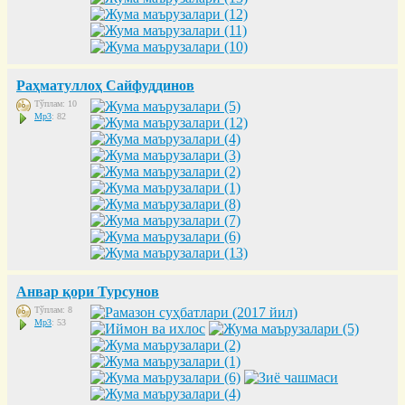
Раҳматуллоҳ Сайфуддинов
Тўплам: 10
Mp3
: 82
Анвар қори Турсунов
Тўплам: 8
Mp3
: 53