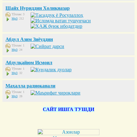
Шайх Нуриддин Холиқназар
Тўплам: 3
Mp3
: 212
Абдул Азим Зиёуддин
Тўплам: 1
Mp3
: 24
Абдулқайюм Исмоил
Тўплам: 1
Mp3
: 32
Маҳалла радиоканали
Тўплам: 1
Mp3
: 28
САЙТ ИШГА ТУШДИ