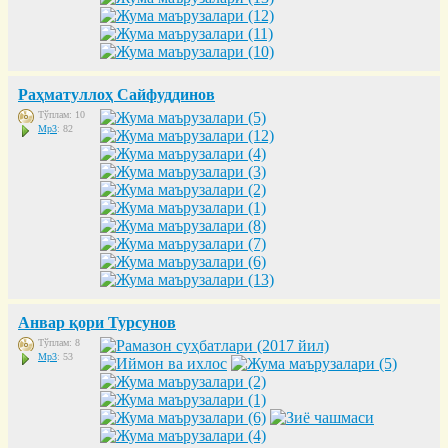
Раҳматуллоҳ Сайфуддинов
Тўплам: 10
Mp3
: 82
Анвар қори Турсунов
Тўплам: 8
Mp3
: 53