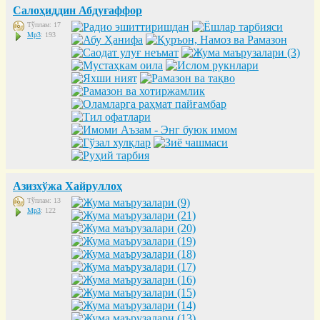
Салоҳиддин Абдуғаффор
Тўплам: 17
Mp3
: 193
Азизхўжа Хайруллоҳ
Тўплам: 13
Mp3
: 122