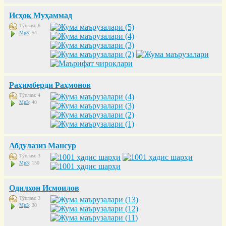
Исҳоқ Муҳаммад
Тўплам: 6
Mp3
: 54
Раҳимберди Раҳмонов
Тўплам: 4
Mp3
: 40
Абдулазиз Мансур
Тўплам: 3
Mp3
: 150
Одилхон Исмоилов
Тўплам: 3
Mp3
: 30