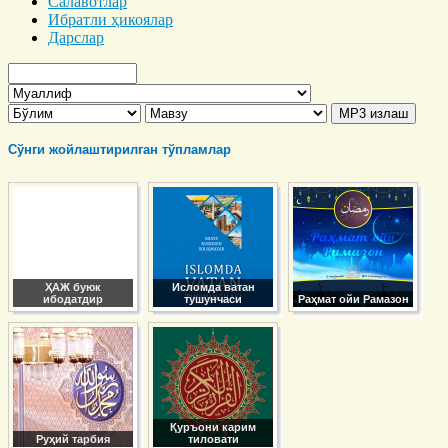
Салавотлар
Ибратли ҳикоялар
Дарслар
Сўнги жойлаштирилган тўпламлар
ҲАЖ буюк
Исломда ватан
ибодатдир
тушунчаси
Раҳмат ойи Рамазон
Қуръони карим
Руҳий тарбия
тиловати