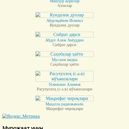
Машҳур қорилар
Азонлар
Абдулқайюм Исмоил
Кундалик дуолар
Абдул Азим Зиёуддин
Сийрат дарси
Муслим медиа
Саҳобалар ҳаёти
Усмонхон Алимов
Расулуллоҳ (с.а.в) мўъжизалари
Маҳалла радиоканали
Маърифат чироқлари
Мурожаат учун