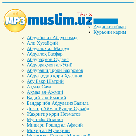
Бош саҳифа
Аудиокитоблар
Қуръони карим
Абдулбосит Абдуссомад
Али Ҳузайфий
Абдуллоҳ ал Матруд
Абдуллоҳ Басфар
Абдураҳмон Судайс
Абдурраҳмон ал-Усий
Абдурашид қори Баҳромов
Абдулқодир қори Ҳусанов
Абу Бакр Шатрий
Аҳмад Сауд
Аҳмад ал-Ажмий
Вадийъ ал Яманий
Бандар ибн Абдулазиз Балила
Доктор Айман Рушди Сувайд
Жаҳонгир қори Неъматов
Мустафо Исмоил
Мишари Рошид ал Афасий
Моҳир ал Муайқили
Муҳаммад Cиддиқ Миншавий