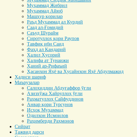
Муҳаммад Жибрил
Муҳаммад Айюб
Машҳур қорилар
Раъд Муҳаммад ал Курдий
Саад ал-Ғомидий
Саъуд Шурайм
Сиротуллоҳ қори Раупов
Тавфиқ ибн Саид
Фаҳд ал Кандарий
Халил Ҳусорий
Халифа ат Тунаижи
Ҳаний ар-Рифаъий
Ҳасанхон Яҳё ва Ҳусайнхон Яҳё Абдулмажид
Ҳадиси шариф
Маърузалар
Салоҳиддин Абдуғаффор ўғли
Азизхўжа Хайруллоҳ ўғли
Раҳматуллоҳ Сайфуддинов
Анвар қори Турсунов
Исҳоқ Муҳаммад
Одилхон Исмоилов
Раҳимберди Раҳмонов
Сийрат
Тажвид дарси