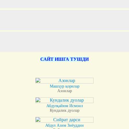
САЙТ ИШГА ТУШДИ
Машҳур қорилар
Азонлар
Абдулқайюм Исмоил
Кундалик дуолар
Абдул Азим Зиёуддин