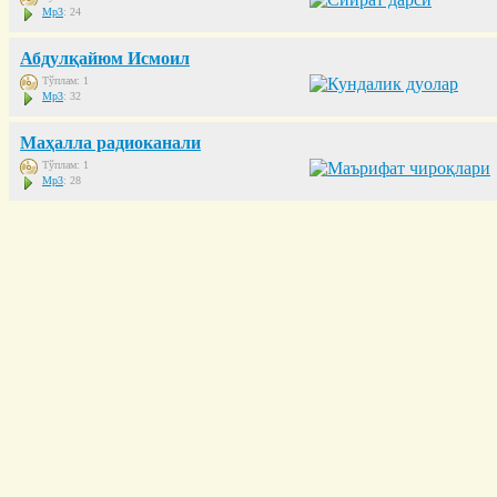
Mp3
: 24
Абдулқайюм Исмоил
Тўплам: 1
Mp3
: 32
Маҳалла радиоканали
Тўплам: 1
Mp3
: 28