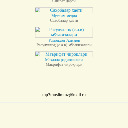
Сийрат дарси
Муслим медиа
Саҳобалар ҳаёти
Усмонхон Алимов
Расулуллоҳ (с.а.в) мўъжизалари
Маҳалла радиоканали
Маърифат чироқлари
mp3muslim.uz@mail.ru