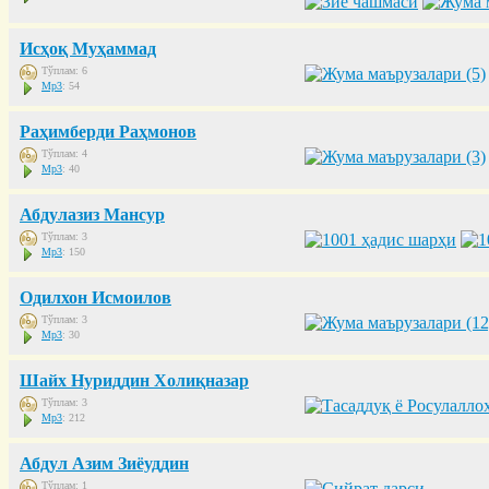
Исҳоқ Муҳаммад
Тўплам: 6
Mp3
: 54
Раҳимберди Раҳмонов
Тўплам: 4
Mp3
: 40
Абдулазиз Мансур
Тўплам: 3
Mp3
: 150
Одилхон Исмоилов
Тўплам: 3
Mp3
: 30
Шайх Нуриддин Холиқназар
Тўплам: 3
Mp3
: 212
Абдул Азим Зиёуддин
Тўплам: 1