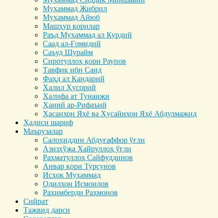
Муҳаммад Жибрил
Муҳаммад Айюб
Машҳур қорилар
Раъд Муҳаммад ал Курдий
Саад ал-Ғомидий
Саъуд Шурайм
Сиротуллоҳ қори Раупов
Тавфиқ ибн Саид
Фаҳд ал Кандарий
Халил Ҳусорий
Халифа ат Тунаижи
Ҳаний ар-Рифаъий
Ҳасанхон Яҳё ва Ҳусайнхон Яҳё Абдулмажид
Ҳадиси шариф
Маърузалар
Салоҳиддин Абдуғаффор ўғли
Азизхўжа Хайруллоҳ ўғли
Раҳматуллоҳ Сайфуддинов
Анвар қори Турсунов
Исҳоқ Муҳаммад
Одилхон Исмоилов
Раҳимберди Раҳмонов
Сийрат
Тажвид дарси