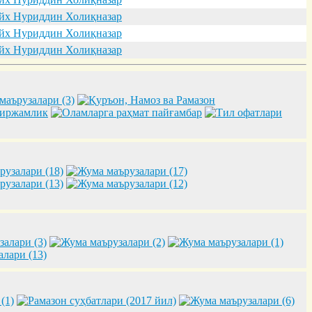
х Нуриддин Холиқназар
х Нуриддин Холиқназар
х Нуриддин Холиқназар