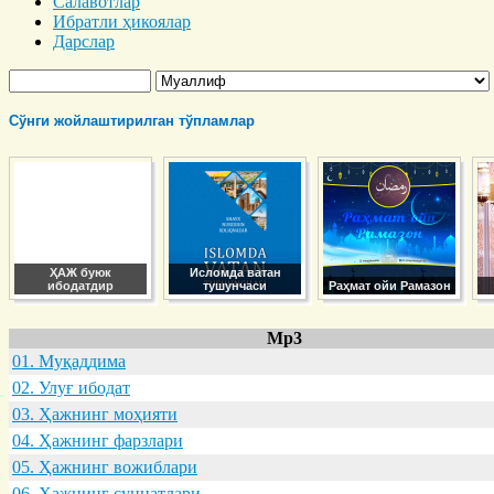
Салавотлар
Ибратли ҳикоялар
Дарслар
Сўнги жойлаштирилган тўпламлар
ҲАЖ буюк
Исломда ватан
ибодатдир
тушунчаси
Раҳмат ойи Рамазон
Mp3
01. Муқaддимa
02. Улуғ ибодaт
03. Ҳaжнинг моҳияти
04. Ҳaжнинг фaрзлaри
05. Ҳaжнинг вожиблaри
06. Ҳaжнинг суннaтлaри