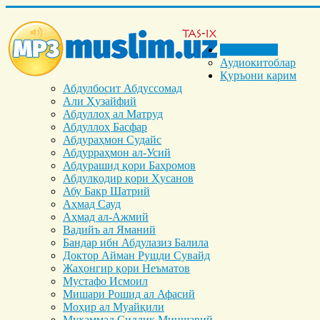
Бош саҳифа
Аудиокитоблар
Қуръони карим
Абдулбосит Абдуссомад
Али Ҳузайфий
Абдуллоҳ ал Матруд
Абдуллоҳ Басфар
Абдураҳмон Судайс
Абдурраҳмон ал-Усий
Абдурашид қори Баҳромов
Абдулқодир қори Ҳусанов
Абу Бакр Шатрий
Аҳмад Сауд
Аҳмад ал-Ажмий
Вадийъ ал Яманий
Бандар ибн Абдулазиз Балила
Доктор Айман Рушди Сувайд
Жаҳонгир қори Неъматов
Мустафо Исмоил
Мишари Рошид ал Афасий
Моҳир ал Муайқили
Муҳаммад Cиддиқ Миншавий