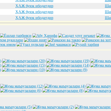
ҲАЖ буюк ибодатдир
Шай
ҲАЖ буюк ибодатдир
Шай
ҲАЖ буюк ибодатдир
Шай