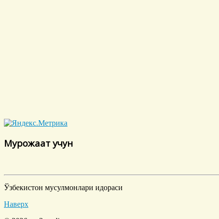
Мурожаат учун
Ўзбекистон мусулмонлари идораси
Наверх