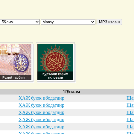
Қуръони карим
Руҳий тарбия
тиловати
Тўплам
ҲАЖ буюк ибодатдир
Шай
ҲАЖ буюк ибодатдир
Шай
ҲАЖ буюк ибодатдир
Шай
ҲАЖ буюк ибодатдир
Шай
ҲАЖ буюк ибодатдир
Шай
ҲАЖ буюк ибодатдир
Шай