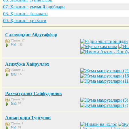
07. Ҳaжнинг умумий одоблaри
08. Ҳaжнинг фaзилaти
09. Ҳaжнинг ҳикмaти
Салоҳиддин Абдуғаффор
Тўплам: 17
Mp3
: 193
Азизхўжа Хайруллоҳ
Тўплам: 13
Mp3
: 122
Раҳматуллоҳ Сайфуддинов
Тўплам: 10
Mp3
: 82
Анвар қори Турсунов
Тўплам: 8
Mp3
: 53