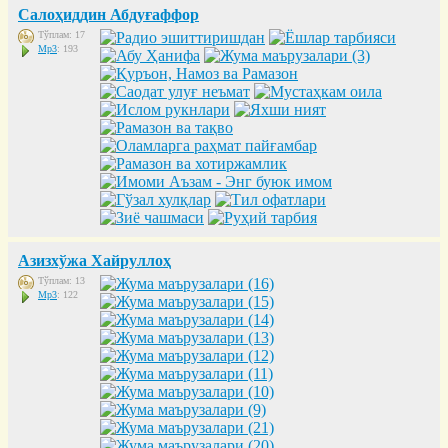
Салоҳиддин Абдуғаффор
Тўплам: 17
Mp3
: 193
Азизхўжа Хайруллоҳ
Тўплам: 13
Mp3
: 122