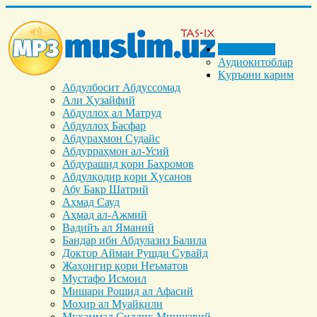
Бош саҳифа
Аудиокитоблар
Қуръони карим
Абдулбосит Абдуссомад
Али Ҳузайфий
Абдуллоҳ ал Матруд
Абдуллоҳ Басфар
Абдураҳмон Судайс
Абдурраҳмон ал-Усий
Абдурашид қори Баҳромов
Абдулқодир қори Ҳусанов
Абу Бакр Шатрий
Аҳмад Сауд
Аҳмад ал-Ажмий
Вадийъ ал Яманий
Бандар ибн Абдулазиз Балила
Доктор Айман Рушди Сувайд
Жаҳонгир қори Неъматов
Мустафо Исмоил
Мишари Рошид ал Афасий
Моҳир ал Муайқили
Муҳаммад Cиддиқ Миншавий