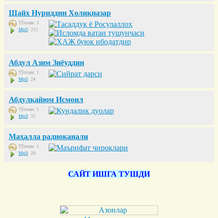
Шайх Нуриддин Холиқназар
Тўплам: 3
Mp3
: 212
Абдул Азим Зиёуддин
Тўплам: 1
Mp3
: 24
Абдулқайюм Исмоил
Тўплам: 1
Mp3
: 32
Маҳалла радиоканали
Тўплам: 1
Mp3
: 28
САЙТ ИШГА ТУШДИ