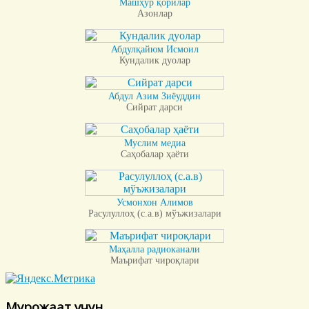
Машҳур қорилар
Азонлар
Абдулқайюм Исмоил
Кундалик дуолар
Абдул Азим Зиёуддин
Сийрат дарси
Муслим медиа
Саҳобалар ҳаёти
Усмонхон Алимов
Расулуллоҳ (с.а.в) мўъжизалари
Маҳалла радиоканали
Маърифат чироқлари
Мурожаат учун