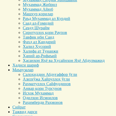
Муҳаммад Жибрил
Муҳаммад Айюб
Машҳур қорилар
Раъд Муҳаммад ал Курдий
Саад ал-Ғомидий
Саъуд Шурайм
Сиротуллоҳ қори Раупов
Тавфиқ ибн Саид
Фаҳд ал Кандарий
Халил Ҳусорий
Халифа ат Тунаижи
Ҳаний ар-Рифаъий
Ҳасанхон Яҳё ва Ҳусайнхон Яҳё Абдулмажид
Ҳадиси шариф
Маърузалар
Салоҳиддин Абдуғаффор ўғли
Азизхўжа Хайруллоҳ ўғли
Раҳматуллоҳ Сайфуддинов
Анвар қори Турсунов
Исҳоқ Муҳаммад
Одилхон Исмоилов
Раҳимберди Раҳмонов
Сийрат
Тажвид дарси