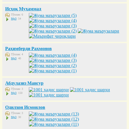
Исҳоқ Муҳаммад
Тўплам: 6
Mp3
: 54
Раҳимберди Раҳмонов
Тўплам: 4
Mp3
: 40
Абдулазиз Мансур
Тўплам: 3
Mp3
: 150
Одилхон Исмоилов
Тўплам: 3
Mp3
: 30