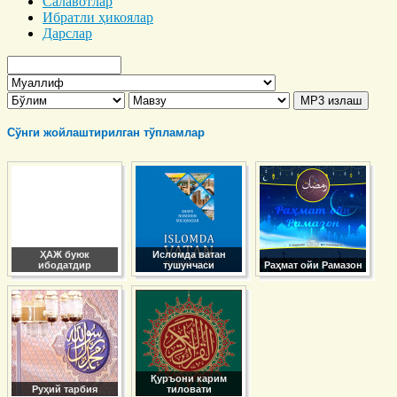
Салавотлар
Ибратли ҳикоялар
Дарслар
Сўнги жойлаштирилган тўпламлар
ҲАЖ буюк
Исломда ватан
ибодатдир
тушунчаси
Раҳмат ойи Рамазон
Қуръони карим
Руҳий тарбия
тиловати