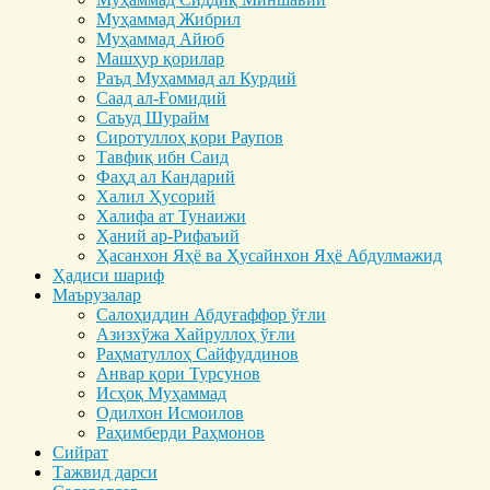
Муҳаммад Жибрил
Муҳаммад Айюб
Машҳур қорилар
Раъд Муҳаммад ал Курдий
Саад ал-Ғомидий
Саъуд Шурайм
Сиротуллоҳ қори Раупов
Тавфиқ ибн Саид
Фаҳд ал Кандарий
Халил Ҳусорий
Халифа ат Тунаижи
Ҳаний ар-Рифаъий
Ҳасанхон Яҳё ва Ҳусайнхон Яҳё Абдулмажид
Ҳадиси шариф
Маърузалар
Салоҳиддин Абдуғаффор ўғли
Азизхўжа Хайруллоҳ ўғли
Раҳматуллоҳ Сайфуддинов
Анвар қори Турсунов
Исҳоқ Муҳаммад
Одилхон Исмоилов
Раҳимберди Раҳмонов
Сийрат
Тажвид дарси