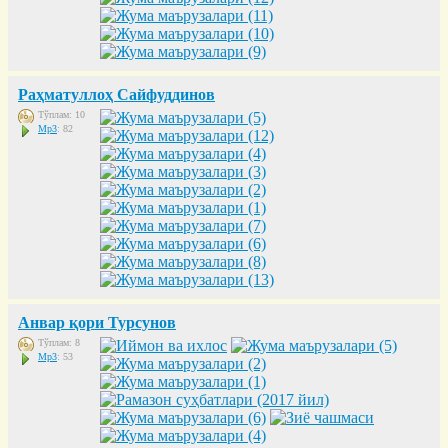
Раҳматуллоҳ Сайфуддинов
Тўплам: 10
Mp3
: 82
Анвар қори Турсунов
Тўплам: 8
Mp3
: 53