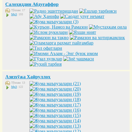
Салоҳиддин Абдуғаффор
Тўплам: 17
Mp3
: 193
Азизхўжа Хайруллоҳ
Тўплам: 13
Mp3
: 122