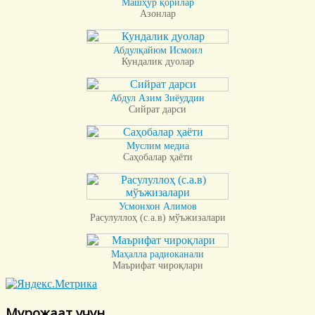
Машҳур қорилар
Азонлар
Абдулқайюм Исмоил
Кундалик дуолар
Абдул Азим Зиёуддин
Сийрат дарси
Муслим медиа
Саҳобалар ҳаёти
Усмонхон Алимов
Расулуллоҳ (с.а.в) мўъжизалари
Маҳалла радиоканали
Маърифат чироқлари
Мурожаат учун