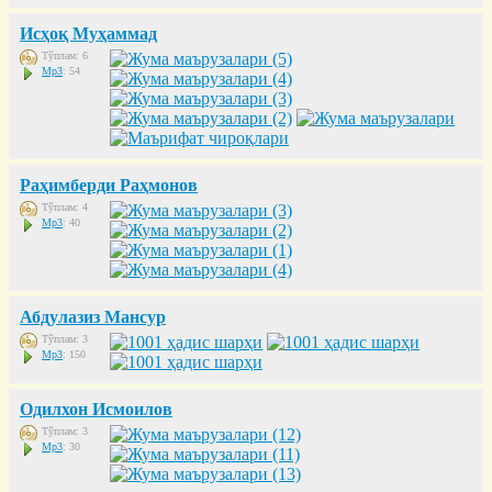
Исҳоқ Муҳаммад
Тўплам: 6
Mp3
: 54
Раҳимберди Раҳмонов
Тўплам: 4
Mp3
: 40
Абдулазиз Мансур
Тўплам: 3
Mp3
: 150
Одилхон Исмоилов
Тўплам: 3
Mp3
: 30