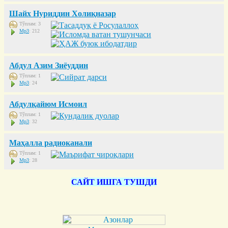
Шайх Нуриддин Холиқназар
Тўплам: 3
Mp3
: 212
Абдул Азим Зиёуддин
Тўплам: 1
Mp3
: 24
Абдулқайюм Исмоил
Тўплам: 1
Mp3
: 32
Маҳалла радиоканали
Тўплам: 1
Mp3
: 28
САЙТ ИШГА ТУШДИ