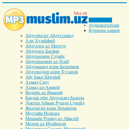
Бош саҳифа
Аудиокитоблар
Қуръони карим
Абдулбосит Абдуссомад
Али Ҳузайфий
Абдуллоҳ ал Матруд
Абдуллоҳ Басфар
Абдураҳмон Судайс
Абдурраҳмон ал-Усий
Абдурашид қори Баҳромов
Абдулқодир қори Ҳусанов
Абу Бакр Шатрий
Аҳмад Сауд
Аҳмад ал-Ажмий
Вадийъ ал Яманий
Бандар ибн Абдулазиз Балила
Доктор Айман Рушди Сувайд
Жаҳонгир қори Неъматов
Мустафо Исмоил
Мишари Рошид ал Афасий
Моҳир ал Муайқили
Муҳаммад Cиддиқ Миншавий