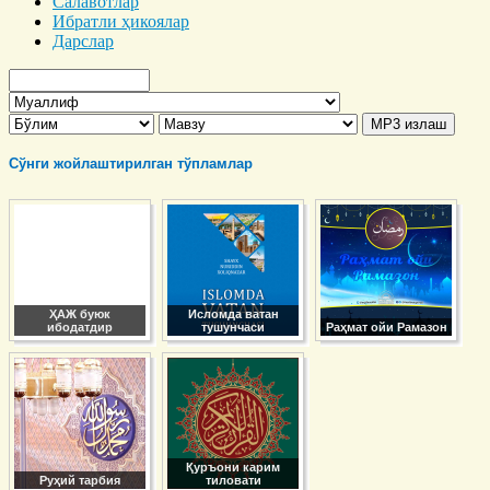
Салавотлар
Ибратли ҳикоялар
Дарслар
Сўнги жойлаштирилган тўпламлар
ҲАЖ буюк
Исломда ватан
ибодатдир
тушунчаси
Раҳмат ойи Рамазон
Қуръони карим
Руҳий тарбия
тиловати