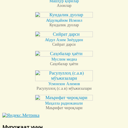
Машҳур қорилар
Азонлар
Абдулқайюм Исмоил
Кундалик дуолар
Абдул Азим Зиёуддин
Сийрат дарси
Муслим медиа
Саҳобалар ҳаёти
Усмонхон Алимов
Расулуллоҳ (с.а.в) мўъжизалари
Маҳалла радиоканали
Маърифат чироқлари
Мурожаат учун