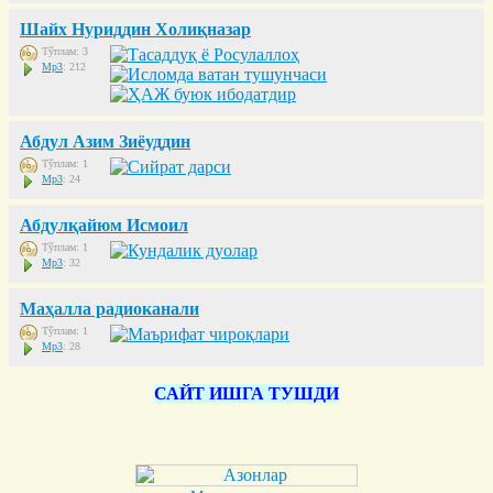
Шайх Нуриддин Холиқназар
Тўплам: 3
Mp3
: 212
Абдул Азим Зиёуддин
Тўплам: 1
Mp3
: 24
Абдулқайюм Исмоил
Тўплам: 1
Mp3
: 32
Маҳалла радиоканали
Тўплам: 1
Mp3
: 28
САЙТ ИШГА ТУШДИ