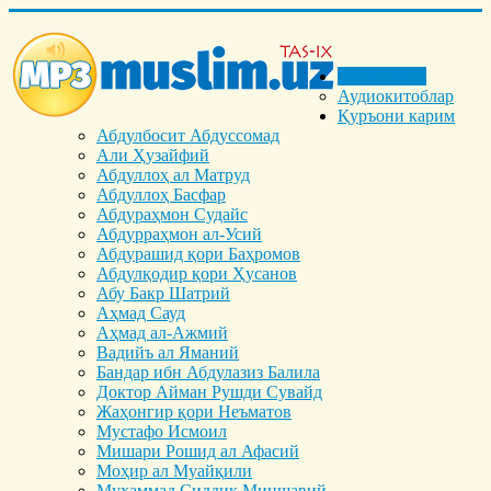
Бош саҳифа
Аудиокитоблар
Қуръони карим
Абдулбосит Абдуссомад
Али Ҳузайфий
Абдуллоҳ ал Матруд
Абдуллоҳ Басфар
Абдураҳмон Судайс
Абдурраҳмон ал-Усий
Абдурашид қори Баҳромов
Абдулқодир қори Ҳусанов
Абу Бакр Шатрий
Аҳмад Сауд
Аҳмад ал-Ажмий
Вадийъ ал Яманий
Бандар ибн Абдулазиз Балила
Доктор Айман Рушди Сувайд
Жаҳонгир қори Неъматов
Мустафо Исмоил
Мишари Рошид ал Афасий
Моҳир ал Муайқили
Муҳаммад Cиддиқ Миншавий