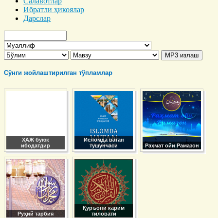
Салавотлар
Ибратли ҳикоялар
Дарслар
Сўнги жойлаштирилган тўпламлар
ҲАЖ буюк
Исломда ватан
ибодатдир
тушунчаси
Раҳмат ойи Рамазон
Қуръони карим
Руҳий тарбия
тиловати