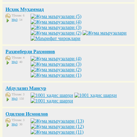
Исҳоқ Муҳаммад
Тўплам: 6
Mp3
: 54
Раҳимберди Раҳмонов
Тўплам: 4
Mp3
: 40
Абдулазиз Мансур
Тўплам: 3
Mp3
: 150
Одилхон Исмоилов
Тўплам: 3
Mp3
: 30