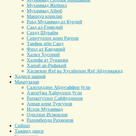
Муҳаммад Жибрил
Муҳаммад Айюб
Машҳур қорилар
Раъд Муҳаммад ал Курдий
Саад ал-Ғомидий
Саъуд Шурайм
Сиротуллоҳ қори Раупов
Тавфиқ ибн Саид
Фаҳд ал Кандарий
Халил Ҳусорий
Халифа ат Тунаижи
Ҳаний ар-Рифаъий
Ҳасанхон Яҳё ва Ҳусайнхон Яҳё Абдулмажид
Ҳадиси шариф
Маърузалар
Салоҳиддин Абдуғаффор ўғли
Азизхўжа Хайруллоҳ ўғли
Раҳматуллоҳ Сайфуддинов
Анвар қори Турсунов
Исҳоқ Муҳаммад
Одилхон Исмоилов
Раҳимберди Раҳмонов
Сийрат
Тажвид дарси