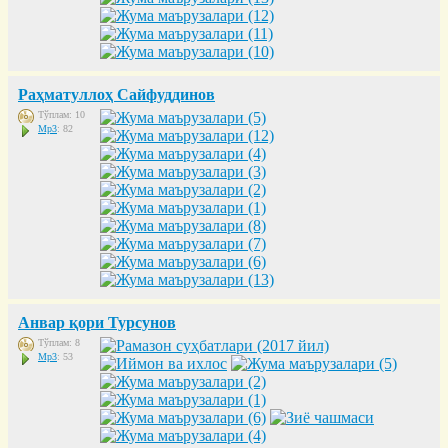
Раҳматуллоҳ Сайфуддинов
Тўплам: 10
Mp3
: 82
Анвар қори Турсунов
Тўплам: 8
Mp3
: 53