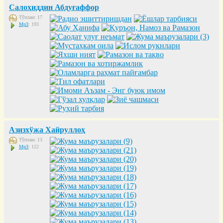
Салоҳиддин Абдуғаффор
Тўплам: 17
Mp3
: 193
Азизхўжа Хайруллоҳ
Тўплам: 13
Mp3
: 122