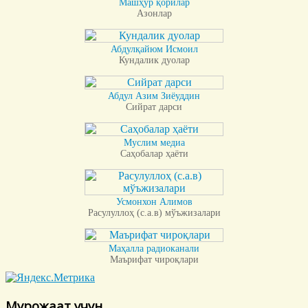
Машҳур қорилар
Азонлар
Абдулқайюм Исмоил
Кундалик дуолар
Абдул Азим Зиёуддин
Сийрат дарси
Муслим медиа
Саҳобалар ҳаёти
Усмонхон Алимов
Расулуллоҳ (с.а.в) мўъжизалари
Маҳалла радиоканали
Маърифат чироқлари
Мурожаат учун