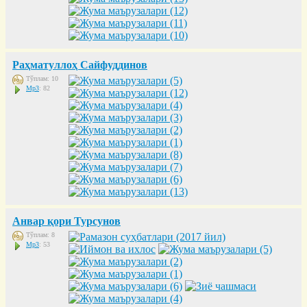
Раҳматуллоҳ Сайфуддинов
Тўплам: 10
Mp3
: 82
Анвар қори Турсунов
Тўплам: 8
Mp3
: 53