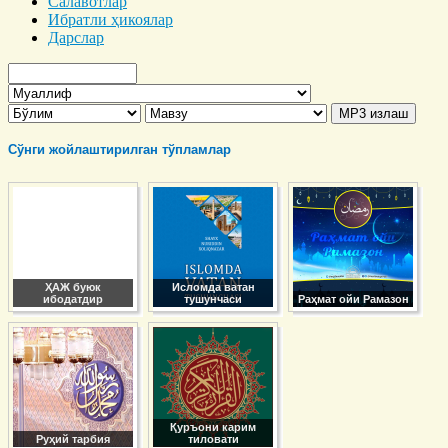
Салавотлар
Ибратли ҳикоялар
Дарслар
Сўнги жойлаштирилган тўпламлар
ҲАЖ буюк
Исломда ватан
ибодатдир
тушунчаси
Раҳмат ойи Рамазон
Қуръони карим
Руҳий тарбия
тиловати