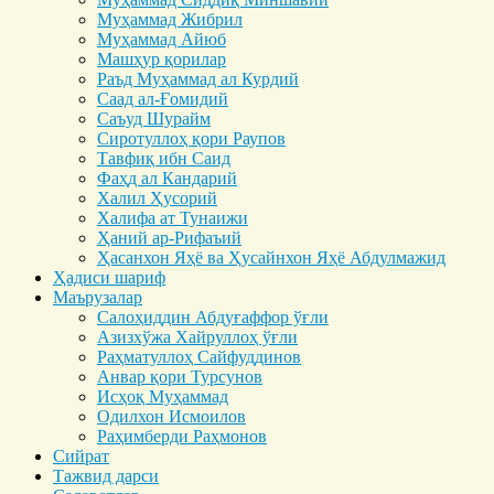
Муҳаммад Жибрил
Муҳаммад Айюб
Машҳур қорилар
Раъд Муҳаммад ал Курдий
Саад ал-Ғомидий
Саъуд Шурайм
Сиротуллоҳ қори Раупов
Тавфиқ ибн Саид
Фаҳд ал Кандарий
Халил Ҳусорий
Халифа ат Тунаижи
Ҳаний ар-Рифаъий
Ҳасанхон Яҳё ва Ҳусайнхон Яҳё Абдулмажид
Ҳадиси шариф
Маърузалар
Салоҳиддин Абдуғаффор ўғли
Азизхўжа Хайруллоҳ ўғли
Раҳматуллоҳ Сайфуддинов
Анвар қори Турсунов
Исҳоқ Муҳаммад
Одилхон Исмоилов
Раҳимберди Раҳмонов
Сийрат
Тажвид дарси