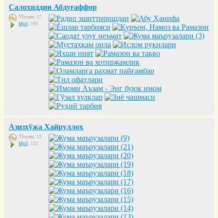
Салоҳиддин Абдуғаффор
Тўплам: 17
Mp3
: 193
Азизхўжа Хайруллоҳ
Тўплам: 13
Mp3
: 122