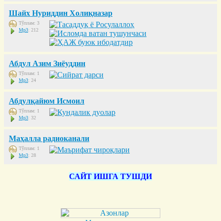
Шайх Нуриддин Холиқназар
Тўплам: 3
Mp3
: 212
Абдул Азим Зиёуддин
Тўплам: 1
Mp3
: 24
Абдулқайюм Исмоил
Тўплам: 1
Mp3
: 32
Маҳалла радиоканали
Тўплам: 1
Mp3
: 28
САЙТ ИШГА ТУШДИ