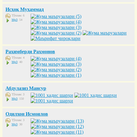
Исҳоқ Муҳаммад
Тўплам: 6
Mp3
: 54
Раҳимберди Раҳмонов
Тўплам: 4
Mp3
: 40
Абдулазиз Мансур
Тўплам: 3
Mp3
: 150
Одилхон Исмоилов
Тўплам: 3
Mp3
: 30