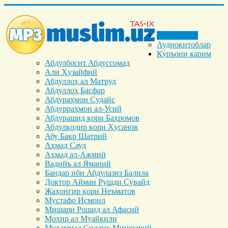
Бош саҳифа
Аудиокитоблар
Қуръони карим
Абдулбосит Абдуссомад
Али Ҳузайфий
Абдуллоҳ ал Матруд
Абдуллоҳ Басфар
Абдураҳмон Судайс
Абдурраҳмон ал-Усий
Абдурашид қори Баҳромов
Абдулқодир қори Ҳусанов
Абу Бакр Шатрий
Аҳмад Сауд
Аҳмад ал-Ажмий
Вадийъ ал Яманий
Бандар ибн Абдулазиз Балила
Доктор Айман Рушди Сувайд
Жаҳонгир қори Неъматов
Мустафо Исмоил
Мишари Рошид ал Афасий
Моҳир ал Муайқили
Муҳаммад Cиддиқ Миншавий