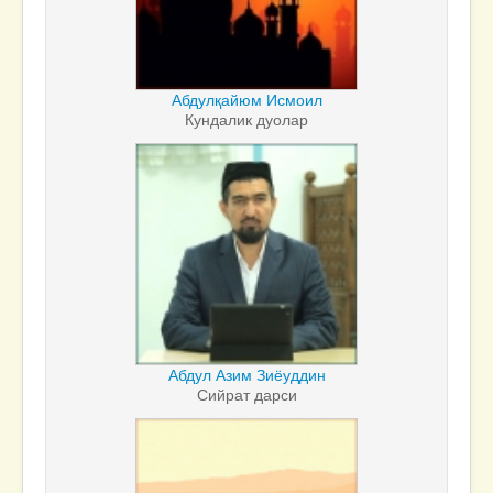
Абдулқайюм Исмоил
Кундалик дуолар
Абдул Азим Зиёуддин
Сийрат дарси