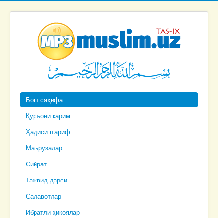
Бош саҳифа
Қуръони карим
Ҳадиси шариф
Маърузалар
Сийрат
Тажвид дарси
Салавотлар
Ибратли ҳикоялар