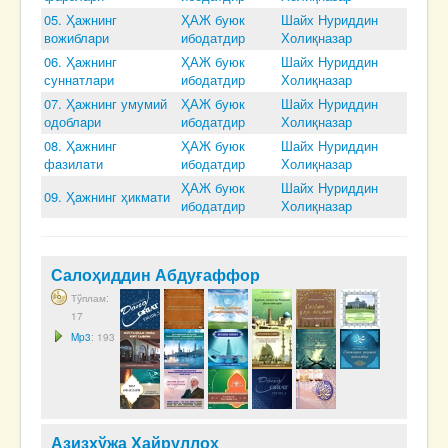
05. Ҳaжнинг
ҲАЖ буюк
Шайх Нуриддин
вожиблaри
ибодатдир
Холиқназар
06. Ҳaжнинг
ҲАЖ буюк
Шайх Нуриддин
суннaтлaри
ибодатдир
Холиқназар
07. Ҳaжнинг умумий
ҲАЖ буюк
Шайх Нуриддин
одоблaри
ибодатдир
Холиқназар
08. Ҳaжнинг
ҲАЖ буюк
Шайх Нуриддин
фaзилaти
ибодатдир
Холиқназар
ҲАЖ буюк
Шайх Нуриддин
09. Ҳaжнинг ҳикмaти
ибодатдир
Холиқназар
Салоҳиддин Абдуғаффор
Тўплам:
17
Mp3
: 193
Азизхўжа Хайруллоҳ