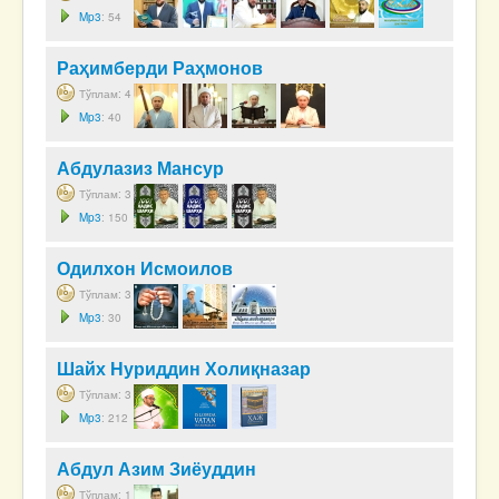
Mp3
: 54
Раҳимберди Раҳмонов
Тўплам: 4
Mp3
: 40
Абдулазиз Мансур
Тўплам: 3
Mp3
: 150
Одилхон Исмоилов
Тўплам: 3
Mp3
: 30
Шайх Нуриддин Холиқназар
Тўплам: 3
Mp3
: 212
Абдул Азим Зиёуддин
Тўплам: 1