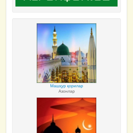
Машҳур қорилар
Азонлар