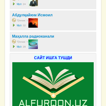
Mp3
: 24
Абдулқайюм Исмоил
Тўплам: 1
Mp3
: 32
Маҳалла радиоканали
Тўплам: 1
Mp3
: 28
САЙТ ИШГА ТУШДИ