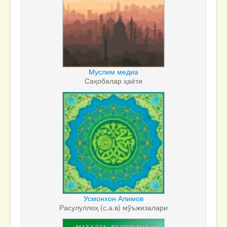
Муслим медиа
Саҳобалар ҳаёти
Усмонхон Алимов
Расулуллоҳ (с.а.в) мўъжизалари