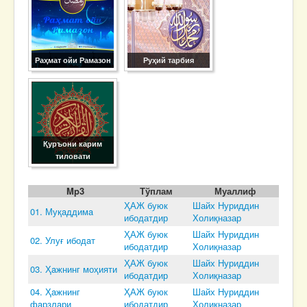
Раҳмат ойи Рамазон
Руҳий тарбия
Қуръони карим
тиловати
Mp3
Тўплам
Муаллиф
ҲАЖ буюк
Шайх Нуриддин
01. Муқaддимa
ибодатдир
Холиқназар
ҲАЖ буюк
Шайх Нуриддин
02. Улуғ ибодaт
ибодатдир
Холиқназар
ҲАЖ буюк
Шайх Нуриддин
03. Ҳaжнинг моҳияти
ибодатдир
Холиқназар
04. Ҳaжнинг
ҲАЖ буюк
Шайх Нуриддин
фaрзлaри
ибодатдир
Холиқназар