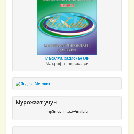
Маҳалла радиоканали
Маърифат чироқлари
Мурожаат учун
mp3muslim.uz@mail.ru