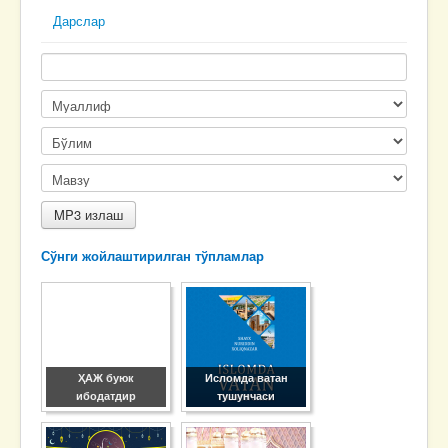
Дарслар
Сўнги жойлаштирилган тўпламлар
ҲАЖ буюк
Исломда ватан
ибодатдир
тушунчаси