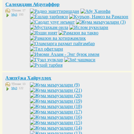
Салоҳиддин Абдуғаффор
Тўплам: 17
Mp3
: 193
Азизхўжа Хайруллоҳ
Тўплам: 13
Mp3
: 122