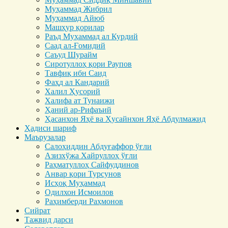
Муҳаммад Жибрил
Муҳаммад Айюб
Машҳур қорилар
Раъд Муҳаммад ал Курдий
Саад ал-Ғомидий
Саъуд Шурайм
Сиротуллоҳ қори Раупов
Тавфиқ ибн Саид
Фаҳд ал Кандарий
Халил Ҳусорий
Халифа ат Тунаижи
Ҳаний ар-Рифаъий
Ҳасанхон Яҳё ва Ҳусайнхон Яҳё Абдулмажид
Ҳадиси шариф
Маърузалар
Салоҳиддин Абдуғаффор ўғли
Азизхўжа Хайруллоҳ ўғли
Раҳматуллоҳ Сайфуддинов
Анвар қори Турсунов
Исҳоқ Муҳаммад
Одилхон Исмоилов
Раҳимберди Раҳмонов
Сийрат
Тажвид дарси