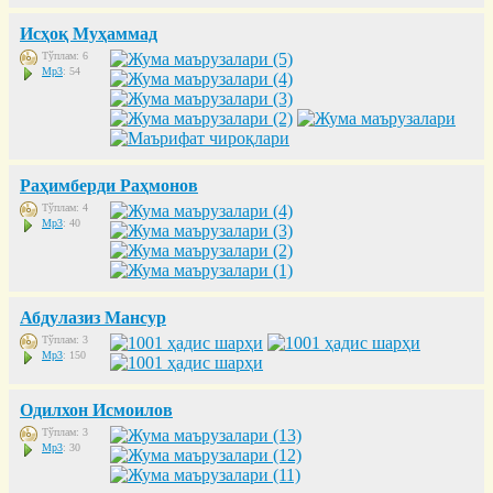
Исҳоқ Муҳаммад
Тўплам: 6
Mp3
: 54
Раҳимберди Раҳмонов
Тўплам: 4
Mp3
: 40
Абдулазиз Мансур
Тўплам: 3
Mp3
: 150
Одилхон Исмоилов
Тўплам: 3
Mp3
: 30