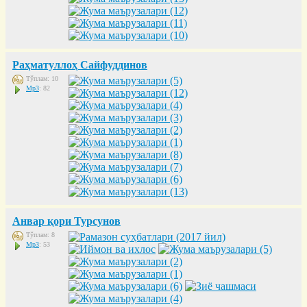
Раҳматуллоҳ Сайфуддинов
Тўплам: 10
Mp3
: 82
Анвар қори Турсунов
Тўплам: 8
Mp3
: 53