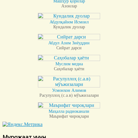
Машҳур қорилар
Азонлар
Абдулқайюм Исмоил
Кундалик дуолар
Абдул Азим Зиёуддин
Сийрат дарси
Муслим медиа
Саҳобалар ҳаёти
Усмонхон Алимов
Расулуллоҳ (с.а.в) мўъжизалари
Маҳалла радиоканали
Маърифат чироқлари
Мурожаат учун