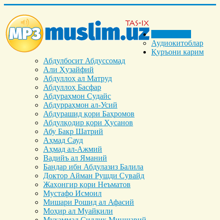
Бош саҳифа
Аудиокитоблар
Қуръони карим
Абдулбосит Абдуссомад
Али Ҳузайфий
Абдуллоҳ ал Матруд
Абдуллоҳ Басфар
Абдураҳмон Судайс
Абдурраҳмон ал-Усий
Абдурашид қори Баҳромов
Абдулқодир қори Ҳусанов
Абу Бакр Шатрий
Аҳмад Сауд
Аҳмад ал-Ажмий
Вадийъ ал Яманий
Бандар ибн Абдулазиз Балила
Доктор Айман Рушди Сувайд
Жаҳонгир қори Неъматов
Мустафо Исмоил
Мишари Рошид ал Афасий
Моҳир ал Муайқили
Муҳаммад Cиддиқ Миншавий