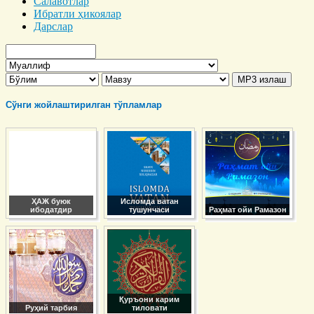
Салавотлар
Ибратли ҳикоялар
Дарслар
Сўнги жойлаштирилган тўпламлар
ҲАЖ буюк
Исломда ватан
ибодатдир
тушунчаси
Раҳмат ойи Рамазон
Қуръони карим
Руҳий тарбия
тиловати