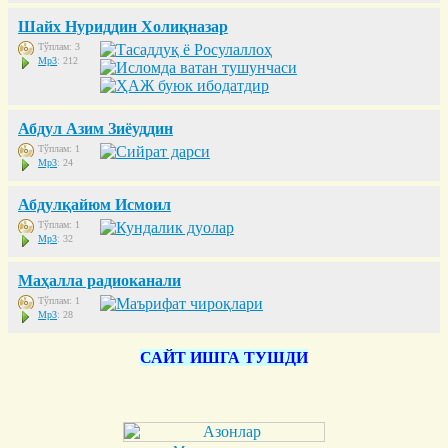
Шайх Нуриддин Холиқназар
Тўплам: 3
Mp3
: 212
Абдул Азим Зиёуддин
Тўплам: 1
Mp3
: 24
Абдулқайюм Исмоил
Тўплам: 1
Mp3
: 32
Маҳалла радиоканали
Тўплам: 1
Mp3
: 28
САЙТ ИШГА ТУШДИ