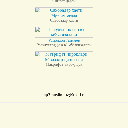
Сийрат дарси
Муслим медиа
Саҳобалар ҳаёти
Усмонхон Алимов
Расулуллоҳ (с.а.в) мўъжизалари
Маҳалла радиоканали
Маърифат чироқлари
mp3muslim.uz@mail.ru