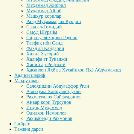
Муҳаммад Жибрил
Муҳаммад Айюб
Машҳур қорилар
Раъд Муҳаммад ал Курдий
Саад ал-Ғомидий
Саъуд Шурайм
Сиротуллоҳ қори Раупов
Тавфиқ ибн Саид
Фаҳд ал Кандарий
Халил Ҳусорий
Халифа ат Тунаижи
Ҳаний ар-Рифаъий
Ҳасанхон Яҳё ва Ҳусайнхон Яҳё Абдулмажид
Ҳадиси шариф
Маърузалар
Салоҳиддин Абдуғаффор ўғли
Азизхўжа Хайруллоҳ ўғли
Раҳматуллоҳ Сайфуддинов
Анвар қори Турсунов
Исҳоқ Муҳаммад
Одилхон Исмоилов
Раҳимберди Раҳмонов
Сийрат
Тажвид дарси