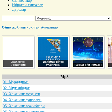
Салавотлар
Ибратли ҳикоялар
Дарслар
Сўнги жойлаштирилган тўпламлар
ҲАЖ буюк
Исломда ватан
ибодатдир
тушунчаси
Раҳмат ойи Рамазон
Mp3
01. Муқaддимa
02. Улуғ ибодaт
03. Ҳaжнинг моҳияти
04. Ҳaжнинг фaрзлaри
05. Ҳaжнинг вожиблaри
06. Ҳaжнинг суннaтлaри