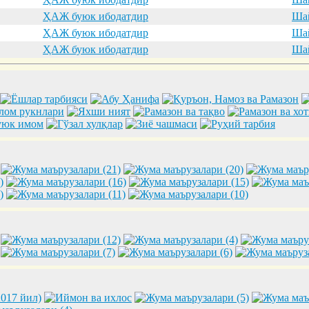
ҲАЖ буюк ибодатдир
Шай
ҲАЖ буюк ибодатдир
Шай
ҲАЖ буюк ибодатдир
Шай