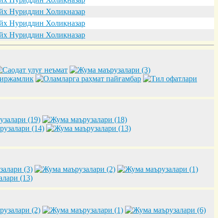
х Нуриддин Холиқназар
х Нуриддин Холиқназар
х Нуриддин Холиқназар