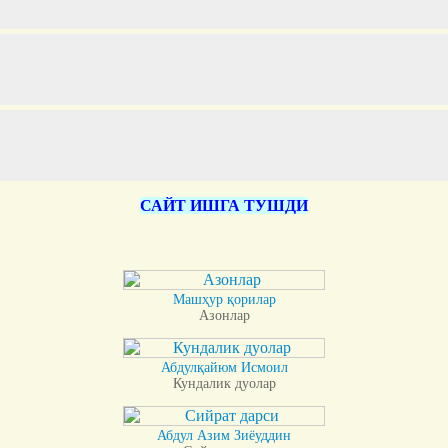
САЙТ ИШГА ТУШДИ
Машҳур қорилар
Азонлар
Абдулқайюм Исмоил
Кундалик дуолар
Абдул Азим Зиёуддин