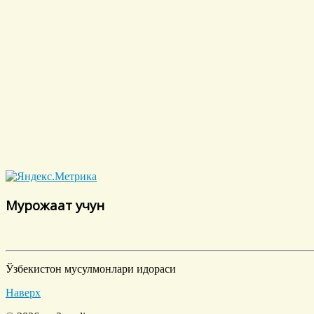
Мурожаат учун
Ўзбекистон мусулмонлари идораси
Наверх