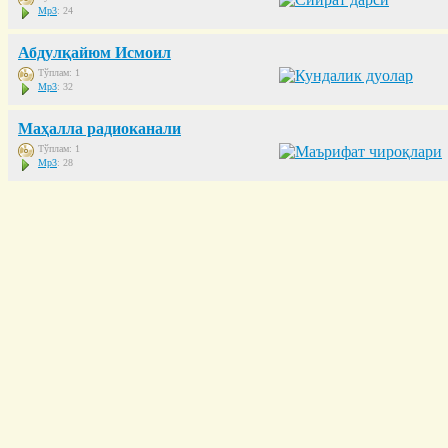
Mp3
: 24
Абдулқайюм Исмоил
Тўплам: 1
Mp3
: 32
Маҳалла радиоканали
Тўплам: 1
Mp3
: 28