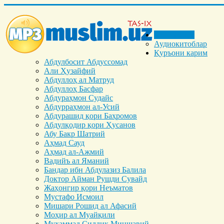
Бош саҳифа
Аудиокитоблар
Қуръони карим
Абдулбосит Абдуссомад
Али Ҳузайфий
Абдуллоҳ ал Матруд
Абдуллоҳ Басфар
Абдураҳмон Судайс
Абдурраҳмон ал-Усий
Абдурашид қори Баҳромов
Абдулқодир қори Ҳусанов
Абу Бакр Шатрий
Аҳмад Сауд
Аҳмад ал-Ажмий
Вадийъ ал Яманий
Бандар ибн Абдулазиз Балила
Доктор Айман Рушди Сувайд
Жаҳонгир қори Неъматов
Мустафо Исмоил
Мишари Рошид ал Афасий
Моҳир ал Муайқили
Муҳаммад Cиддиқ Миншавий