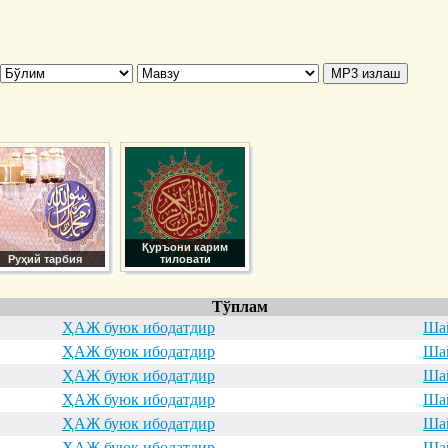
Қуръони карим
Руҳий тарбия
тиловати
Тўплам
ҲАЖ буюк ибодатдир
Шай
ҲАЖ буюк ибодатдир
Шай
ҲАЖ буюк ибодатдир
Шай
ҲАЖ буюк ибодатдир
Шай
ҲАЖ буюк ибодатдир
Шай
ҲАЖ буюк ибодатдир
Шай