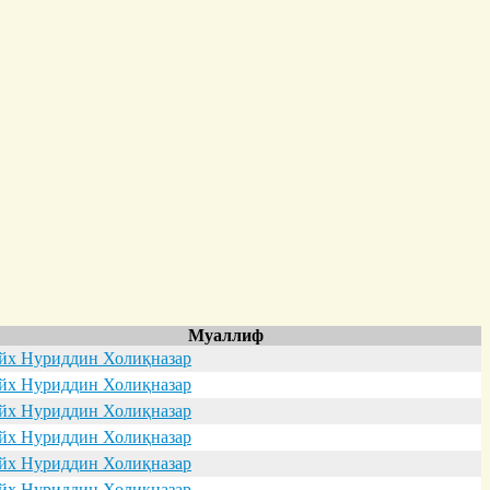
Муаллиф
х Нуриддин Холиқназар
х Нуриддин Холиқназар
х Нуриддин Холиқназар
х Нуриддин Холиқназар
х Нуриддин Холиқназар
х Нуриддин Холиқназар