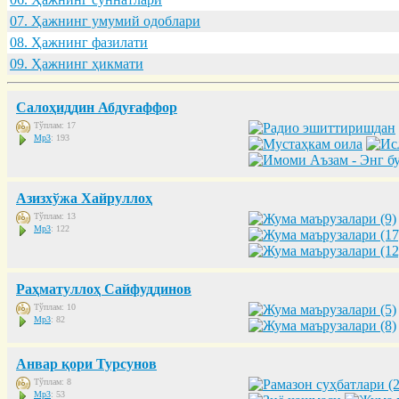
07. Ҳaжнинг умумий одоблaри
08. Ҳaжнинг фaзилaти
09. Ҳaжнинг ҳикмaти
Салоҳиддин Абдуғаффор
Тўплам: 17
Mp3
: 193
Азизхўжа Хайруллоҳ
Тўплам: 13
Mp3
: 122
Раҳматуллоҳ Сайфуддинов
Тўплам: 10
Mp3
: 82
Анвар қори Турсунов
Тўплам: 8
Mp3
: 53