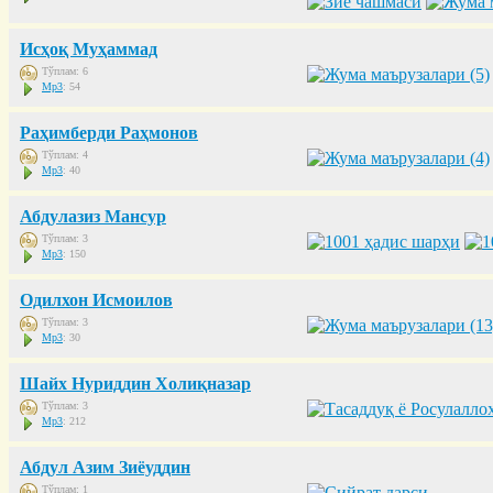
Исҳоқ Муҳаммад
Тўплам: 6
Mp3
: 54
Раҳимберди Раҳмонов
Тўплам: 4
Mp3
: 40
Абдулазиз Мансур
Тўплам: 3
Mp3
: 150
Одилхон Исмоилов
Тўплам: 3
Mp3
: 30
Шайх Нуриддин Холиқназар
Тўплам: 3
Mp3
: 212
Абдул Азим Зиёуддин
Тўплам: 1