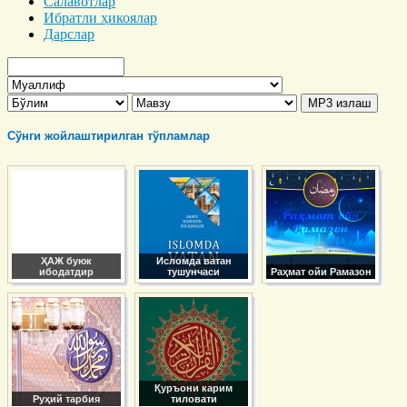
Салавотлар
Ибратли ҳикоялар
Дарслар
Сўнги жойлаштирилган тўпламлар
ҲАЖ буюк
Исломда ватан
ибодатдир
тушунчаси
Раҳмат ойи Рамазон
Қуръони карим
Руҳий тарбия
тиловати