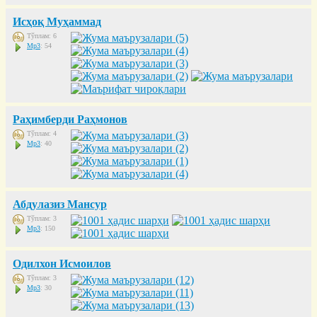
Исҳоқ Муҳаммад
Тўплам: 6
Mp3
: 54
Раҳимберди Раҳмонов
Тўплам: 4
Mp3
: 40
Абдулазиз Мансур
Тўплам: 3
Mp3
: 150
Одилхон Исмоилов
Тўплам: 3
Mp3
: 30