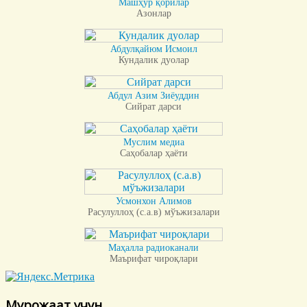
Машҳур қорилар
Азонлар
Абдулқайюм Исмоил
Кундалик дуолар
Абдул Азим Зиёуддин
Сийрат дарси
Муслим медиа
Саҳобалар ҳаёти
Усмонхон Алимов
Расулуллоҳ (с.а.в) мўъжизалари
Маҳалла радиоканали
Маърифат чироқлари
Мурожаат учун