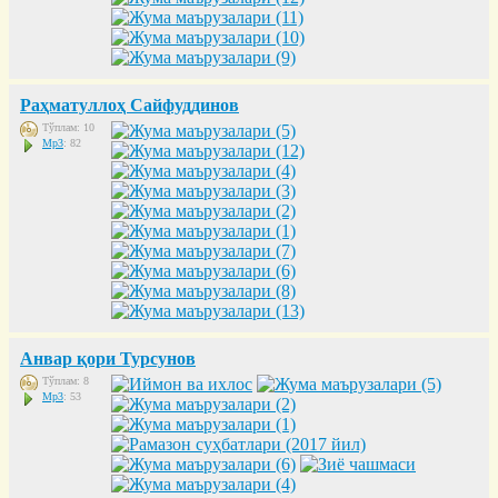
Раҳматуллоҳ Сайфуддинов
Тўплам: 10
Mp3
: 82
Анвар қори Турсунов
Тўплам: 8
Mp3
: 53