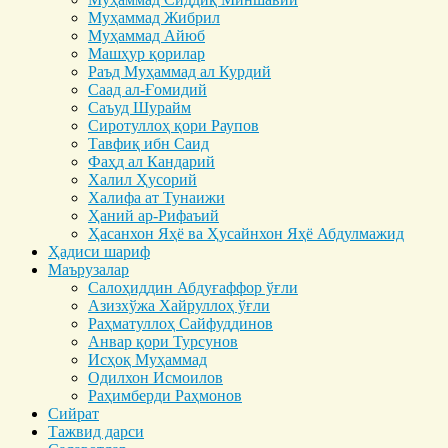
Муҳаммад Жибрил
Муҳаммад Айюб
Машҳур қорилар
Раъд Муҳаммад ал Курдий
Саад ал-Ғомидий
Саъуд Шурайм
Сиротуллоҳ қори Раупов
Тавфиқ ибн Саид
Фаҳд ал Кандарий
Халил Ҳусорий
Халифа ат Тунаижи
Ҳаний ар-Рифаъий
Ҳасанхон Яҳё ва Ҳусайнхон Яҳё Абдулмажид
Ҳадиси шариф
Маърузалар
Салоҳиддин Абдуғаффор ўғли
Азизхўжа Хайруллоҳ ўғли
Раҳматуллоҳ Сайфуддинов
Анвар қори Турсунов
Исҳоқ Муҳаммад
Одилхон Исмоилов
Раҳимберди Раҳмонов
Сийрат
Тажвид дарси