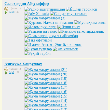
Салоҳиддин Абдуғаффор
Тўплам: 17
Mp3
: 193
Азизхўжа Хайруллоҳ
Тўплам: 13
Mp3
: 122