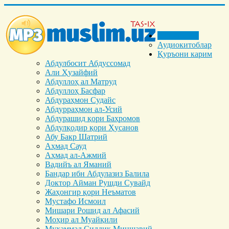
Бош саҳифа
Аудиокитоблар
Қуръони карим
Абдулбосит Абдуссомад
Али Ҳузайфий
Абдуллоҳ ал Матруд
Абдуллоҳ Басфар
Абдураҳмон Судайс
Абдурраҳмон ал-Усий
Абдурашид қори Баҳромов
Абдулқодир қори Ҳусанов
Абу Бакр Шатрий
Аҳмад Сауд
Аҳмад ал-Ажмий
Вадийъ ал Яманий
Бандар ибн Абдулазиз Балила
Доктор Айман Рушди Сувайд
Жаҳонгир қори Неъматов
Мустафо Исмоил
Мишари Рошид ал Афасий
Моҳир ал Муайқили
Муҳаммад Cиддиқ Миншавий