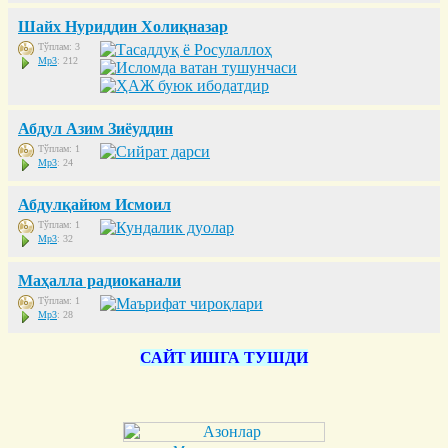
Шайх Нуриддин Холиқназар
Тўплам: 3
Mp3
: 212
Абдул Азим Зиёуддин
Тўплам: 1
Mp3
: 24
Абдулқайюм Исмоил
Тўплам: 1
Mp3
: 32
Маҳалла радиоканали
Тўплам: 1
Mp3
: 28
САЙТ ИШГА ТУШДИ