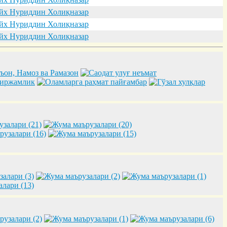
х Нуриддин Холиқназар
х Нуриддин Холиқназар
х Нуриддин Холиқназар