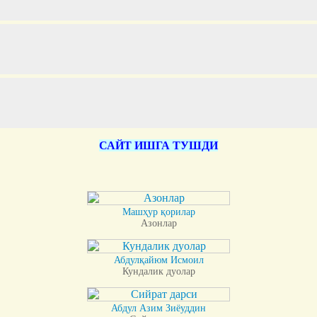
САЙТ ИШГА ТУШДИ
Машҳур қорилар
Азонлар
Абдулқайюм Исмоил
Кундалик дуолар
Абдул Азим Зиёуддин