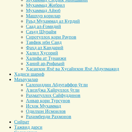
Муҳаммад Жибрил
Муҳаммад Айюб
Машҳур қорилар
Раъд Муҳаммад ал Курдий
Саад ал-Ғомидий
Саъуд Шурайм
Сиротуллоҳ қори Раупов
Тавфиқ ибн Саид
Фаҳд ал Кандарий
Халил Ҳусорий
Халифа ат Тунаижи
Ҳаний ар-Рифаъий
Ҳасанхон Яҳё ва Ҳусайнхон Яҳё Абдулмажид
Ҳадиси шариф
Маърузалар
Салоҳиддин Абдуғаффор ўғли
Азизхўжа Хайруллоҳ ўғли
Раҳматуллоҳ Сайфуддинов
Анвар қори Турсунов
Исҳоқ Муҳаммад
Одилхон Исмоилов
Раҳимберди Раҳмонов
Сийрат
Тажвид дарси