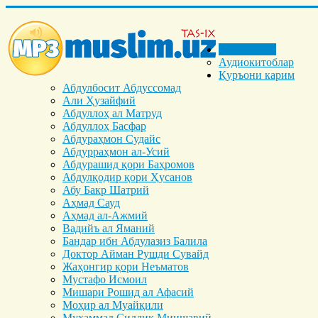
Бош саҳифа
Аудиокитоблар
Қуръони карим
Абдулбосит Абдуссомад
Али Ҳузайфий
Абдуллоҳ ал Матруд
Абдуллоҳ Басфар
Абдураҳмон Судайс
Абдурраҳмон ал-Усий
Абдурашид қори Баҳромов
Абдулқодир қори Ҳусанов
Абу Бакр Шатрий
Аҳмад Сауд
Аҳмад ал-Ажмий
Вадийъ ал Яманий
Бандар ибн Абдулазиз Балила
Доктор Айман Рушди Сувайд
Жаҳонгир қори Неъматов
Мустафо Исмоил
Мишари Рошид ал Афасий
Моҳир ал Муайқили
Муҳаммад Cиддиқ Миншавий