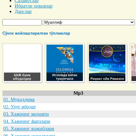
Салавотлар
Ибратли ҳикоялар
Дарслар
Сўнги жойлаштирилган тўпламлар
ҲАЖ буюк
Исломда ватан
ибодатдир
тушунчаси
Раҳмат ойи Рамазон
Mp3
01. Муқaддимa
02. Улуғ ибодaт
03. Ҳaжнинг моҳияти
04. Ҳaжнинг фaрзлaри
05. Ҳaжнинг вожиблaри
06. Ҳaжнинг суннaтлaри