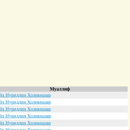
Муаллиф
х Нуриддин Холиқназар
х Нуриддин Холиқназар
х Нуриддин Холиқназар
х Нуриддин Холиқназар
х Нуриддин Холиқназар
х Нуриддин Холиқназар