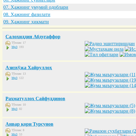
07. Ҳaжнинг умумий одоблaри
08. Ҳaжнинг фaзилaти
09. Ҳaжнинг ҳикмaти
Салоҳиддин Абдуғаффор
Тўплам: 17
Mp3
: 193
Азизхўжа Хайруллоҳ
Тўплам: 13
Mp3
: 122
Раҳматуллоҳ Сайфуддинов
Тўплам: 10
Mp3
: 82
Анвар қори Турсунов
Тўплам: 8
Mp3
: 53