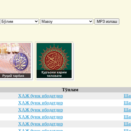
Қуръони карим
Руҳий тарбия
тиловати
Тўплам
ҲАЖ буюк ибодатдир
Шай
ҲАЖ буюк ибодатдир
Шай
ҲАЖ буюк ибодатдир
Шай
ҲАЖ буюк ибодатдир
Шай
ҲАЖ буюк ибодатдир
Шай
ҲАЖ буюк ибодатдир
Шай