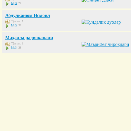
Mp3
: 24
Абдулқайюм Исмоил
Тўплам: 1
Mp3
: 32
Маҳалла радиоканали
Тўплам: 1
Mp3
: 28