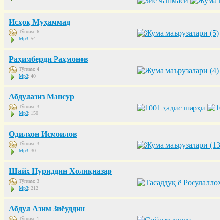
Исҳоқ Муҳаммад
Тўплам: 6
Mp3
: 54
Раҳимберди Раҳмонов
Тўплам: 4
Mp3
: 40
Абдулазиз Мансур
Тўплам: 3
Mp3
: 150
Одилхон Исмоилов
Тўплам: 3
Mp3
: 30
Шайх Нуриддин Холиқназар
Тўплам: 3
Mp3
: 212
Абдул Азим Зиёуддин
Тўплам: 1