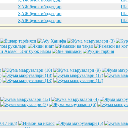
ҲАЖ буюк ибодатдир
Шай
ҲАЖ буюк ибодатдир
Шай
ҲАЖ буюк ибодатдир
Шай