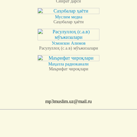
Сийрат дарси
Муслим медиа
Саҳобалар ҳаёти
Усмонхон Алимов
Расулуллоҳ (с.а.в) мўъжизалари
Маҳалла радиоканали
Маърифат чироқлари
mp3muslim.uz@mail.ru