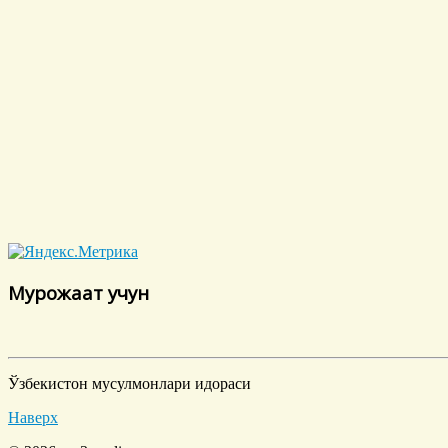
Мурожаат учун
Ўзбекистон мусулмонлари идораси
Наверх