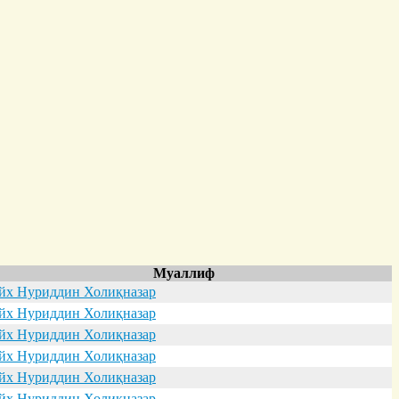
Муаллиф
х Нуриддин Холиқназар
х Нуриддин Холиқназар
х Нуриддин Холиқназар
х Нуриддин Холиқназар
х Нуриддин Холиқназар
х Нуриддин Холиқназар