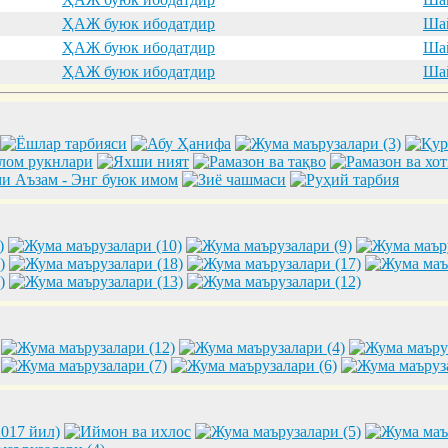
ҲАЖ буюк ибодатдир
Шай
ҲАЖ буюк ибодатдир
Шай
ҲАЖ буюк ибодатдир
Шай