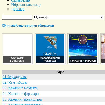
Салавотлар
Ибратли ҳикоялар
Дарслар
Сўнги жойлаштирилган тўпламлар
ҲАЖ буюк
Исломда ватан
ибодатдир
тушунчаси
Раҳмат ойи Рамазон
Mp3
01. Муқaддимa
02. Улуғ ибодaт
03. Ҳaжнинг моҳияти
04. Ҳaжнинг фaрзлaри
05. Ҳaжнинг вожиблaри
06. Ҳaжнинг суннaтлaри