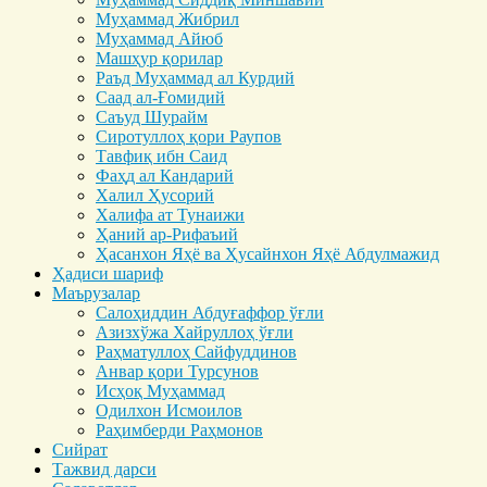
Муҳаммад Жибрил
Муҳаммад Айюб
Машҳур қорилар
Раъд Муҳаммад ал Курдий
Саад ал-Ғомидий
Саъуд Шурайм
Сиротуллоҳ қори Раупов
Тавфиқ ибн Саид
Фаҳд ал Кандарий
Халил Ҳусорий
Халифа ат Тунаижи
Ҳаний ар-Рифаъий
Ҳасанхон Яҳё ва Ҳусайнхон Яҳё Абдулмажид
Ҳадиси шариф
Маърузалар
Салоҳиддин Абдуғаффор ўғли
Азизхўжа Хайруллоҳ ўғли
Раҳматуллоҳ Сайфуддинов
Анвар қори Турсунов
Исҳоқ Муҳаммад
Одилхон Исмоилов
Раҳимберди Раҳмонов
Сийрат
Тажвид дарси