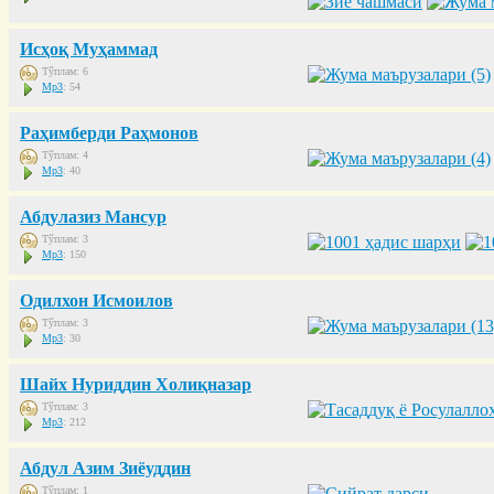
Исҳоқ Муҳаммад
Тўплам: 6
Mp3
: 54
Раҳимберди Раҳмонов
Тўплам: 4
Mp3
: 40
Абдулазиз Мансур
Тўплам: 3
Mp3
: 150
Одилхон Исмоилов
Тўплам: 3
Mp3
: 30
Шайх Нуриддин Холиқназар
Тўплам: 3
Mp3
: 212
Абдул Азим Зиёуддин
Тўплам: 1