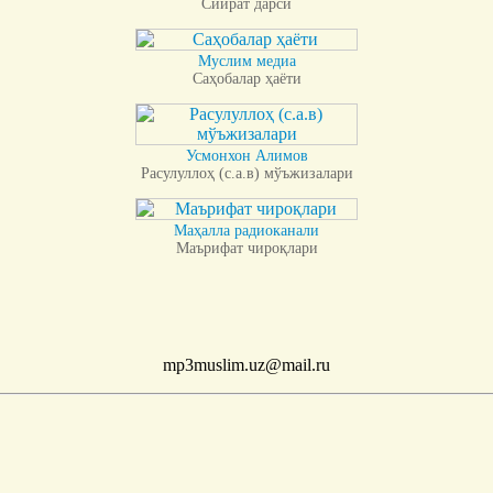
Сийрат дарси
Муслим медиа
Саҳобалар ҳаёти
Усмонхон Алимов
Расулуллоҳ (с.а.в) мўъжизалари
Маҳалла радиоканали
Маърифат чироқлари
mp3muslim.uz@mail.ru