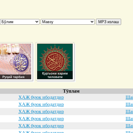
Қуръони карим
Руҳий тарбия
тиловати
Тўплам
ҲАЖ буюк ибодатдир
Шай
ҲАЖ буюк ибодатдир
Шай
ҲАЖ буюк ибодатдир
Шай
ҲАЖ буюк ибодатдир
Шай
ҲАЖ буюк ибодатдир
Шай
ҲАЖ буюк ибодатдир
Шай