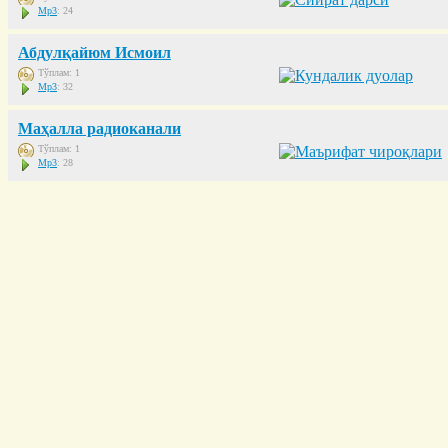
Mp3
: 24
Абдулқайюм Исмоил
Тўплам: 1
Mp3
: 32
Маҳалла радиоканали
Тўплам: 1
Mp3
: 28