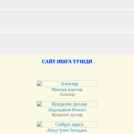
САЙТ ИШГА ТУШДИ
Машҳур қорилар
Азонлар
Абдулқайюм Исмоил
Кундалик дуолар
Абдул Азим Зиёуддин