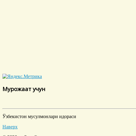
Мурожаат учун
Ўзбекистон мусулмонлари идораси
Наверх