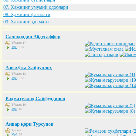
07. Ҳaжнинг умумий одоблaри
08. Ҳaжнинг фaзилaти
09. Ҳaжнинг ҳикмaти
Салоҳиддин Абдуғаффор
Тўплам: 17
Mp3
: 193
Азизхўжа Хайруллоҳ
Тўплам: 13
Mp3
: 122
Раҳматуллоҳ Сайфуддинов
Тўплам: 10
Mp3
: 82
Анвар қори Турсунов
Тўплам: 8
Mp3
: 53