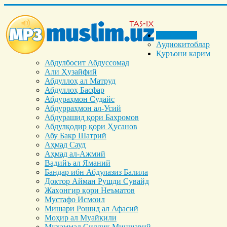
Бош саҳифа
Аудиокитоблар
Қуръони карим
Абдулбосит Абдуссомад
Али Ҳузайфий
Абдуллоҳ ал Матруд
Абдуллоҳ Басфар
Абдураҳмон Судайс
Абдурраҳмон ал-Усий
Абдурашид қори Баҳромов
Абдулқодир қори Ҳусанов
Абу Бакр Шатрий
Аҳмад Сауд
Аҳмад ал-Ажмий
Вадийъ ал Яманий
Бандар ибн Абдулазиз Балила
Доктор Айман Рушди Сувайд
Жаҳонгир қори Неъматов
Мустафо Исмоил
Мишари Рошид ал Афасий
Моҳир ал Муайқили
Муҳаммад Cиддиқ Миншавий