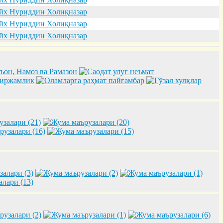
х Нуриддин Холиқназар
х Нуриддин Холиқназар
х Нуриддин Холиқназар