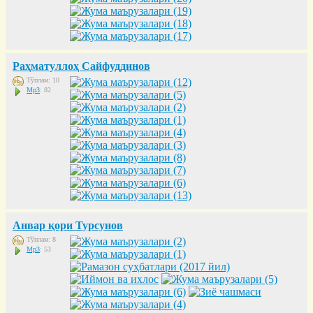
Раҳматуллоҳ Сайфуддинов
Тўплам: 10
Mp3
: 82
Анвар қори Турсунов
Тўплам: 8
Mp3
: 53