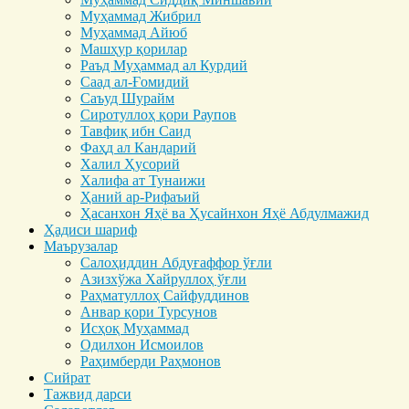
Муҳаммад Жибрил
Муҳаммад Айюб
Машҳур қорилар
Раъд Муҳаммад ал Курдий
Саад ал-Ғомидий
Саъуд Шурайм
Сиротуллоҳ қори Раупов
Тавфиқ ибн Саид
Фаҳд ал Кандарий
Халил Ҳусорий
Халифа ат Тунаижи
Ҳаний ар-Рифаъий
Ҳасанхон Яҳё ва Ҳусайнхон Яҳё Абдулмажид
Ҳадиси шариф
Маърузалар
Салоҳиддин Абдуғаффор ўғли
Азизхўжа Хайруллоҳ ўғли
Раҳматуллоҳ Сайфуддинов
Анвар қори Турсунов
Исҳоқ Муҳаммад
Одилхон Исмоилов
Раҳимберди Раҳмонов
Сийрат
Тажвид дарси