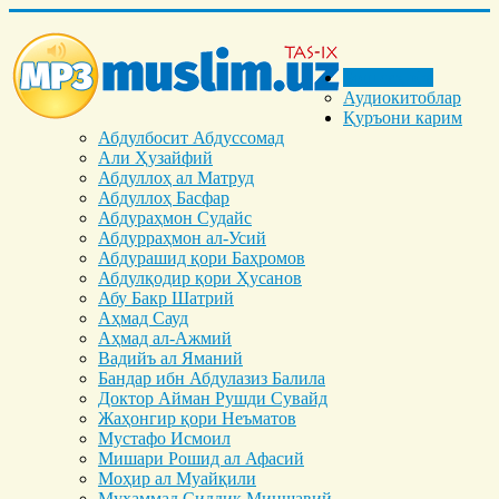
Бош саҳифа
Аудиокитоблар
Қуръони карим
Абдулбосит Абдуссомад
Али Ҳузайфий
Абдуллоҳ ал Матруд
Абдуллоҳ Басфар
Абдураҳмон Судайс
Абдурраҳмон ал-Усий
Абдурашид қори Баҳромов
Абдулқодир қори Ҳусанов
Абу Бакр Шатрий
Аҳмад Сауд
Аҳмад ал-Ажмий
Вадийъ ал Яманий
Бандар ибн Абдулазиз Балила
Доктор Айман Рушди Сувайд
Жаҳонгир қори Неъматов
Мустафо Исмоил
Мишари Рошид ал Афасий
Моҳир ал Муайқили
Муҳаммад Cиддиқ Миншавий