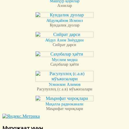
Машҳур қорилар
Азонлар
Абдулқайюм Исмоил
Кундалик дуолар
Абдул Азим Зиёуддин
Сийрат дарси
Муслим медиа
Саҳобалар ҳаёти
Усмонхон Алимов
Расулуллоҳ (с.а.в) мўъжизалари
Маҳалла радиоканали
Маърифат чироқлари
Мурожаат учун