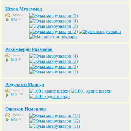
Исҳоқ Муҳаммад
Тўплам: 6
Mp3
: 54
Раҳимберди Раҳмонов
Тўплам: 4
Mp3
: 40
Абдулазиз Мансур
Тўплам: 3
Mp3
: 150
Одилхон Исмоилов
Тўплам: 3
Mp3
: 30