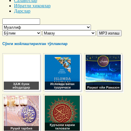
Салавотлар
Ибратли ҳикоялар
Дарслар
Сўнги жойлаштирилган тўпламлар
ҲАЖ буюк
Исломда ватан
ибодатдир
тушунчаси
Раҳмат ойи Рамазон
Қуръони карим
Руҳий тарбия
тиловати