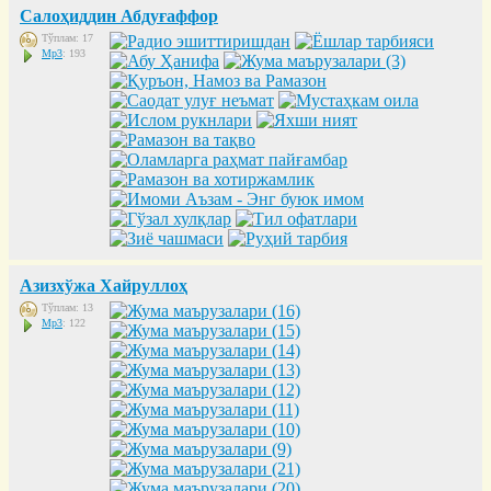
Салоҳиддин Абдуғаффор
Тўплам: 17
Mp3
: 193
Азизхўжа Хайруллоҳ
Тўплам: 13
Mp3
: 122