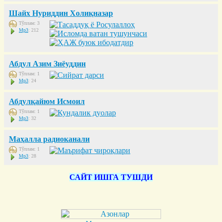
Шайх Нуриддин Холиқназар
Тўплам: 3
Mp3
: 212
Абдул Азим Зиёуддин
Тўплам: 1
Mp3
: 24
Абдулқайюм Исмоил
Тўплам: 1
Mp3
: 32
Маҳалла радиоканали
Тўплам: 1
Mp3
: 28
САЙТ ИШГА ТУШДИ